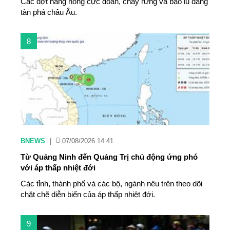
Các đợt nắng nóng cực đoan, cháy rừng và bão lũ đang
tàn phá châu Âu.
8
BNEWS
|
07/08/2026 14:41
Từ Quảng Ninh đến Quảng Trị chủ động ứng phó
với áp thấp nhiệt đới
Các tỉnh, thành phố và các bộ, ngành nêu trên theo dõi
chặt chẽ diễn biến của áp thấp nhiệt đới.
9