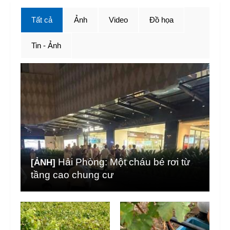
Tất cả
Ảnh
Video
Đồ họa
Tin - Ảnh
Hải Phòng: Một cháu bé rơi từ
[ẢNH]
tầng cao chung cư