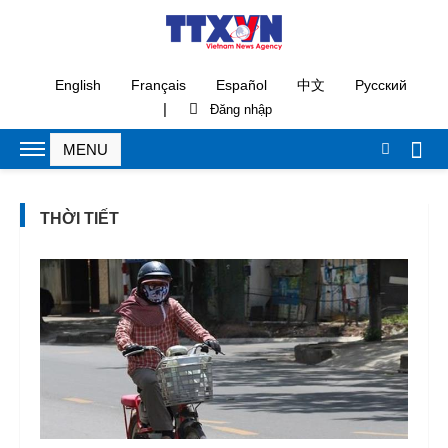
English
Français
Español
中文
Русский
|
THỜI TIẾT