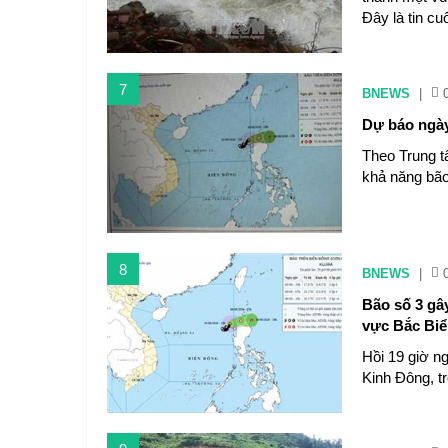
Đây là tin cuô
7
BNEWS
|
Dự báo ngày
Theo Trung t
khả năng bão
8
BNEWS
|
Bão số 3 gâ
vực Bắc Bi
Hồi 19 giờ ng
Kinh Đông, t