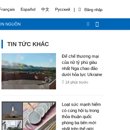
|
Français
Español
中文
Русский
IN NGUỒN
TIN TỨC KHÁC
Đế chế thương mại
của nữ tỷ phú giàu
nhất Nga chao đảo
dưới hỏa lực Ukraine
14 phút trước
Loạt sức mạnh hiếm
có cùng hội tụ trong
thỏa thuận quốc
phòng ba bên mới
nhất trên thế giới