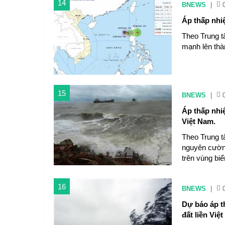
14
BNEWS
|
Áp thấp nhi
Theo Trung t
mạnh lên thà
15
BNEWS
|
Áp thấp nhiê
Việt Nam.
Theo Trung t
nguyên cườn
trên vùng bi
16
BNEWS
|
Dự báo áp t
đất liền Việ