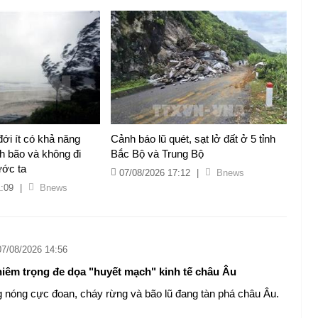
đới ít có khả năng
Cảnh báo lũ quét, sạt lở đất ở 5 tỉnh
h bão và không đi
Bắc Bộ và Trung Bộ
ước ta
07/08/2026 17:12
|
Bnews
1:09
|
Bnews
07/08/2026 14:56
iêm trọng đe dọa "huyết mạch" kinh tế châu Âu
 nóng cực đoan, cháy rừng và bão lũ đang tàn phá châu Âu.