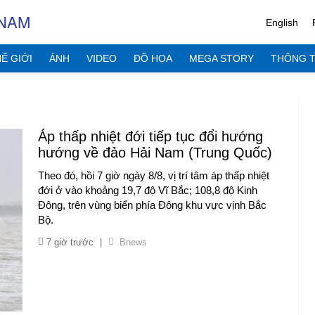
 NAM
English
Ế GIỚI
ẢNH
VIDEO
ĐỒ HỌA
MEGA STORY
THÔNG T
Áp thấp nhiệt đới tiếp tục đổi hướng
hướng về đảo Hải Nam (Trung Quốc)
Theo đó, hồi 7 giờ ngày 8/8, vị trí tâm áp thấp nhiệt
đới ở vào khoảng 19,7 độ Vĩ Bắc; 108,8 độ Kinh
Đông, trên vùng biển phía Đông khu vực vịnh Bắc
Bộ.
7 giờ trước
|
Bnews