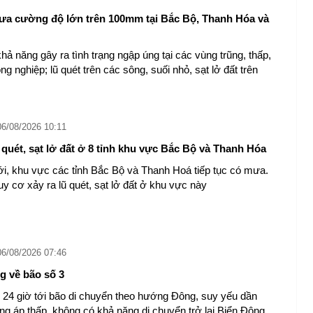
a cường độ lớn trên 100mm tại Bắc Bộ, Thanh Hóa và
ả năng gây ra tình trạng ngập úng tại các vùng trũng, thấp,
ông nghiệp; lũ quét trên các sông, suối nhỏ, sạt lở đất trên
06/08/2026 10:11
 quét, sạt lở đất ở 8 tỉnh khu vực Bắc Bộ và Thanh Hóa
tới, khu vực các tỉnh Bắc Bộ và Thanh Hoá tiếp tục có mưa.
y cơ xảy ra lũ quét, sạt lở đất ở khu vực này
06/08/2026 07:46
g về bão số 3
 24 giờ tới bão di chuyển theo hướng Đông, suy yếu dần
̀ng áp thấp, không có khả năng di chuyển trở lại Biển Đông.