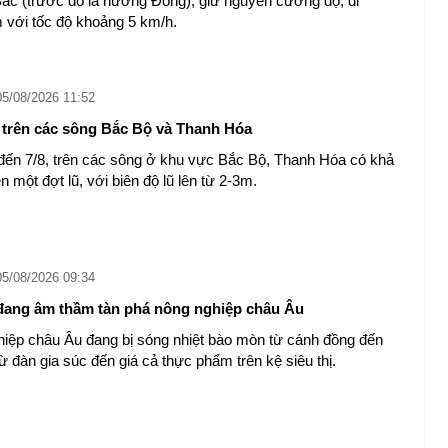
c (trước đó là hướng Đông), giữ nguyên cường độ, di
với tốc độ khoảng 5 km/h.
05/08/2026 11:52
 trên các sông Bắc Bộ và Thanh Hóa
đến 7/8, trên các sông ở khu vực Bắc Bộ, Thanh Hóa có khả
n một đợt lũ, với biên độ lũ lên từ 2-3m.
05/08/2026 09:34
ang âm thầm tàn phá nông nghiệp châu Âu
iệp châu Âu đang bị sóng nhiệt bào mòn từ cánh đồng đến
từ đàn gia súc đến giá cả thực phẩm trên kệ siêu thị.