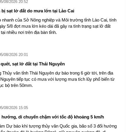
05/08/2026 20:52
bị sạt lở đất do mưa lớn tại Lào Cai
 nhanh của Sở Nông nghiệp và Môi trường tỉnh Lào Cai, tính
ày 5/8 đợt mưa lớn kéo dài đã gây ra tình trạng sạt lở đất
tại nhiều nơi trên địa bàn tỉnh.
05/08/2026 20:01
quét, sạt lở đất tại Thái Nguyên ​
 Thủy văn tỉnh Thái Nguyên dự báo trong 6 giờ tới, trên địa
i Nguyên tiếp tục có mưa với lượng mưa tích lũy phổ biến từ
ục bộ trên 50mm.
05/08/2026 15:05
i hướng, di chuyển chậm với tốc độ khoảng 5 km/h
âm Dự báo khí tượng thủy văn Quốc gia, bão số 3 đổi hướng