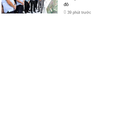
đô
39 phút trước