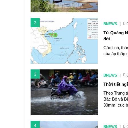
2
BNEWS
|
Từ Quảng Ni
đới
Các tỉnh, thà
của áp thấp n
3
BNEWS
|
Thời tiết n
Theo Trung t
Bắc Bộ và Bắ
30mm, cục b
4
BNEWS
|