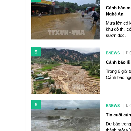
Cảnh báo mư
Nghệ An
Mưa lớn có kh
khu đô thị, c
sườn dốc.
5
BNEWS
|
Cảnh báo lũ
Trong 6 giờ 
Cảnh báo ngu
6
BNEWS
|
Tin cuối cùn
Dự báo trong
thành một vu