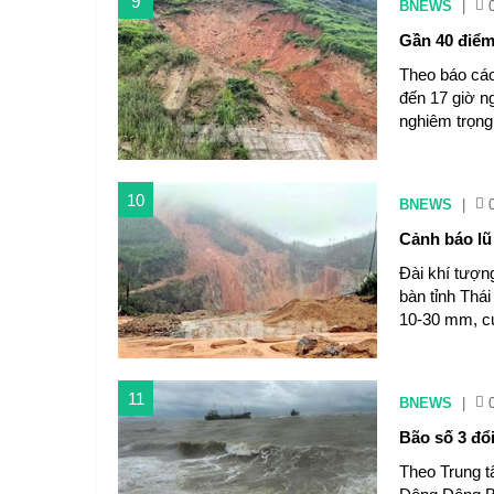
9
BNEWS
|
Gần 40 điểm 
Theo báo cáo
đến 17 giờ ng
nghiêm trọng 
10
BNEWS
|
Cảnh báo lũ 
Đài khí tượng
bàn tỉnh Thá
10-30 mm, c
11
BNEWS
|
Bão số 3 đổ
Theo Trung t