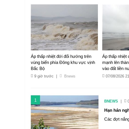
Áp thấp nhiệt đới đổi hướng trên
Áp thấp nhiệt 
vùng biển phía Đông khu vực vịnh
mạnh lên thàn
Bắc Bộ
vào đất liền n
9 giờ trước
|
Bnews
07/08/2026 2
1
BNEWS
|
Hạn hán ngh
Các đợt nắng