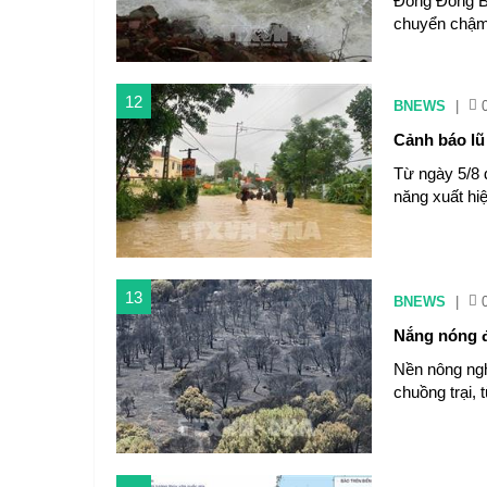
Đông Đông Bắ
chuyển chậm 
12
BNEWS
|
Cảnh báo lũ
Từ ngày 5/8 
năng xuất hiệ
13
BNEWS
|
Nắng nóng đ
Nền nông ngh
chuồng trại, 