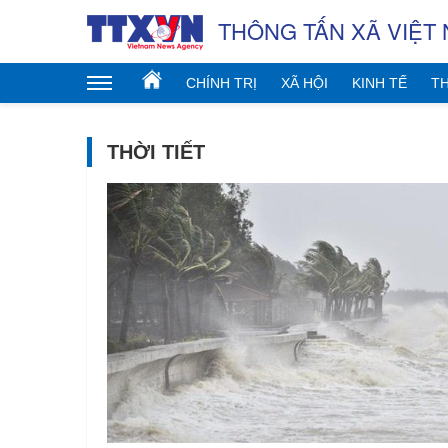
THÔNG TẤN XÃ VIỆT
CHÍNH TRỊ
XÃ HỘI
KINH TẾ
TH
THỜI TIẾT