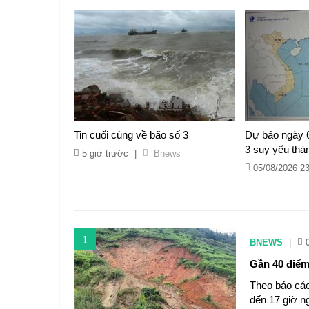
Tin cuối cùng về bão số 3
Dự báo ngày 6
3 suy yếu thàn
5 giờ trước
|
Bnews
05/08/2026 2
1
BNEWS
|
Gần 40 điểm 
Theo báo cáo
đến 17 giờ ng