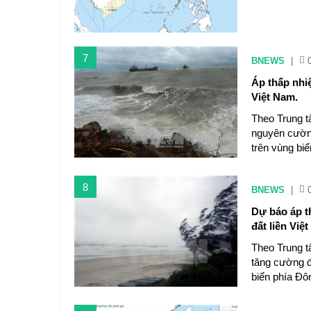
7
BNEWS
|
Áp thấp nhiê
Việt Nam.
Theo Trung t
nguyên cườn
trên vùng bi
8
BNEWS
|
Dự báo áp t
đất liền Việ
Theo Trung t
tăng cường đ
biển phía 