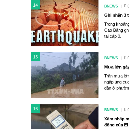
14
BNEWS
|
Ghi nhận 3 t
Trong khoảng
Cao Bằng ghi 
tai cấp 0.
15
BNEWS
|
Mưa lớn gây
Trận mưa lớn
ngập úng cục
dân ở phườn
16
BNEWS
|
Xâm nhập mặ
động của El