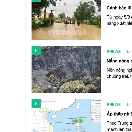
Cảnh báo lũ
Từ ngày 5/8 
năng xuất hiệ
5
BNEWS
|
Nắng nóng đ
Nền nông ngh
chuồng trại, 
6
BNEWS
|
Áp thấp nhi
Theo Trung t
mạnh lên thà