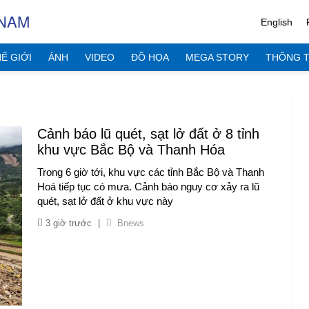
 NAM
English
Ế GIỚI
ẢNH
VIDEO
ĐỒ HỌA
MEGA STORY
THÔNG T
Cảnh báo lũ quét, sạt lở đất ở 8 tỉnh
khu vực Bắc Bộ và Thanh Hóa
Trong 6 giờ tới, khu vực các tỉnh Bắc Bộ và Thanh
Hoá tiếp tục có mưa. Cảnh báo nguy cơ xảy ra lũ
quét, sạt lở đất ở khu vực này
3 giờ trước
|
Bnews