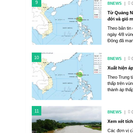
9
BNEWS
|
Từ Quảng Ni
đới và gió m
Theo bản tin
ngày 4/8 vùn
Đông đã mạnh
10
BNEWS
|
Xuất hiện áp
Theo Trung t
thấp trên vu
thành áp thấp
11
BNEWS
|
Xem xét tíc
Các đơn vị c