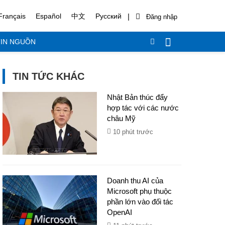
|
Français
Español
中文
Русский
IN NGUỒN
TIN TỨC KHÁC
Nhật Bản thúc đẩy
hợp tác với các nước
châu Mỹ
10 phút trước
Doanh thu AI của
Microsoft phụ thuộc
phần lớn vào đối tác
OpenAI