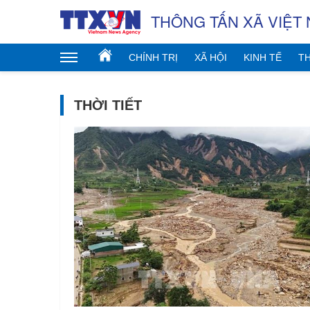
THÔNG TẤN XÃ VIỆT
CHÍNH TRỊ
XÃ HỘI
KINH TẾ
TH
THỜI TIẾT