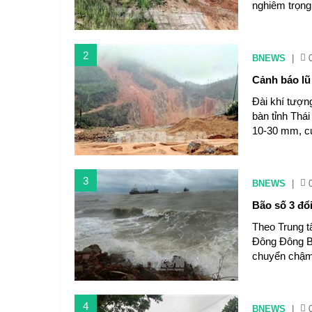
nghiêm trọng 
2
BNEWS
|
Cảnh báo lũ 
Đài khí tượng
bàn tỉnh Thá
10-30 mm, c
3
BNEWS
|
Bão số 3 đổ
Theo Trung t
Đông Đông Bắ
chuyển chậm 
4
BNEWS
|