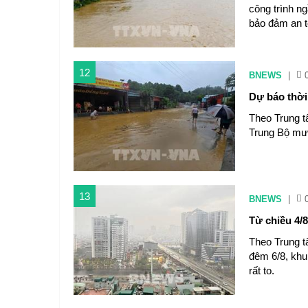
công trình n
bảo đảm an t
12
BNEWS
|
Dự báo thời 
Theo Trung t
Trung Bộ mưa
13
BNEWS
|
Từ chiều 4/8
Theo Trung t
đêm 6/8, khu
rất to.