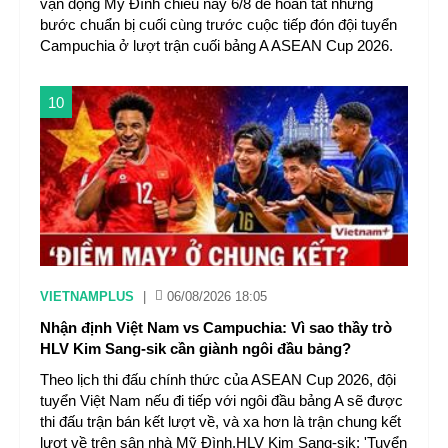
vận động Mỹ Đình chiều nay 6/8 để hoàn tất những
bước chuẩn bị cuối cùng trước cuộc tiếp đón đội tuyển
Campuchia ở lượt trận cuối bảng A ASEAN Cup 2026.
10
VIETNAMPLUS
|
06/08/2026 18:05
Nhận định Việt Nam vs Campuchia: Vì sao thầy trò
HLV Kim Sang-sik cần giành ngôi đầu bảng?
Theo lịch thi đấu chính thức của ASEAN Cup 2026, đội
tuyển Việt Nam nếu đi tiếp với ngôi đầu bảng A sẽ được
thi đấu trận bán kết lượt về, và xa hơn là trận chung kết
lượt về trên sân nhà Mỹ Đình.HLV Kim Sang-sik: 'Tuyển