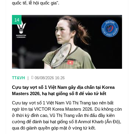
quốc tế, lễ hội quốc gia".
14
TT&VH
|
06/08/2026 16:26
Cựu tay vợt số 1 Việt Nam gây địa chấn tại Korea
Masters 2026, hạ hạt giống số 8 để vào tứ kết
Cựu tay vợt số 1 Việt Nam Vũ Thị Trang tạo nên bất
ngờ lớn tại VICTOR Korea Masters 2026. Dù không còn
ở thời kỳ đỉnh cao, Vũ Thị Trang vẫn thi đấu đầy kiên
cường để đánh bại hạt giống số 8 Anmol Kharb (Ấn Độ),
qua đó giành quyền góp mặt ở vòng tứ kết.