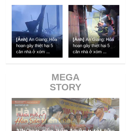
[Ảnh]
An Giang: Hỏa
[Ảnh]
An Giang: Hỏa
hoạn gây thiệt hại 5
hoạn gây thiệt hại 5
căn nhà ở xóm
...
căn nhà ở xóm
...
MEGA
STORY