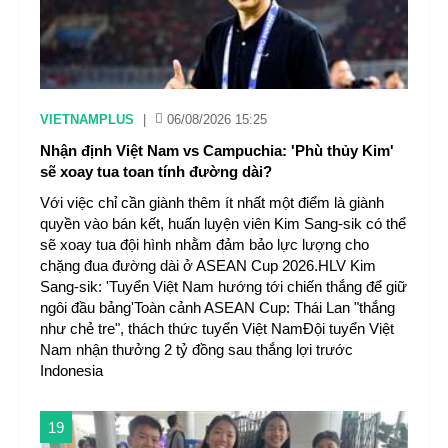
VIETNAMPLUS
|
06/08/2026 15:25
Nhận định Việt Nam vs Campuchia: 'Phù thủy Kim'
sẽ xoay tua toan tính đường dài?
Với việc chỉ cần giành thêm ít nhất một điểm là giành
quyền vào bán kết, huấn luyện viên Kim Sang-sik có thể
sẽ xoay tua đội hình nhằm đảm bảo lực lượng cho
chặng đua đường dài ở ASEAN Cup 2026.HLV Kim
Sang-sik: 'Tuyển Việt Nam hướng tới chiến thắng để giữ
ngôi đầu bảng'Toàn cảnh ASEAN Cup: Thái Lan "thắng
như chẻ tre", thách thức tuyển Việt NamĐội tuyển Việt
Nam nhận thưởng 2 tỷ đồng sau thắng lợi trước
Indonesia
19