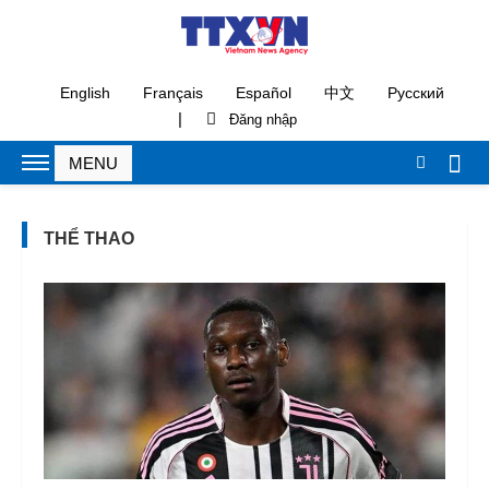
English
Français
Español
中文
Русский
|
THỂ THAO