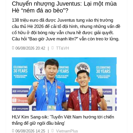
Chuyển nhượng Juventus: Lại một mùa
Hè “ném đá ao bèo”?
138 triệu euro đã được Juventus tung vào thị trường
cầu thủ Hè 2026 để cải tổ đội hình, nhưng những vấn đề
cố hữu ở đội bóng này vẫn chưa hề được giải quyết.
Câu hỏi “Bao giờ Juve mạnh lên?” vẫn còn treo lơ lửng.
06/08/2026 20:42
|
TT&VH
HLV Kim Sang-sik: 'Tuyển Việt Nam hướng tới chiến
thắng để giữ ngôi đầu bảng'
06/08/2026 14:25
|
VietnamPlus