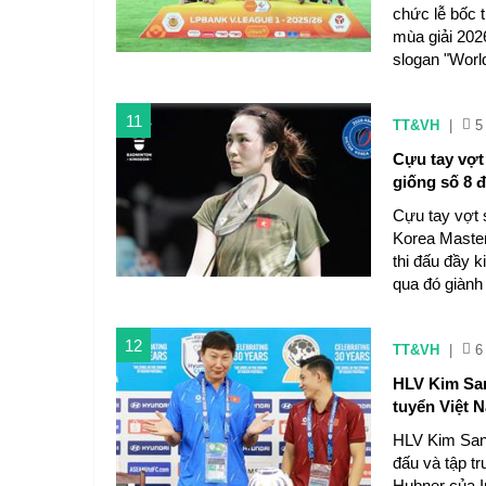
chức lễ bốc t
mùa giải 202
slogan "World
11
TT&VH
|
5
Cựu tay vợt 
giống số 8 đ
Cựu tay vợt 
Korea Master
thi đấu đầy 
qua đó giành
12
TT&VH
|
6
HLV Kim San
tuyển Việt 
HLV Kim Sang
đấu và tập tr
Hubner của I