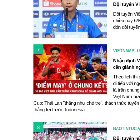
Đội tuyển V
Đội tuyển Vi
chiều nay 6/
đón đội tuyể
7
VIETNAMPLU
Nhận định V
cần giành n
Theo lịch th
đi tiếp với n
là trận chun
Việt Nam hướ
Cup: Thái Lan "thắng như chẻ tre", thách thức tuy
thắng lợi trước Indonesia
8
BAOTINTUC.
Đội tuyển n