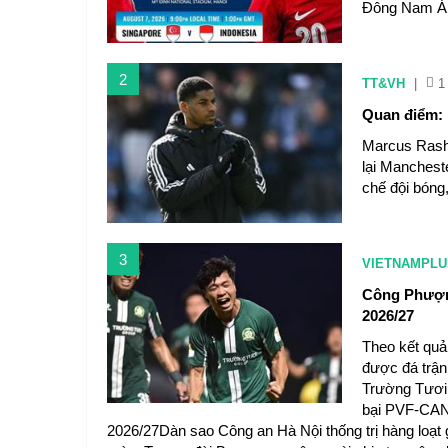
Đông Nam Á 2
2
TT&VH
|
1
Quan điểm: 
Marcus Rashf
lại Manchest
chế đội bóng
3
VIETNAMPLU
Công Phượng
2026/27
Theo kết quả
được đá trận
Trường Tươi 
bại PVF-CAND
2026/27Dàn sao Công an Hà Nội thống trị hàng loạt