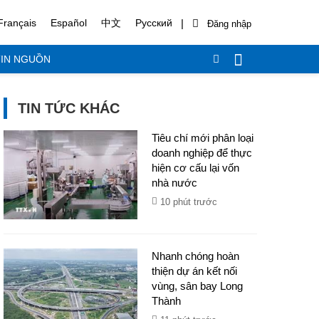
|
Français
Español
中文
Русский
IN NGUỒN
TIN TỨC KHÁC
Tiêu chí mới phân loại
doanh nghiệp để thực
hiện cơ cấu lại vốn
nhà nước
10 phút trước
Nhanh chóng hoàn
thiện dự án kết nối
vùng, sân bay Long
Thành