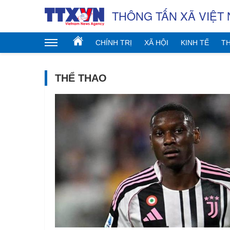
THÔNG TẤN XÃ VIỆT
CHÍNH TRỊ
XÃ HỘI
KINH TẾ
TH
THỂ THAO