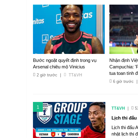
Bước ngoặt quyết định trong vụ
Nhận định Vi
Arsenal chiêu mộ Vinicius
Campuchia: 'P
tua toan tính
2 giờ trước
|
TT&VH
6 giờ trước
|
1
TT&VH
|
5
Lịch thi đấ
Lịch thi đấu
nhật lịch thi