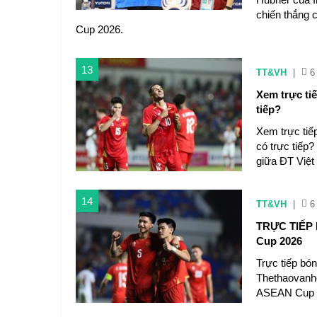
chiến thắng 
Cup 2026.
13
TT&VH
|
6
Xem trực ti
tiếp?
Xem trực tiế
có trực tiếp?
giữa ĐT Việ
14
TT&VH
|
6
TRỰC TIẾP 
Cup 2026
Trực tiếp bó
Thethaovanho
ASEAN Cup 2