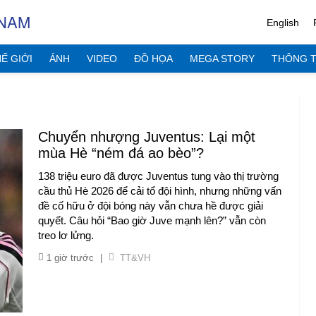
 NAM
English
Ế GIỚI
ẢNH
VIDEO
ĐỒ HỌA
MEGA STORY
THÔNG T
Chuyển nhượng Juventus: Lại một
mùa Hè “ném đá ao bèo”?
138 triệu euro đã được Juventus tung vào thị trường
cầu thủ Hè 2026 để cải tổ đội hình, nhưng những vấn
đề cố hữu ở đội bóng này vẫn chưa hề được giải
quyết. Câu hỏi “Bao giờ Juve mạnh lên?” vẫn còn
treo lơ lửng.
1 giờ trước
|
TT&VH