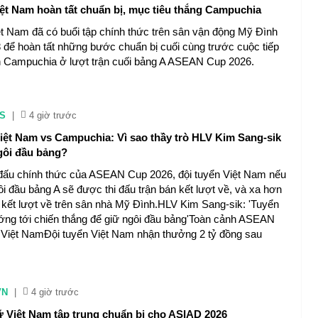
iệt Nam hoàn tất chuẩn bị, mục tiêu thắng Campuchia
ệt Nam đã có buổi tập chính thức trên sân vận động Mỹ Đình
8 để hoàn tất những bước chuẩn bị cuối cùng trước cuộc tiếp
n Campuchia ở lượt trận cuối bảng A ASEAN Cup 2026.
S
|
4 giờ trước
iệt Nam vs Campuchia: Vì sao thầy trò HLV Kim Sang-sik
gôi đầu bảng?
i đấu chính thức của ASEAN Cup 2026, đội tuyển Việt Nam nếu
gôi đầu bảng A sẽ được thi đấu trận bán kết lượt về, và xa hơn
g kết lượt về trên sân nhà Mỹ Đình.HLV Kim Sang-sik: 'Tuyển
ng tới chiến thắng để giữ ngôi đầu bảng'Toàn cảnh ASEAN
ển Việt NamĐội tuyển Việt Nam nhận thưởng 2 tỷ đồng sau
VN
|
4 giờ trước
ữ Việt Nam tập trung chuẩn bị cho ASIAD 2026