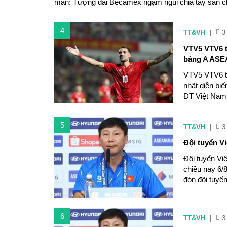
màn: Tượng đài Becamex ngậm ngùi chia tay sân c
4
TT&VH
|
3
VTV5 VTV6 t
bảng A ASE
VTV5 VTV6 tr
nhật diễn biế
ĐT Việt Nam
5
TT&VH
|
3
Đội tuyển V
Đội tuyển Vi
chiều nay 6/
đón đội tuyể
6
TT&VH
|
3