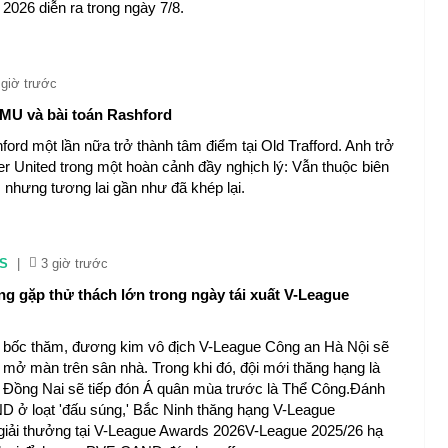
026 diễn ra trong ngày 7/8.
 giờ trước
MU và bài toán Rashford
ord một lần nữa trở thành tâm điểm tại Old Trafford. Anh trở
er United trong một hoàn cảnh đầy nghịch lý: Vẫn thuộc biên
, nhưng tương lai gần như đã khép lại.
S
|
3 giờ trước
 gặp thử thách lớn trong ngày tái xuất V-League
 bốc thăm, đương kim vô địch V-League Công an Hà Nội sẽ
 mở màn trên sân nhà. Trong khi đó, đội mới thăng hạng là
Đồng Nai sẽ tiếp đón Á quân mùa trước là Thể Công.Đánh
 ở loạt 'đấu súng,' Bắc Ninh thăng hạng V-League
 giải thưởng tại V-League Awards 2026V-League 2025/26 hạ