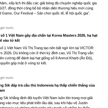
hăm, xếp lịch thi đấu các giải bóng đá chuyên nghiệp quốc gia
6/27, đồng thời công bố bộ nhận diện thương hiệu mới cùng
 Game, Our Festival – Sân chơi quốc tế, lễ hội quốc gia".
 giờ trước
số 1 Việt Nam gây địa chấn tại Korea Masters 2026, hạ hạt
ể vào tứ kết
số 1 Việt Nam Vũ Thị Trang tạo nên bất ngờ lớn tại VICTOR
s 2026. Dù không còn ở thời kỳ đỉnh cao, Vũ Thị Trang vẫn
kiên cường để đánh bại hạt giống số 8 Anmol Kharb (Ấn Độ),
 quyền góp mặt ở vòng tứ kết.
 giờ trước
g Sik đáp trả cầu thủ Indonesia hạ thấp chiến thắng của
Nam
 Sik khẳng định đội tuyển Việt Nam luôn tôn trọng mọi giải
ung vào mục tiêu phát triển lâu dài, sau khi hậu vệ Justin
ndonesia có những phát ngôn gây tranh cãi nhằm hạ thấp