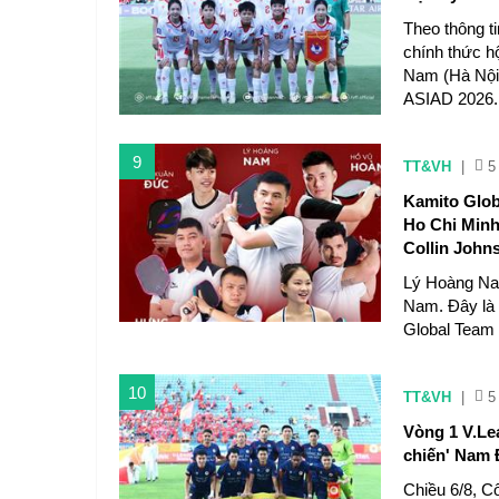
Theo thông t
chính thức hộ
Nam (Hà Nội)
ASIAD 2026.
9
TT&VH
|
5
Kamito Glob
Ho Chi Minh
Collin John
Lý Hoàng Nam
Nam. Đây là 
Global Team 
10
TT&VH
|
5
Vòng 1 V.Le
chiến' Nam 
Chiều 6/8, C