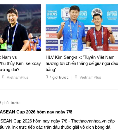
ệt Nam vs
HLV Kim Sang-sik: 'Tuyển Việt Nam
hù thủy Kim' sẽ xoay
hướng tới chiến thắng để giữ ngôi đầu
 đường dài?
bảng'
VietnamPlus
7 giờ trước
|
VietnamPlus
3 phút trước
u ASEAN Cup 2026 hôm nay ngày 7/8
 ASEAN Cup 2026 hôm nay ngày 7/8 - Thethaovanhoa.vn cập
 đấu và link trực tiếp các trận đấu thuộc giải vô địch bóng đá