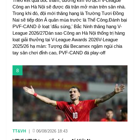
Theo kết quả bốc thăm, đương kim vô địch V-League
Công an Hà Nội sẽ được đá trận mở màn trên sân nhà.
Trong khi đó, đội mới thăng hạng là Trường Tươi Đồng
Nai sẽ tiếp đón Á quân mùa trước là Thể Công.Đánh bại
PVF-CAND ở loạt 'đấu súng,' Bắc Ninh thăng hạng V-
League 2026/27Dàn sao Công an Hà Nội thống trị hàng
loạt giải thưởng tại V-League Awards 2026V-League
2025/26 hạ màn: Tượng đài Becamex ngậm ngùi chia
tay sân chơi đỉnh cao, PVF-CAND đá play-off
8
TT&VH
|
06/08/2026 18:43