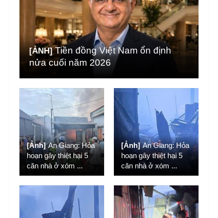
Tiền đồng Việt Nam ổn định
[ẢNH]
nửa cuối năm 2026
[Ảnh]
An Giang: Hỏa
[Ảnh]
An Giang: Hỏa
hoạn gây thiệt hại 5
hoạn gây thiệt hại 5
căn nhà ở xóm
...
căn nhà ở xóm
...