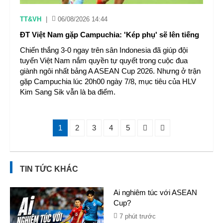
TT&VH
|
06/08/2026 14:44
ĐT Việt Nam gặp Campuchia: 'Kép phụ' sẽ lên tiếng
Chiến thắng 3-0 ngay trên sân Indonesia đã giúp đội
tuyển Việt Nam nắm quyền tự quyết trong cuộc đua
giành ngôi nhất bảng A ASEAN Cup 2026. Nhưng ở trận
gặp Campuchia lúc 20h00 ngày 7/8, mục tiêu của HLV
Kim Sang Sik vẫn là ba điểm.
1
2
3
4
5
TIN TỨC KHÁC
Ai nghiêm túc với ASEAN
Cup?
7 phút trước