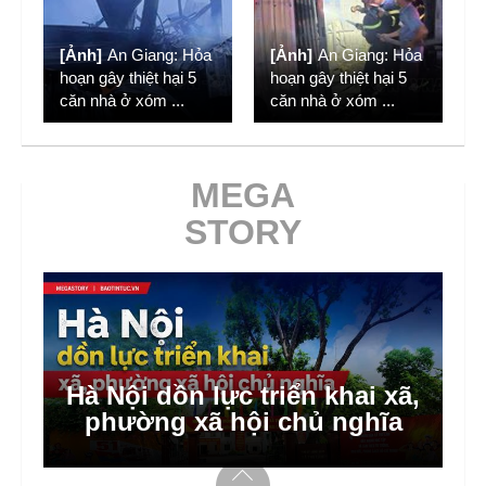
[Ảnh]
An Giang: Hỏa
[Ảnh]
An Giang: Hỏa
hoạn gây thiệt hại 5
hoạn gây thiệt hại 5
căn nhà ở xóm
...
căn nhà ở xóm
...
MEGA
STORY
Hà Nội dồn lực triển khai xã,
phường xã hội chủ nghĩa