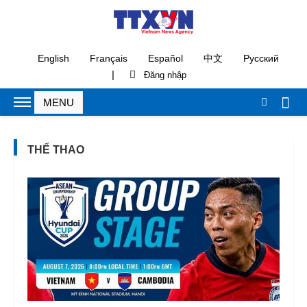
English
Français
Español
中文
Русский
|
THỂ THAO