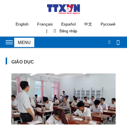
English
Français
Español
中文
Русский
|
GIÁO DỤC