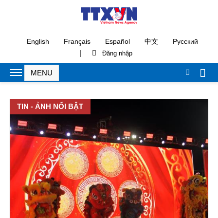
English
Français
Español
中文
Русский
|
TIN - ẢNH NỔI BẬT