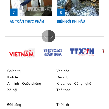
7
8
9
AN TOÀN THỰC PHẨM
BIẾN ĐỔI KHÍ HẬU
BI
Chính trị
Văn hóa
Kinh tế
Giáo dục
An ninh - Quốc phòng
Khoa học - Công nghệ
Xã hội
Thể thao
Đời sống
Thời tiết