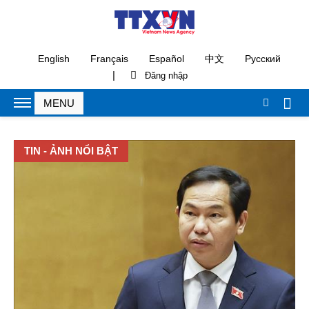
English
Français
Español
中文
Русский
|
TIN - ẢNH NỔI BẬT