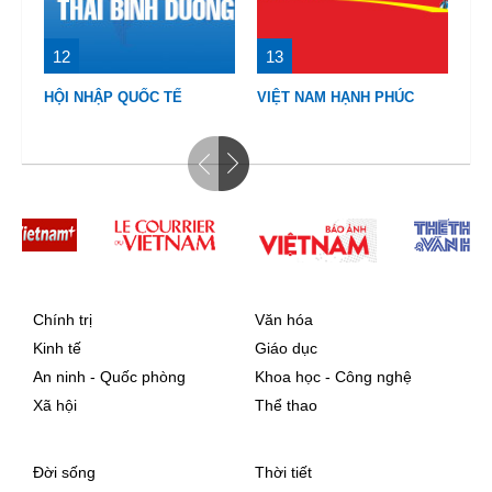
12
13
1
CH
HỘI NHẬP QUỐC TẾ
VIỆT NAM HẠNH PHÚC
TẾ
Chính trị
Văn hóa
Kinh tế
Giáo dục
An ninh - Quốc phòng
Khoa học - Công nghệ
Xã hội
Thể thao
Đời sống
Thời tiết