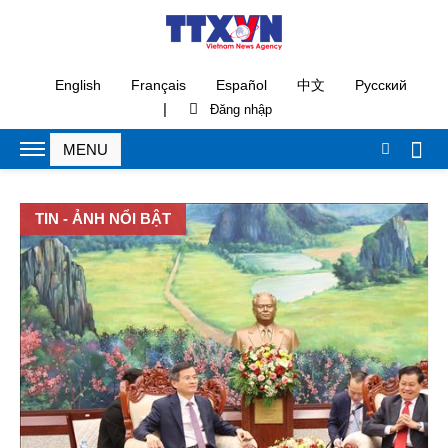
English
Français
Español
中文
Русский
|
TIN - ẢNH NỔI BẬT