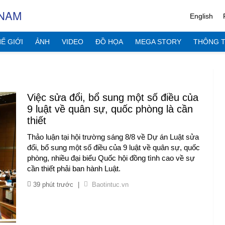
 NAM
English
Ế GIỚI
ẢNH
VIDEO
ĐỒ HỌA
MEGA STORY
THÔNG T
Việc sửa đổi, bổ sung một số điều của
9 luật về quân sự, quốc phòng là cần
thiết
Thảo luận tại hội trường sáng 8/8 về Dự án Luật sửa
đổi, bổ sung một số điều của 9 luật về quân sự, quốc
phòng, nhiều đại biểu Quốc hội đồng tình cao về sự
cần thiết phải ban hành Luật.
39 phút trước
|
Baotintuc.vn