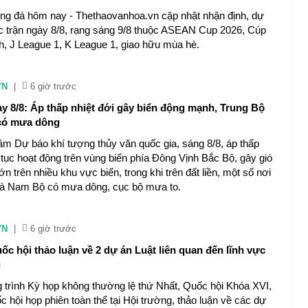
ng đá hôm nay - Thethaovanhoa.vn cập nhật nhận định, dự
ác trận ngày 8/8, rạng sáng 9/8 thuộc ASEAN Cup 2026, Cúp
h, J League 1, K League 1, giao hữu mùa hè.
VN
|
6 giờ trước
ày 8/8: Áp thấp nhiệt đới gây biển động mạnh, Trung Bộ
có mưa dông
âm Dự báo khí tượng thủy văn quốc gia, sáng 8/8, áp thấp
p tục hoạt động trên vùng biển phía Đông Vịnh Bắc Bộ, gây gió
n trên nhiều khu vực biển, trong khi trên đất liền, một số nơi
và Nam Bộ có mưa dông, cục bộ mưa to.
VN
|
6 giờ trước
ốc hội thảo luận về 2 dự án Luật liên quan đến lĩnh vực
g
trình Kỳ họp không thường lệ thứ Nhất, Quốc hội Khóa XVI,
 hội họp phiên toàn thể tại Hội trường, thảo luận về các dự