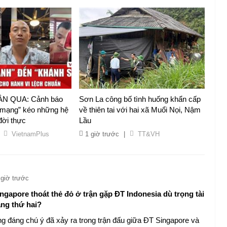
N QUA: Cảnh báo
Sơn La công bố tình huống khẩn cấp
 mạng” kéo những hệ
về thiên tai với hai xã Muổi Nọi, Nậm
 đời thực
Lầu
VietnamPlus
1 giờ trước
|
TT&VH
 giờ trước
ngapore thoát thẻ đỏ ở trận gặp ĐT Indonesia dù trọng tài
àng thứ hai?
ng đáng chú ý đã xảy ra trong trận đấu giữa ĐT Singapore và