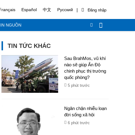
|
Français
Español
中文
Русский
IN NGUỒN
TIN TỨC KHÁC
Sau BrahMos, vũ khí
nào sẽ giúp Ấn Độ
chinh phục thị trường
quốc phòng?
5 phút trước
Ngăn chặn nhiễu loạn
đời sống xã hội
6 phút trước