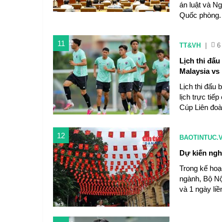
án luật và Ng
Quốc phòng.
11
TT&VH
|
6
Lịch thi đấ
Malaysia vs 
Lịch thi đấu 
lịch trực ti
Cúp Liên đoà
12
BAOTINTUC.
Dự kiến nghỉ
Trong kế hoạc
ngành, Bộ Nộ
và 1 ngày liề