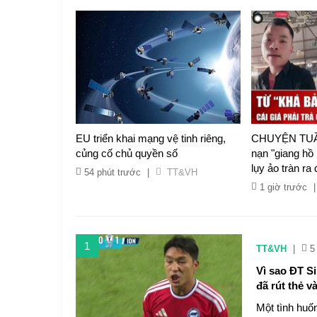
EU triển khai mạng vệ tinh riêng,
CHUYỆN TUẦ
củng cố chủ quyền số
nạn "giang hồ
lụy ảo tràn ra
54 phút trước
|
TT&VH
1 giờ trước
|
1
TT&VH
|
5
Vì sao ĐT Si
đã rút thẻ v
Một tình huố