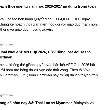
ạch thời gian từ năm học 2026-2027 áp dụng trong toàn
 và Đào tạo ban hành Quyết định 2308/QĐ-BGDĐT ngày
Khung kế hoạch thời gian năm học đối với giáo dục mầm non,
 thông và giáo dục thường xuyên.
 giờ trước
ị loại khỏi ASEAN Cup 2026, CĐV đồng loạt đòi sa thải
erdman
nesia không thể giành quyền vào bán kết AFF Cup 2026 bắt
ười hâm mộ bóng đá xứ vạn đảo thất vọng. Theo tờ Viva,
n Herdman Out" (John Herdman hãy rời đi) đã lan truyền trên
 giờ trước
óng đá hôm nay 8/8: Thái Lan vs Myanmar, Malaysia vs