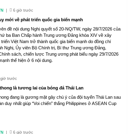
VN
|
6 giờ trước
y mới về phát triển quốc gia biển mạnh
ên đề nội dung Nghị quyết số 20-NQ/TW, ngày 28/7/2026 của
 thứ ba Ban Chấp hành Trung ương Đảng khóa XIV về xây
 triển Việt Nam trở thành quốc gia biển mạnh do đồng chí
 Nghị, Ủy viên Bộ Chính trị, Bí thư Trung ương Đảng,
hính sách, chiến lược Trung ương phát biểu ngày 29/7/2026
mạnh thể hiện ở 6 nội dung.
 giờ trước
thong là tương lai của bóng đá Thái Lan
hong đang là gương mặt gây chú ý của đội tuyển Thái Lan sau
bàn duy nhất giúp “Voi chiến” thắng Philippines ở ASEAN Cup
VN
|
6 giờ trước