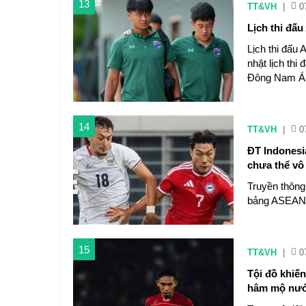
13
TT&VH
|
0
Lịch thi đấ
Lịch thi đấu
nhật lịch thi
Đông Nam Á 2
14
TT&VH
|
0
ĐT Indonesi
chưa thể vô
Truyền thông 
bảng ASEAN
15
TT&VH
|
0
Tội đồ khiến
hâm mộ nướ