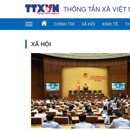
THÔNG TẤN XÃ VIỆT
CHÍNH TRỊ
XÃ HỘI
KINH TẾ
TH
XÃ HỘI