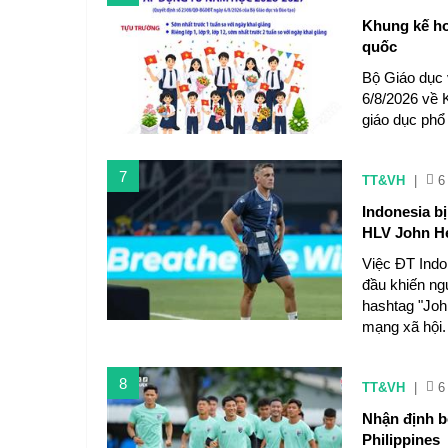
Khung kế ho
quốc
Bộ Giáo dục
6/8/2026 về 
giáo dục phổ
7
TT&VH
|
6
Indonesia b
HLV John H
Việc ĐT Indo
đầu khiến ng
hashtag "Joh
mạng xã hội.
8
TT&VH
|
6
Nhận định b
Philippines