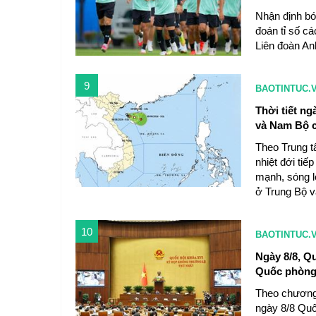
Nhận định bó
đoán tỉ số c
Liên đoàn An
9
BAOTINTUC.
Thời tiết ng
và Nam Bộ 
Theo Trung t
nhiệt đới tiế
mạnh, sóng lớ
ở Trung Bộ 
10
BAOTINTUC.
Ngày 8/8, Qu
Quốc phòn
Theo chương 
ngày 8/8 Quốc