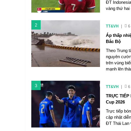
ĐT Indonesia
vàng thứ hai
2
TT&VH
|
6
Áp thấp nhi
Bắc Bộ
Theo Trung t
nguyên cườn
trên vùng bi
mạnh lên thàn
3
TT&VH
|
6
TRỰC TIẾP 
Cup 2026
Trực tiếp bó
cập nhật diễ
ĐT Thái Lan