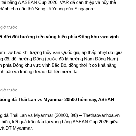
 tại bảng A ASEAN Cup 2026. VAR đã can thiệp và hủy thẻ
 dành cho cầu thủ Song Ui-Young của Singapore.
 giờ trước
ệt đới đổi hướng trên vùng biển phía Đông khu vực vịnh
âm Dự báo khí tượng thủy văn Quốc gia, áp thấp nhiệt đới giữ
g độ, đổi hướng Đông (trước đó là hướng Nam Đông Nam)
ển phía Đông khu vực vịnh Bắc Bộ, đồng thời ít có khả năng
h bão và không đi vào đất liền nước ta.
 giờ trước
bóng đá Thái Lan vs Myanmar 20h00 hôm nay, ASEAN
ng đá Thái Lan vs Myanmar (20h00, 8/8) – Thethaovanhoa.vn
n biến, kết quả trận đấu tại vòng bảng ASEAN Cup 2026 giữa
 và ĐT Myanmar.