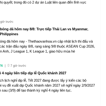
hị quyết; trong đó có 2 dự án Luật liên quan đến lĩnh vực
 giờ trước
u bóng đá hôm nay 8/8: Trực tiếp Thái Lan vs Myanmar,
Philippines
bóng đá hôm nay - Thethaovanhoa.vn cập nhật lịch thi đấu và
ếp các trận đấu ngày 8/8, rạng sáng 9/8 thuộc ASEAN Cup 2026,
n Anh, J League 1, K League 1, giao hữu mùa hè
VN
|
7 giờ trước
 4 ngày liên tiếp dịp lễ Quốc khánh 2027
h lịch nghỉ dịp lễ, Tết 2027 đang được lấy ý kiến các bộ
i vụ đề xuất dịp Quốc khánh năm 2027 sẽ nghỉ ngày 2/9/2027
n sau (3/9) để tạo thành kỳ nghỉ 4 ngày liên tục.