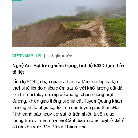
VIETNAMPLUS
|
8 giờ trước
Nghệ An: Sạt lở nghiêm trọng, tỉnh lộ 543D tạm thời
tê liệt
Tỉnh lộ 543D, đoạn qua địa bàn xã Mường Típ đã tạm
thời bị tê liệt do nhiều điểm sạt lở với khối lượng đất đá
lớn từ mái taluy dương đổ xuống, chắn ngang mặt
đường, khiến giao thông bị chia cắt.Tuyên Quang khẩn
trương khắc phục sạt lở trên các tuyến giao thôngHà
Tĩnh cảnh báo nguy cơ sạt lở trên nhiều tuyến giao
thông trước mùa mưa bãoCảnh báo lũ quét, sạt lở đất ở
8 tỉnh khu vực Bắc Bộ và Thanh Hóa