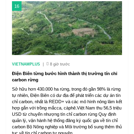
16
VIETNAMPLUS
|
8 giờ trước
Điện Biên từng bước hình thành thị trường tín chỉ
carbon rừng
Sở hữu hơn 430.000 ha rừng, trong đó gần 98% là rừng
tự nhiên, Điện Biên có dư địa để phát triển các dự án tín
chỉ carbon, nhất là REDD+ và các mô hình nông lâm kết
hợp gắn với trồng mắcca, càphê.Việt Nam thu 56,5 triệu
USD từ chuyển nhượng tín chỉ carbon rừng Quy định
quản lý, vận hành hệ thống đăng ký quốc gia về tín chỉ
carbon Bộ Nông nghiệp và Môi trường bổ sung thêm thủ
tục về tín chỉ carbon tự nguyện