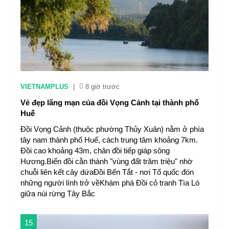
VIETNAMPLUS
|
8 giờ trước
Vẻ đẹp lãng mạn của đồi Vọng Cảnh tại thành phố
Huế
Đồi Vọng Cảnh (thuộc phường Thủy Xuân) nằm ở phía
tây nam thành phố Huế, cách trung tâm khoảng 7km.
Đồi cao khoảng 43m, chân đồi tiếp giáp sông
Hương.Biến đồi cằn thành "vùng đất trăm triệu" nhờ
chuỗi liên kết cây dứaĐồi Bến Tắt - nơi Tổ quốc đón
những người lính trở vềKhám phá Đồi cỏ tranh Tìa Ló
giữa núi rừng Tây Bắc
15