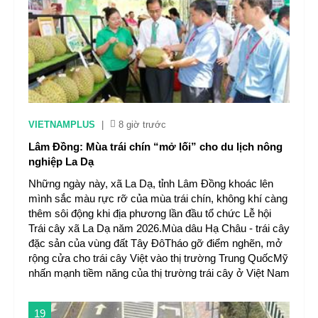
VIETNAMPLUS
|
8 giờ trước
Lâm Đồng: Mùa trái chín “mở lối” cho du lịch nông
nghiệp La Dạ
Những ngày này, xã La Dạ, tỉnh Lâm Đồng khoác lên
mình sắc màu rực rỡ của mùa trái chín, không khí càng
thêm sôi động khi địa phương lần đầu tổ chức Lễ hội
Trái cây xã La Dạ năm 2026.Mùa dâu Hạ Châu - trái cây
đặc sản của vùng đất Tây ĐôTháo gỡ điểm nghẽn, mở
rộng cửa cho trái cây Việt vào thị trường Trung QuốcMỹ
nhấn mạnh tiềm năng của thị trường trái cây ở Việt Nam
19