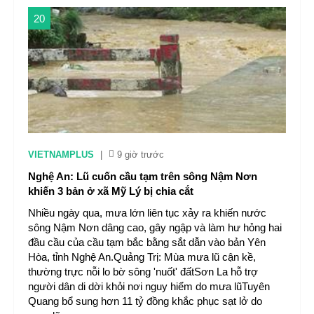
20
VIETNAMPLUS
|
9 giờ trước
Nghệ An: Lũ cuốn cầu tạm trên sông Nậm Nơn
khiến 3 bản ở xã Mỹ Lý bị chia cắt
Nhiều ngày qua, mưa lớn liên tục xảy ra khiến nước
sông Nậm Nơn dâng cao, gây ngập và làm hư hỏng hai
đầu cầu của cầu tạm bắc bằng sắt dẫn vào bản Yên
Hòa, tỉnh Nghệ An.Quảng Trị: Mùa mưa lũ cận kề,
thường trực nỗi lo bờ sông 'nuốt' đấtSơn La hỗ trợ
người dân di dời khỏi nơi nguy hiểm do mưa lũTuyên
Quang bổ sung hơn 11 tỷ đồng khắc phục sạt lở do