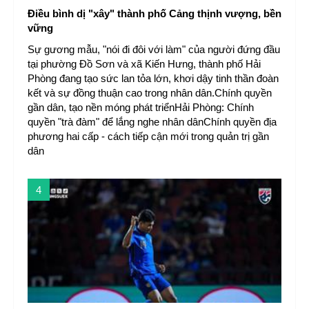
Điều bình dị "xây" thành phố Cảng thịnh vượng, bền
vững
Sự gương mẫu, "nói đi đôi với làm" của người đứng đầu
tại phường Đồ Sơn và xã Kiến Hưng, thành phố Hải
Phòng đang tạo sức lan tỏa lớn, khơi dậy tinh thần đoàn
kết và sự đồng thuận cao trong nhân dân.​Chính quyền
gần dân, tạo nền móng phát triểnHải Phòng: Chính
quyền "trà đàm" để lắng nghe nhân dânChính quyền địa
phương hai cấp - cách tiếp cận mới trong quản trị gần
dân
4