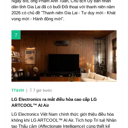
Ngày 8/8, ông Phạm Anh Tuấn, Chủ tịch Ủy ban nhân
dân tỉnh Gia Lai đã có buổi Đối thoại với thanh niên năm
2026 có chủ đề "Thanh niên Gia Lai - Tư duy mới - Khát
vọng mới - Hành động mới".
7
TT&VH
|
7 giờ trước
LG Electronics ra mắt điều hòa cao cấp LG
ARTCOOL™ AI Air
LG Electronics Việt Nam chính thức giới thiệu điều hòa
không khí LG ARTCOOL™ AI Air. Tích hợp Trí tuệ Nhân
tạo Thấu cảm (Affectionate Intelligence) cùng thiết kế