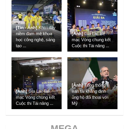
[Tin - Ảnh]
Khơi dậy
niềm đam mê khoa
[Ảnh]
Gia Lai: Bế
học công nghệ, sáng
mạc Vòng chung kết
tạo
...
Cuộc thi Tài năng
...
[Ảnh]
Tổng thống
[Ảnh]
Gia Lai: Bế
Iran tái khẳng định
mạc Vòng chung kết
ủng hộ đối thoại với
Cuộc thi Tài năng
...
Mỹ
MEGA