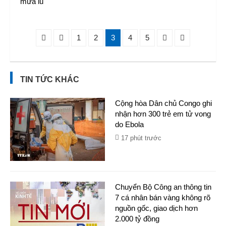
mưa lũ
1
2
3
4
5
TIN TỨC KHÁC
Cộng hòa Dân chủ Congo ghi
nhận hơn 300 trẻ em tử vong
do Ebola
17 phút trước
Chuyển Bộ Công an thông tin
7 cá nhân bán vàng không rõ
nguồn gốc, giao dịch hơn
2.000 tỷ đồng