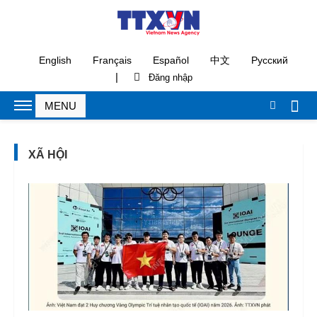
English
Français
Español
中文
Русский
|
XÃ HỘI