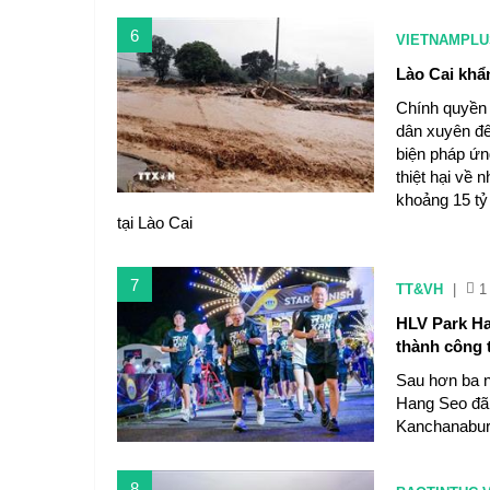
6
VIETNAMPLU
Lào Cai khẩ
Chính quyền 
dân xuyên đê
biện pháp ứn
thiệt hại về 
khoảng 15 tỷ
tại Lào Cai
7
TT&VH
|
1
HLV Park H
thành công t
Sau hơn ba n
Hang Seo đã c
Kanchanaburi
8