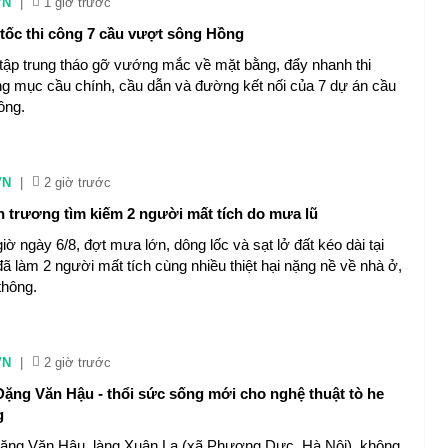
VN
|
1 giờ trước
 tốc thi công 7 cầu vượt sông Hồng
tập trung tháo gỡ vướng mắc về mặt bằng, đẩy nhanh thi
g mục cầu chính, cầu dẫn và đường kết nối của 7 dự án cầu
ồng.
VN
|
2 giờ trước
n trương tìm kiếm 2 người mất tích do mưa lũ
iờ ngày 6/8, đợt mưa lớn, dông lốc và sạt lở đất kéo dài tại
đã làm 2 người mất tích cùng nhiều thiệt hại nặng nề về nhà ở,
thông.
VN
|
2 giờ trước
ặng Văn Hậu - thổi sức sống mới cho nghệ thuật tò he
g
ặng Văn Hậu, làng Xuân La (xã Phượng Dực, Hà Nội), không