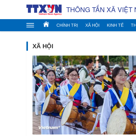
THÔNG TẤN XÃ VIỆT
CHÍNH TRỊ
XÃ HỘI
KINH TẾ
TH
XÃ HỘI