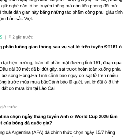
n giữ nghề nặn tò he truyền thống mà còn tiên phong đổi mới
hệ thuật dân gian này bằng những tác phẩm công phu, giàu tính
đậm bản sắc Việt.
S
|
2 giờ trước
 phân luồng giao thông sau vụ sạt lở trên tuyến ĐT161 ở
n tại hiện trường, toàn bộ phần mặt đường tỉnh 161, đoạn qua
Dầu dài 30 mét đã bị đứt gãy, sạt trượt hoàn toàn xuống phía
p bờ sông Hồng.Hà Tĩnh cảnh báo nguy cơ sạt lở trên nhiều
hông trước mùa mưa bãoCảnh báo lũ quét, sạt lở đất ở 8 tỉnh
đất do mưa lớn tại Lào Cai
 giờ trước
ntina chọn ngày thắng tuyển Anh ở World Cup 2026 làm
ệt của bóng đá quốc gia?
ng đá Argentina (AFA) đã chính thức chọn ngày 15/7 hằng