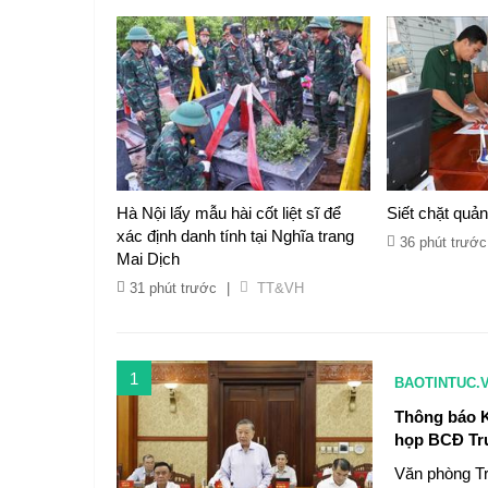
Hà Nội lấy mẫu hài cốt liệt sĩ để
Siết chặt quản
xác định danh tính tại Nghĩa trang
36 phút trước
Mai Dịch
31 phút trước
|
TT&VH
1
BAOTINTUC.
Thông báo K
họp BCĐ Tru
Văn phòng T