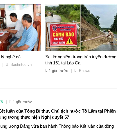
 lý nghề cá
Sạt lở nghiêm trọng trên tuyến đường
tỉnh 161 tại Lào Cai
|
Baotintuc.vn
1 giờ trước
|
Bnews
VN
|
1 giờ trước
ết luận của Tổng Bí thư, Chủ tịch nước Tô Lâm tại Phiên
ng ương thực hiện Nghị quyết 57
rung ương Đảng vừa ban hành Thông báo Kết luận của đồng