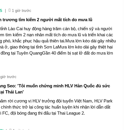
S
|
1 giờ trước
n trương tìm kiếm 2 người mất tích do mưa lũ
tỉnh Lào Cai huy động hàng trăm cán bộ, chiến sỹ và người
m tìm kiếm 2 nạn nhân mất tích do mưa lũ và triển khai các
g phó, khắc phục hậu quả thiên tai.Mưa lớn kéo dài gây nhiều
nhà ở, giao thông tại tỉnh Sơn LaMưa lớn kéo dài gây thiệt hại
 đồng tại Tuyên QuangGần 40 điểm bị sạt lở đất do mưa lớn
 giờ trước
ang Seo: 'Tôi muốn chứng minh HLV Hàn Quốc đủ sức
ại Thái Lan'
ăm rời cương vị HLV trưởng đội tuyển Việt Nam, HLV Park
hính thức trở lại công tác huấn luyện khi nhận lời dẫn dắt
 FC, đội bóng đang thi đấu tại Thai League 2.