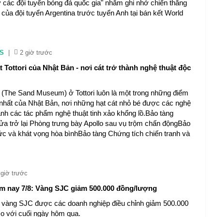
 các đội tuyển bóng đá quốc gia" nhằm ghi nhớ chiến thắng
của đội tuyển Argentina trước tuyển Anh tại bán kết World
S
|
2 giờ trước
 Tottori của Nhật Bản - nơi cát trở thành nghệ thuật độc
 (The Sand Museum) ở Tottori luôn là một trong những điểm
nhất của Nhật Bản, nơi những hạt cát nhỏ bé được các nghệ
ành các tác phẩm nghệ thuật tinh xảo khổng lồ.Bảo tàng
a trở lại Phòng trưng bày Apollo sau vụ trộm chấn độngBảo
 ức và khát vọng hòa bìnhBảo tàng Chứng tích chiến tranh và
 giờ trước
m nay 7/8: Vàng SJC giảm 500.000 đồng/lượng
á vàng SJC được các doanh nghiệp điều chỉnh giảm 500.000
o với cuối ngày hôm qua.