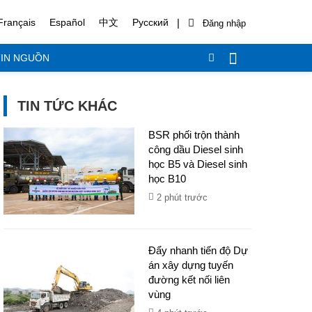
|
Français
Español
中文
Русский
IN NGUỒN
TIN TỨC KHÁC
BSR phối trộn thành
công dầu Diesel sinh
học B5 và Diesel sinh
học B10
2 phút trước
Đẩy nhanh tiến độ Dự
án xây dựng tuyến
đường kết nối liên
vùng