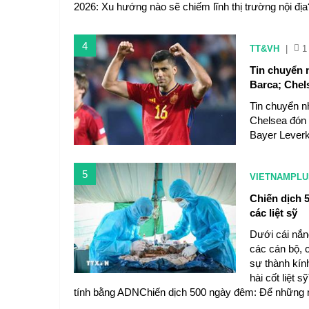
2026: Xu hướng nào sẽ chiếm lĩnh thị trường nội địa
4
TT&VH
|
1
Tin chuyển 
Barca; Chel
Tin chuyển n
Chelsea đón 
Bayer Leverk
5
VIETNAMPLU
Chiến dịch 5
các liệt sỹ
Dưới cái nắn
các cán bộ, 
sự thành kín
hài cốt liệt 
tính bằng ADNChiến dịch 500 ngày đêm: Để những ng