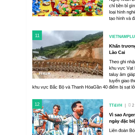
chỉ bền bỉ gì
loại hình ng
tạo hình và 
11
VIETNAMPLU
Khẩn trương
Lào Cai
Theo ghi nhậ
khu vực Vạt 
taluy âm giá
tuyến giao t
khu vực Bắc Bộ và Thanh HóaGần 40 điểm bị sạt lở 
12
TT&VH
|
2
Vì sao Arge
ngày đặc bi
Liên đoàn Bó