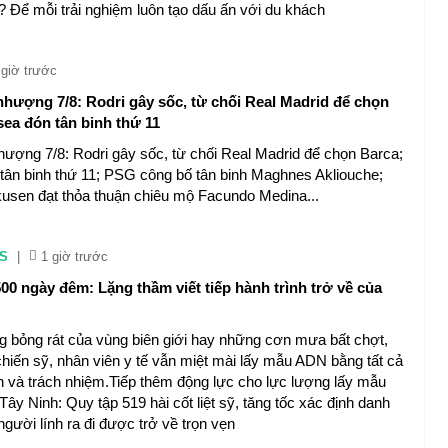
? Để mỗi trải nghiệm luôn tạo dấu ấn với du khách
 giờ trước
nhượng 7/8: Rodri gây sốc, từ chối Real Madrid để chọn
sea đón tân binh thứ 11
hượng 7/8: Rodri gây sốc, từ chối Real Madrid để chọn Barca;
tân binh thứ 11; PSG công bố tân binh Maghnes Akliouche;
usen đạt thỏa thuận chiêu mộ Facundo Medina...
S
|
1 giờ trước
00 ngày đêm: Lặng thầm viết tiếp hành trình trở về của
g bỏng rát của vùng biên giới hay những cơn mưa bất chợt,
chiến sỹ, nhân viên y tế vẫn miệt mài lấy mẫu ADN bằng tất cả
h và trách nhiệm.Tiếp thêm động lực cho lực lượng lấy mẫu
sỹTây Ninh: Quy tập 519 hài cốt liệt sỹ, tăng tốc xác định danh
ười lính ra đi được trở về trọn vẹn