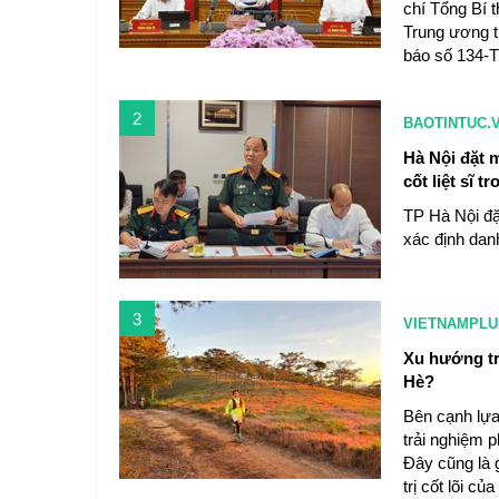
chí Tổng Bí 
Trung ương t
báo số 134-
2
BAOTINTUC.
Hà Nội đặt 
cốt liệt sĩ t
TP Hà Nội đặ
xác định danh
3
VIETNAMPLU
Xu hướng trả
Hè?
Bên cạnh lựa
trải nghiệm 
Đây cũng là 
trị cốt lõi c