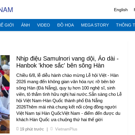
 NAM
English
Ế GIỚI
ẢNH
VIDEO
ĐỒ HỌA
MEGA STORY
THÔNG T
Nhịp điệu Samulnori vang dội, Áo dài -
Hanbok 'khoe sắc' bên sông Hàn
Chiều 6/8, lễ diễu hành chào mừng Lễ hội Việt - Hàn
2026 mang đến không gian văn hóa rực rỡ bên bờ
sông Hàn (Đà Nẵng), quy tụ hơn 100 nghệ sĩ, sinh
viên, tô thắm tình hữu nghị hai nước.Sẵn sàng cho Lễ
hội Việt Nam-Hàn Quốc thành phố Đà Nẵng
2026Thêm mái nhà chung kết nối cộng đồng người
Việt Nam tại Hàn QuốcViệt Nam - điểm đến được du
khách Hàn Quốc ưa chuộng thứ hai thế giới
19 phút trước
|
VietnamPlus