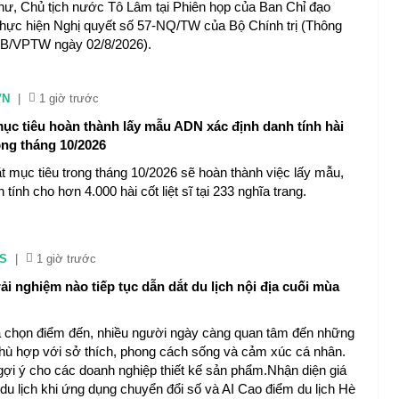
thư, Chủ tịch nước Tô Lâm tại Phiên họp của Ban Chỉ đạo
hực hiện Nghị quyết số 57-NQ/TW của Bộ Chính trị (Thông
TB/VPTW ngày 02/8/2026).
VN
|
1 giờ trước
mục tiêu hoàn thành lấy mẫu ADN xác định danh tính hài
rong tháng 10/2026
t mục tiêu trong tháng 10/2026 sẽ hoàn thành việc lấy mẫu,
 tính cho hơn 4.000 hài cốt liệt sĩ tại 233 nghĩa trang.
S
|
1 giờ trước
i nghiệm nào tiếp tục dẫn dắt du lịch nội địa cuối mùa
 chọn điểm đến, nhiều người ngày càng quan tâm đến những
phù hợp với sở thích, phong cách sống và cảm xúc cá nhân.
gợi ý cho các doanh nghiệp thiết kế sản phẩm.Nhận diện giá
ủa du lịch khi ứng dụng chuyển đổi số và AI Cao điểm du lịch Hè