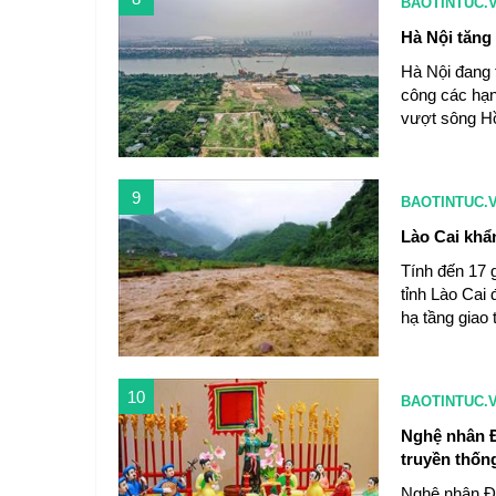
BAOTINTUC.
Hà Nội tăng
Hà Nội đang 
công các hạn
vượt sông H
9
BAOTINTUC.
Lào Cai khẩ
Tính đến 17 g
tỉnh Lào Cai 
hạ tầng giao 
10
BAOTINTUC.
Nghệ nhân Đ
truyền thốn
Nghệ nhân Đ