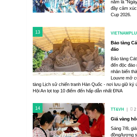
năm là "Ngày
đầy cảm xúc 
Cup 2026.
13
VIETNAMPLU
Bảo tàng Cát
đáo
Bảo tàng Cát
đến độc đáo 
nhân biến th
Louvre mở cử
tàng Lịch sử chiến tranh Hàn Quốc - nơi lưu giữ ký
Hội An lọt top 10 điểm đến hấp dẫn nhất ĐNA
14
TT&VH
|
2
Giá vàng hô
Sáng 7/8, gi
đồng/lượng s