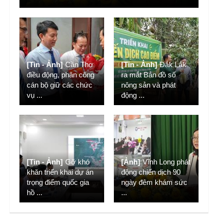
[Tin - Ảnh]
Cần Thơ
[Tin - Ảnh]
Đắk Lắk
điều động, phân công
ra mắt Bản đồ số
cán bộ giữ các chức
nông sản và phát
vụ
...
động
...
[Tin - Ảnh]
Gỡ khó
[Ảnh]
Vĩnh Long phát
khăn triển khai dự án
động chiến dịch 90
trọng điểm quốc gia
ngày đêm khám sức
hồ
...
...