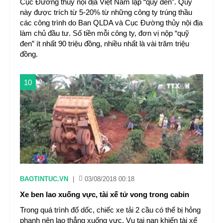
Cục Đường thủy nội địa Việt Nam lập “quỹ đen”. Quỹ
này được trích từ 5-20% từ những công ty trúng thầu
các công trình do Ban QLDA và Cục Đường thủy nội địa
làm chủ đầu tư. Số tiền mỗi công ty, đơn vị nộp “quỹ
đen” ít nhất 90 triệu đồng, nhiều nhất là vài trăm triệu
đồng.
10
BAOTINTUC.VN
|
03/08/2018 00:18
Xe ben lao xuống vực, tài xế tử vong trong cabin
Trong quá trình đổ dốc, chiếc xe tải 2 cầu có thể bị hỏng
phanh nên lao thẳng xuống vực. Vụ tai nạn khiến tài xế