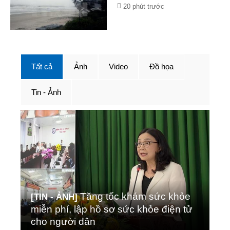
20 phút trước
Tất cả
Ảnh
Video
Đồ họa
Tin - Ảnh
Tăng tốc khám sức khỏe
[TIN - ẢNH]
miễn phí, lập hồ sơ sức khỏe điện tử
cho người dân