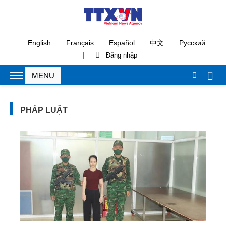
English
Français
Español
中文
Русский
|
PHÁP LUẬT