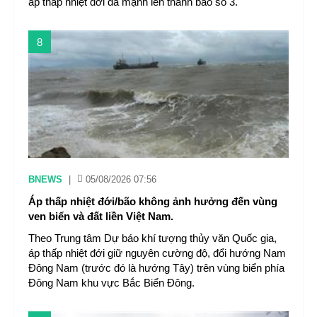
áp thấp nhiệt đới đã mạnh lên thành bão số 3.
8
BNEWS
|
05/08/2026 07:56
Áp thấp nhiệt đới/bão không ảnh hưởng đến vùng
ven biển và đất liền Việt Nam.
Theo Trung tâm Dự báo khí tượng thủy văn Quốc gia,
áp thấp nhiệt đới giữ nguyên cường độ, đổi hướng Nam
Đông Nam (trước đó là hướng Tây) trên vùng biển phía
Đông Nam khu vực Bắc Biển Đông.