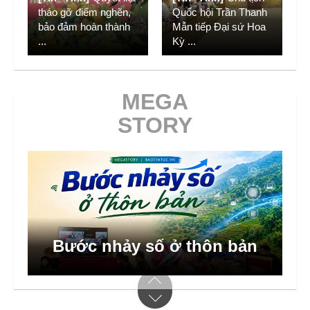
tháo gỡ điểm nghẽn,
Quốc hội Trần Thanh
bảo đảm hoàn thành
Mẫn tiếp Đại sứ Hoa
...
Kỳ
...
MEGA
STORY
Bước nhảy số ở thôn bản