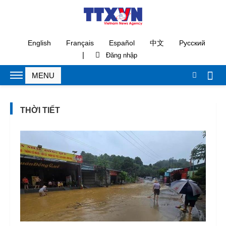
English
Français
Español
中文
Русский
|
THỜI TIẾT