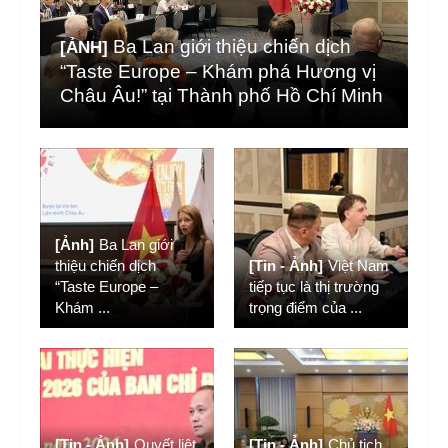
Ba Lan giới thiệu chiến dịch
[ẢNH]
“Taste Europe – Khám phá Hương vị
Châu Âu!” tại Thành phố Hồ Chí Minh
[Ảnh]
Ba Lan giới
thiệu chiến dịch
[Tin - Ảnh]
Việt Nam
“Taste Europe –
tiếp tục là thị trường
Khám
...
trọng điểm của
...
[Tin - Ảnh]
Quyết liệt
[Tin - Ảnh]
Chủ tịch