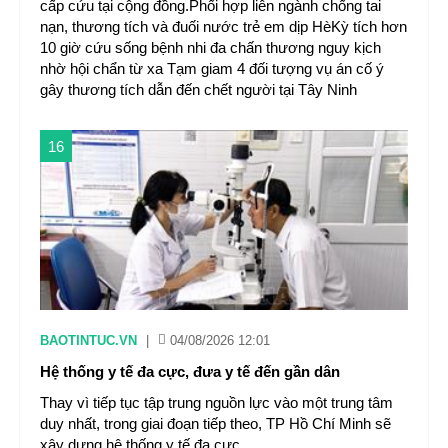
cấp cứu tại cộng đồng.Phối hợp liên ngành chống tai
nạn, thương tích và đuối nước trẻ em dịp HèKỳ tích hơn
10 giờ cứu sống bệnh nhi đa chấn thương nguy kịch
nhờ hội chẩn từ xa Tạm giam 4 đối tượng vụ án cố ý
gây thương tích dẫn đến chết người tại Tây Ninh
16
BAOTINTUC.VN
|
04/08/2026 12:01
Hệ thống y tế đa cực, đưa y tế đến gần dân
Thay vì tiếp tục tập trung nguồn lực vào một trung tâm
duy nhất, trong giai đoạn tiếp theo, TP Hồ Chí Minh sẽ
xây dựng hệ thống y tế đa cực.