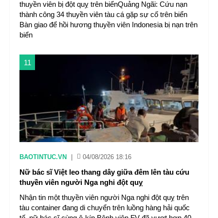
thuyền viên bị đột quỵ trên biểnQuảng Ngãi: Cứu nạn
thành công 34 thuyền viên tàu cá gặp sự cố trên biển
Bàn giao để hồi hương thuyền viên Indonesia bị nạn trên
biển
11
BAOTINTUC.VN
|
04/08/2026 18:16
Nữ bác sĩ Việt leo thang dây giữa đêm lên tàu cứu
thuyền viên người Nga nghi đột quỵ
Nhận tin một thuyền viên người Nga nghi đột quỵ trên
tàu container đang di chuyển trên luồng hàng hải quốc
tế, nữ bác sĩ cùng ê-kíp Bệnh viện FV đã vượt hơn 40