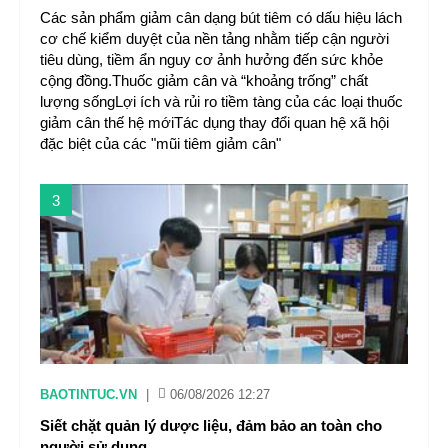
Các sản phẩm giảm cân dạng bút tiêm có dấu hiệu lách
cơ chế kiểm duyệt của nền tảng nhằm tiếp cận người
tiêu dùng, tiềm ẩn nguy cơ ảnh hưởng đến sức khỏe
cộng đồng.Thuốc giảm cân và “khoảng trống” chất
lượng sốngLợi ích và rủi ro tiềm tàng của các loại thuốc
giảm cân thế hệ mớiTác dụng thay đổi quan hệ xã hội
đặc biệt của các "mũi tiêm giảm cân"
3
BAOTINTUC.VN
|
06/08/2026 12:27
Siết chặt quản lý dược liệu, đảm bảo an toàn cho
người sử dụng