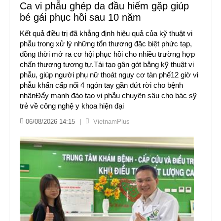
Ca vi phẫu ghép da đầu hiếm gặp giúp
bé gái phục hồi sau 10 năm
Kết quả điều trị đã khẳng định hiệu quả của kỹ thuật vi
phẫu trong xử lý những tổn thương đặc biệt phức tạp,
đồng thời mở ra cơ hội phục hồi cho nhiều trường hợp
chấn thương tương tự.Tái tạo gân gót bằng kỹ thuật vi
phẫu, giúp người phụ nữ thoát nguy cơ tàn phế12 giờ vi
phẫu khẩn cấp nối 4 ngón tay gần đứt rời cho bệnh
nhânĐẩy mạnh đào tạo vi phẫu chuyên sâu cho bác sỹ
trẻ về công nghệ y khoa hiện đại
06/08/2026 14:15
|
VietnamPlus