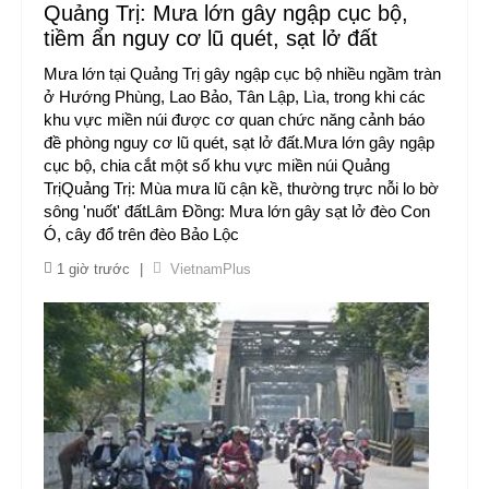
Quảng Trị: Mưa lớn gây ngập cục bộ,
tiềm ẩn nguy cơ lũ quét, sạt lở đất
Mưa lớn tại Quảng Trị gây ngập cục bộ nhiều ngầm tràn
ở Hướng Phùng, Lao Bảo, Tân Lập, Lìa, trong khi các
khu vực miền núi được cơ quan chức năng cảnh báo
đề phòng nguy cơ lũ quét, sạt lở đất.Mưa lớn gây ngập
cục bộ, chia cắt một số khu vực miền núi Quảng
TrịQuảng Trị: Mùa mưa lũ cận kề, thường trực nỗi lo bờ
sông 'nuốt' đấtLâm Đồng: Mưa lớn gây sạt lở đèo Con
Ó, cây đổ trên đèo Bảo Lộc
1 giờ trước
|
VietnamPlus