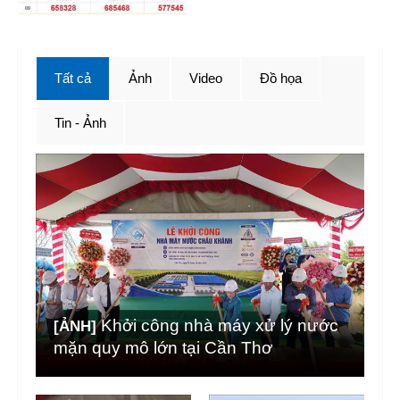
Tất cả
Ảnh
Video
Đồ họa
Tin - Ảnh
Khởi công nhà máy xử lý nước
[ẢNH]
mặn quy mô lớn tại Cần Thơ