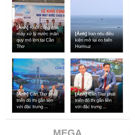
[Ảnh]
Khởi công nhà
máy xử lý nước mặn
[Ảnh]
Iran nêu điều
quy mô lớn tại Cần
kiện mở lại eo biển
Thơ
Hormuz
[Ảnh]
Cần Thơ phát
[Ảnh]
Cần Thơ phát
triển đô thị gắn liền
triển đô thị gắn liền
với đặc trưng
...
với đặc trưng
...
MEGA