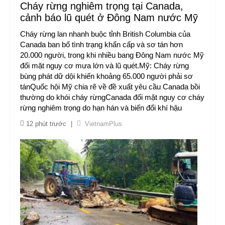
Cháy rừng nghiêm trọng tại Canada,
cảnh báo lũ quét ở Đông Nam nước Mỹ
Cháy rừng lan nhanh buộc tỉnh British Columbia của
Canada ban bố tình trạng khẩn cấp và sơ tán hơn
20.000 người, trong khi nhiều bang Đông Nam nước Mỹ
đối mặt nguy cơ mưa lớn và lũ quét.Mỹ: Cháy rừng
bùng phát dữ dội khiến khoảng 65.000 người phải sơ
tánQuốc hội Mỹ chia rẽ về đề xuất yêu cầu Canada bồi
thường do khói cháy rừngCanada đối mặt nguy cơ cháy
rừng nghiêm trọng do hạn hán và biến đổi khí hậu
12 phút trước
|
VietnamPlus