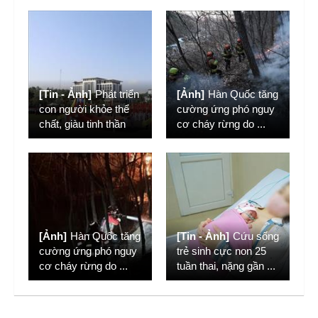
[Tin - Ảnh]
Phát triển
[Ảnh]
Hàn Quốc tăng
con người khỏe thể
cường ứng phó nguy
chất, giàu tinh thần
cơ cháy rừng do
...
[Ảnh]
Hàn Quốc tăng
[Tin - Ảnh]
Cứu sống
cường ứng phó nguy
trẻ sinh cực non 25
cơ cháy rừng do
...
tuần thai, nặng gần
...