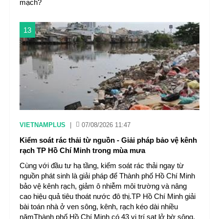
mạch?
13
VIETNAMPLUS
|
07/08/2026 11:47
Kiểm soát rác thải từ nguồn - Giải pháp bảo vệ kênh
rạch TP Hồ Chí Minh trong mùa mưa
Cùng với đầu tư hạ tầng, kiểm soát rác thải ngay từ
nguồn phát sinh là giải pháp để Thành phố Hồ Chí Minh
bảo vệ kênh rạch, giảm ô nhiễm môi trường và nâng
cao hiệu quả tiêu thoát nước đô thị.TP Hồ Chí Minh giải
bài toán nhà ở ven sông, kênh, rạch kéo dài nhiều
nămThành phố Hồ Chí Minh có 43 vị trí sạt lở bờ sông,