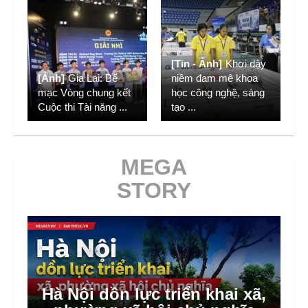
[Tin - Ảnh]
Khơi dậy
[Ảnh]
Gia Lai: Bế
niềm đam mê khoa
mạc Vòng chung kết
học công nghệ, sáng
Cuộc thi Tài năng
...
tạo
...
MEGA
STORY
Những căn bếp không tắt lửa