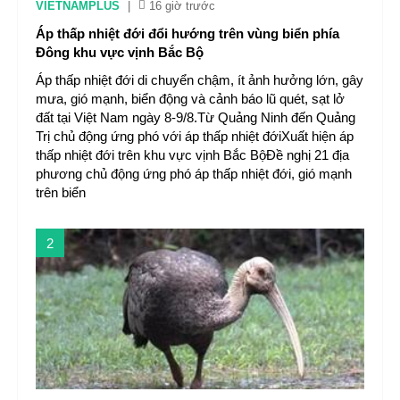
VIETNAMPLUS
|
16 giờ trước
Áp thấp nhiệt đới đổi hướng trên vùng biển phía
Đông khu vực vịnh Bắc Bộ
Áp thấp nhiệt đới di chuyển chậm, ít ảnh hưởng lớn, gây
mưa, gió mạnh, biển động và cảnh báo lũ quét, sạt lở
đất tại Việt Nam ngày 8-9/8.Từ Quảng Ninh đến Quảng
Trị chủ động ứng phó với áp thấp nhiệt đớiXuất hiện áp
thấp nhiệt đới trên khu vực vịnh Bắc BộĐề nghị 21 địa
phương chủ động ứng phó áp thấp nhiệt đới, gió mạnh
trên biển
2