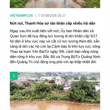
VIETNAMPLUS
|
07/08/2026 20:17
Nứt núi, Thanh Hóa sơ tán khẩn cấp nhiều hộ dân
Ngay sau khi xuất hiện vết nứt, Ủy ban Nhân dân xã
Quan Sơn đã huy động lực lượng di dời khẩn cấp 5/17
hộ dân ở khu vực này và cắt cử lực lượng theo dõi, sẵn
sàng di dời các hộ còn lại.Cảnh báo lũ trên lưu vực sông
Thao tại trạm Yên BáiTừ ngày 9/8, cảnh báo nắng nóng
diện rộng ở khu vực Bắc Bộ và Trung BộTừ Quảng Ninh
đến Quảng Trị chủ động ứng phó với áp thấp nhiệt đới
5