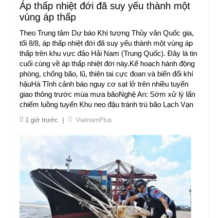
Áp thấp nhiệt đới đã suy yếu thành một
vùng áp thấp
Theo Trung tâm Dự báo Khí tượng Thủy văn Quốc gia,
tối 8/8, áp thấp nhiệt đới đã suy yếu thành một vùng áp
thấp trên khu vực đảo Hải Nam (Trung Quốc). Đây là tin
cuối cùng về áp thấp nhiệt đới này.Kế hoạch hành động
phòng, chống bão, lũ, thiên tai cực đoan và biến đổi khí
hậuHà Tĩnh cảnh báo nguy cơ sạt lở trên nhiều tuyến
giao thông trước mùa mưa bãoNghệ An: Sớm xử lý lấn
chiếm luồng tuyến Khu neo đậu tránh trú bão Lạch Vạn
1 giờ trước
|
VietnamPlus