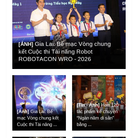
Gia Lai: Bế mạc Vòng chung
[ẢNH]
kết Cuộc thi Tài năng Robot
ROBOTACON WRO - 2026
[Tin - Ảnh]
Hơn 120
[Ảnh]
Gia Lai: Bế
tác phẩm kể chuyện
mạc Vòng chung kết
“Ngàn năm di sản”
Cuộc thi Tài năng
...
bằng
...