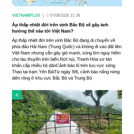
VIETNAMPLUS
|
07/08/2026 21:38
Áp thấp nhiệt đới trên vịnh Bắc Bộ sẽ gây ảnh
hưởng thế nào tới Việt Nam?
Áp thấp nhiệt đới trên vịnh Bắc Bộ đang di chuyển về
phía đảo Hải Nam (Trung Quốc) và không đi vào đất liền
Việt Nam nhưng vẫn gây gió mạnh, sóng lớn nguy hiểm
cho tàu thuyền trên biển.Nứt núi, Thanh Hóa sơ tán
khẩn cấp nhiều hộ dânCảnh báo lũ trên lưu vực sông
Thao tại trạm Yên BáiTừ ngày 9/8, cảnh báo nắng nóng
diện rộng ở khu vực Bắc Bộ và Trung Bộ
4