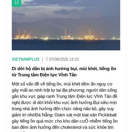
12
VIETNAMPLUS
|
07/08/2026 14:10
Di dời hộ dân bị ảnh hưởng bụi, mùi khét, tiếng ồn
từ Trung tâm Điện lực Vĩnh Tân
Một số vấn đề về tiếng ồn, mùi khét tiềm ẩn nguy cơ
gây mất an ninh trật tự tại địa phương; người dân sống
gần khu vực giáp ranh Trung tâm Điện lực Vĩnh Tân đề
nghị được di dời khỏi khu vực ảnh hưởng.Bụi siêu mịn
trong nhà ảnh hưởng đến chức năng não bộ, gây suy
giảm trí nhớĐà Nẵng: Giám sát một loạt sân Pickleball
gây tiếng ồn quá mức cho khu dân cưÔ nhiễm tiếng ồn
ban đêm ảnh hưởng đến cholesterol và sức khỏe tim