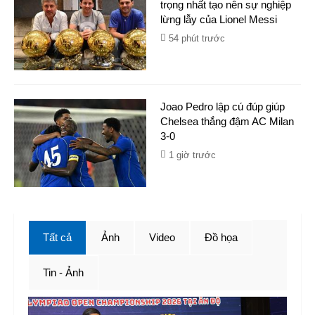
trọng nhất tạo nên sự nghiệp
lừng lẫy của Lionel Messi
54 phút trước
Joao Pedro lập cú đúp giúp
Chelsea thắng đậm AC Milan
3-0
1 giờ trước
Tất cả
Ảnh
Video
Đồ họa
Tin - Ảnh