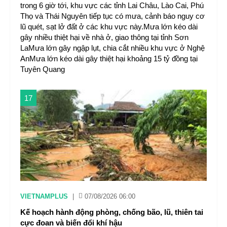
trong 6 giờ tới, khu vực các tỉnh Lai Châu, Lào Cai, Phú
Thọ và Thái Nguyên tiếp tục có mưa, cảnh báo nguy cơ
lũ quét, sạt lở đất ở các khu vực này.Mưa lớn kéo dài
gây nhiều thiệt hại về nhà ở, giao thông tại tỉnh Sơn
LaMưa lớn gây ngập lụt, chia cắt nhiều khu vực ở Nghệ
AnMưa lớn kéo dài gây thiệt hại khoảng 15 tỷ đồng tại
Tuyên Quang
17
VIETNAMPLUS
|
07/08/2026 06:00
Kế hoạch hành động phòng, chống bão, lũ, thiên tai
cực đoan và biến đổi khí hậu