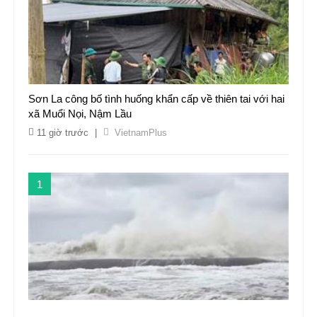
Sơn La công bố tình huống khẩn cấp về thiên tai với hai
xã Muổi Nọi, Nậm Lầu
11 giờ trước
|
VietnamPlus
1