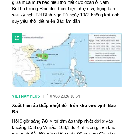
giữa mùa mưa báo hiệu thời tiết cực đoan ở Nam
BộThủ tướng: Đôn đốc thực hiện nhiệm vụ trọng tâm
sau kỳ nghỉ Tết Bính Ngọ Từ ngày 10/2, không khí lạnh
suy yếu, thời tiết miền Bắc ấm dần
15
VIETNAMPLUS
|
07/08/2026 10:54
Xuất hiện áp thấp nhiệt đới trên khu vực vịnh Bắc
Bộ
Hồi 9 giờ sáng 7/8, vị trí tâm áp thấp nhiệt đới ở vào
khoảng 19,8 độ Vĩ Bắc; 108,1 độ Kinh Đông, trên khu
vực vịnh Bắc Bộ, vùng biển phía Đông Nam đặc khu