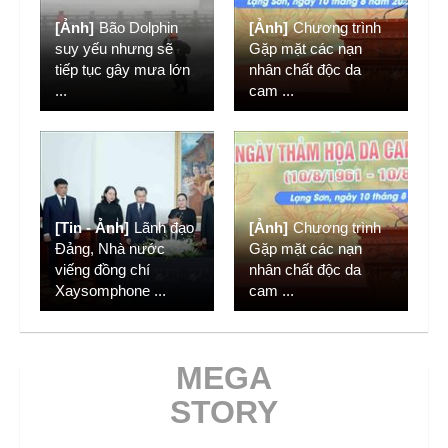
[Ảnh]
Bão Dolphin
[Ảnh]
Chương trình
suy yếu nhưng sẽ
Gặp mặt các nạn
tiếp tục gây mưa lớn
nhân chất độc da
...
cam
...
[Tin - Ảnh]
Lãnh đạo
[Ảnh]
Chương trình
Đảng, Nhà nước
Gặp mặt các nạn
viếng đồng chí
nhân chất độc da
Xaysomphone
...
cam
...
MEGA
STORY