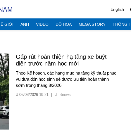
 NAM
English
Ế GIỚI
ẢNH
VIDEO
ĐỒ HỌA
MEGA STORY
THÔNG T
Gấp rút hoàn thiện hạ tầng xe buýt
điện trước năm học mới
Theo Kế hoạch, các hạng mục hạ tầng kỹ thuật phục
vụ đưa đón học sinh sẽ được ưu tiên hoàn thành
sớm trong tháng 8/2026.
06/08/2026 19:21
|
Bnews