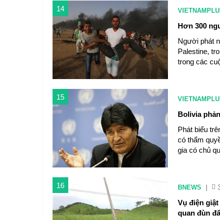
14
VIETNAMPLU
Hơn 300 ngư
Người phát n
Palestine, t
trong các cu
15
VIETNAMPLU
Bolivia phả
Phát biểu tr
có thẩm quy
gia có chủ q
16
BNEWS
|
Vụ điện giậ
quan đùn đẩ