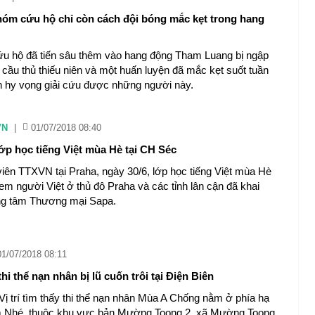
hóm cứu hộ chỉ còn cách đội bóng mắc kẹt trong hang
u hộ đã tiến sâu thêm vào hang động Tham Luang bị ngập
 cầu thủ thiếu niên và một huấn luyện đã mắc kẹt suốt tuần
 hy vọng giải cứu được những người này.
VN
|
01/07/2018 08:40
lớp học tiếng Việt mùa Hè tại CH Séc
iên TTXVN tại Praha, ngày 30/6, lớp học tiếng Việt mùa Hè
em người Việt ở thủ đô Praha và các tỉnh lân cận đã khai
ung tâm Thương mại Sapa.
01/07/2018 08:11
thi thể nạn nhân bị lũ cuốn trôi tại Điện Biên
trí tìm thấy thi thể nạn nhân Mùa A Chống nằm ở phía hạ
m Nhé, thuộc khu vực bản Mường Toong 2, xã Mường Toong