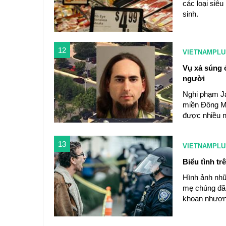
các loại siê
sinh.
12
VIETNAMPLU
Vụ xả súng 
người
Nghi phạm J
miền Đông Ma
được nhiều n
13
VIETNAMPLU
Biểu tình tr
Hình ảnh nhữ
mẹ chúng đã 
khoan nhượn