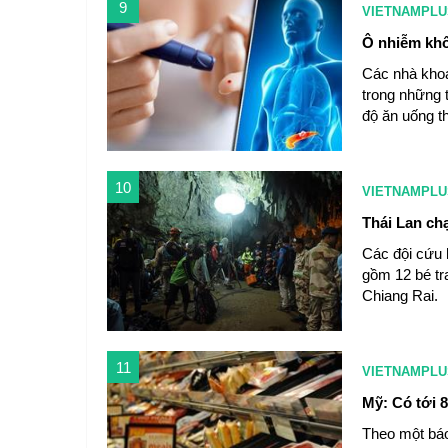
9
VIETNAMPLU
Ô nhiễm khô
Các nhà khoa
trong những 
độ ăn uống t
10
VIETNAMPLU
Thái Lan chạ
Các đội cứu 
gồm 12 bé tr
Chiang Rai.
11
VIETNAMPLU
Mỹ: Có tới 8
Theo một báo