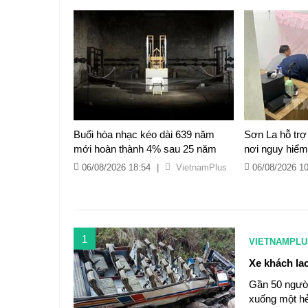
Buổi hòa nhạc kéo dài 639 năm
Sơn La hỗ trợ
mới hoàn thành 4% sau 25 năm
nơi nguy hiểm
06/08/2026 18:54
|
VietnamPlus
06/08/2026 1
1
VIETNAMPLU
Xe khách lao
Gần 50 người
xuống một he