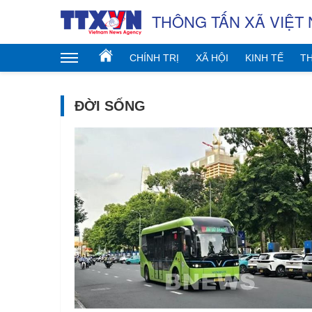
THÔNG TẤN XÃ VIỆT
CHÍNH TRỊ
XÃ HỘI
KINH TẾ
TH
ĐỜI SỐNG