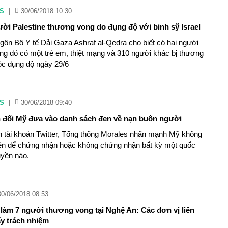
S
|
30/06/2018 10:30
ời Palestine thương vong do đụng độ với binh sỹ Israel
gôn Bộ Y tế Dải Gaza Ashraf al-Qedra cho biết có hai người
rong đó có một trẻ em, thiệt mạng và 310 người khác bị thương
ộc đụng độ ngày 29/6
S
|
30/06/2018 09:40
n đối Mỹ đưa vào danh sách đen về nạn buôn người
ên tài khoản Twitter, Tổng thống Morales nhấn mạnh Mỹ không
ền để chứng nhận hoặc không chứng nhận bất kỳ một quốc
uyền nào.
30/06/2018 08:53
t làm 7 người thương vong tại Nghệ An: Các đơn vị liên
y trách nhiệm