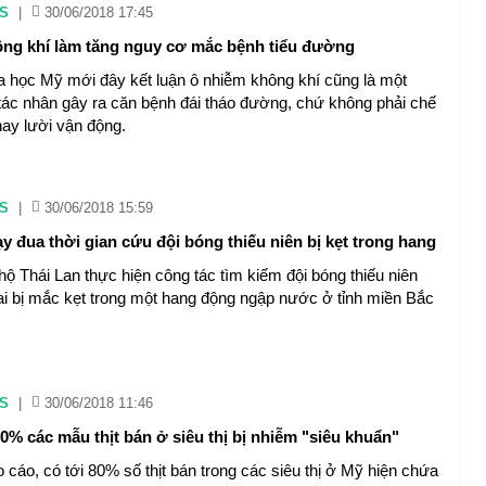
S
|
30/06/2018 17:45
ng khí làm tăng nguy cơ mắc bệnh tiểu đường
 học Mỹ mới đây kết luận ô nhiễm không khí cũng là một
tác nhân gây ra căn bệnh đái tháo đường, chứ không phải chế
hay lười vận động.
S
|
30/06/2018 15:59
y đua thời gian cứu đội bóng thiếu niên bị kẹt trong hang
hộ Thái Lan thực hiện công tác tìm kiếm đội bóng thiếu niên
ai bị mắc kẹt trong một hang động ngập nước ở tỉnh miền Bắc
S
|
30/06/2018 11:46
0% các mẫu thịt bán ở siêu thị bị nhiễm "siêu khuẩn"
 cáo, có tới 80% số thịt bán trong các siêu thị ở Mỹ hiện chứa