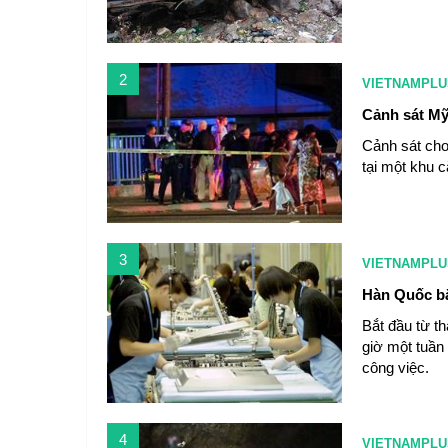
2
VIETNAMPLU
Cảnh sát Mỹ
Cảnh sát cho
tại một khu c
3
VIETNAMPLU
Hàn Quốc bắ
Bắt đầu từ t
giờ một tuần
công việc.
4
VIETNAMPLU