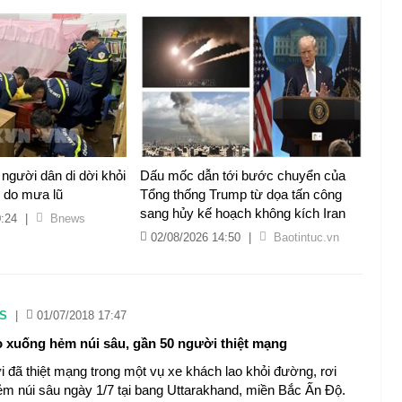
 người dân di dời khỏi
Dấu mốc dẫn tới bước chuyển của
 do mưa lũ
Tổng thống Trump từ dọa tấn công
sang hủy kế hoạch không kích Iran
0:24
|
Bnews
02/08/2026 14:50
|
Baotintuc.vn
S
|
01/07/2018 17:47
 xuống hẻm núi sâu, gần 50 người thiệt mạng
 đã thiệt mạng trong một vụ xe khách lao khỏi đường, rơi
̉m núi sâu ngày 1/7 tại bang Uttarakhand, miền Bắc Ấn Độ.