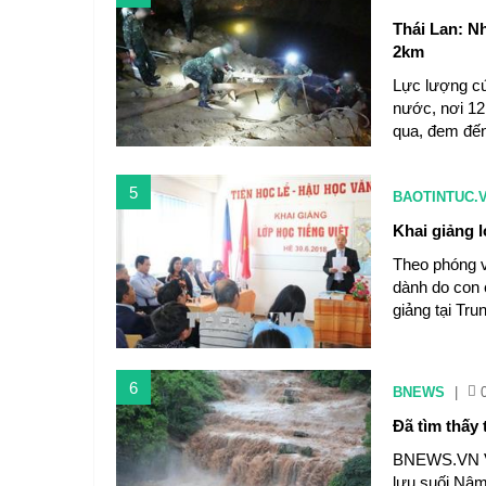
Thái Lan: N
2km
Lực lượng cứ
nước, nơi 12
qua, đem đến
5
BAOTINTUC.
Khai giảng 
Theo phóng v
dành do con 
giảng tại Tr
6
BNEWS
|
Đã tìm thấy 
BNEWS.VN Vị 
lưu suối Nậ