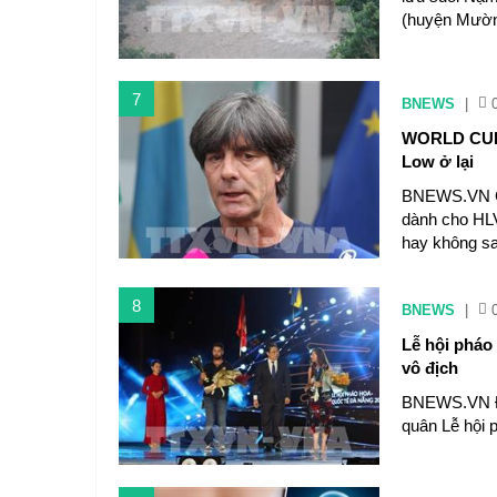
(huyện Mường
7
BNEWS
|
WORLD CUP 2
Low ở lại
BNEWS.VN Cá
dành cho HLV
hay không sa
8
BNEWS
|
Lễ hội pháo 
vô địch
BNEWS.VN Đội
quân Lễ hội 