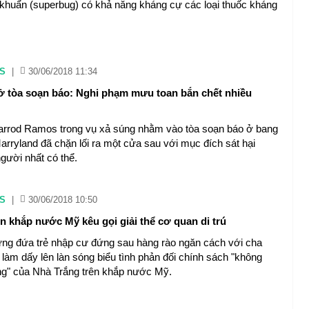
u khuẩn (superbug) có khả năng kháng cự các loại thuốc kháng
S
|
30/06/2018 11:34
ở tòa soạn báo: Nghi phạm mưu toan bắn chết nhiều
arrod Ramos trong vụ xả súng nhằm vào tòa soạn báo ở bang
rryland đã chặn lối ra một cửa sau với mục đích sát hại
gười nhất có thể.
S
|
30/06/2018 10:50
ên khắp nước Mỹ kêu gọi giải thể cơ quan di trú
ng đứa trẻ nhập cư đứng sau hàng rào ngăn cách với cha
làm dấy lên làn sóng biểu tình phản đối chính sách "không
g" của Nhà Trắng trên khắp nước Mỹ.