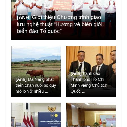
Giới thiệu Chương trình giao
[ẢNH]
lưu nghệ thuật “Hướng về biên giới,
biển đảo Tổ quốc”
[Ảnh]
Lãnh đạo
[Ảnh]
Đà Nẵng phát
Thành phố Hồ Chí
triển chăn nuôi bò quy
Minh viếng Chủ tịch
mô lớn ở nhiều
...
Quốc
...