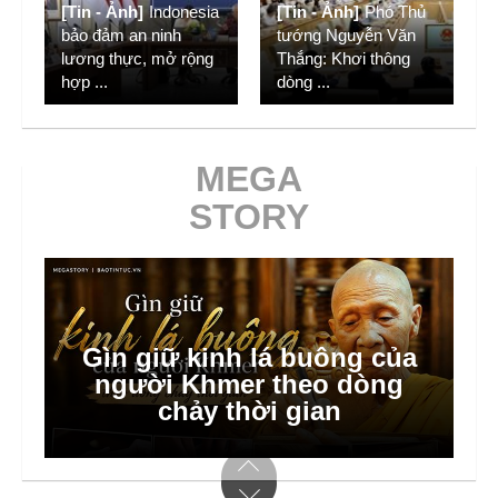
[Tin - Ảnh]
Indonesia
[Tin - Ảnh]
Phó Thủ
bảo đảm an ninh
tướng Nguyễn Văn
lương thực, mở rộng
Thắng: Khơi thông
hợp
...
dòng
...
MEGA
STORY
Gìn giữ kinh lá buông của
người Khmer theo dòng
chảy thời gian