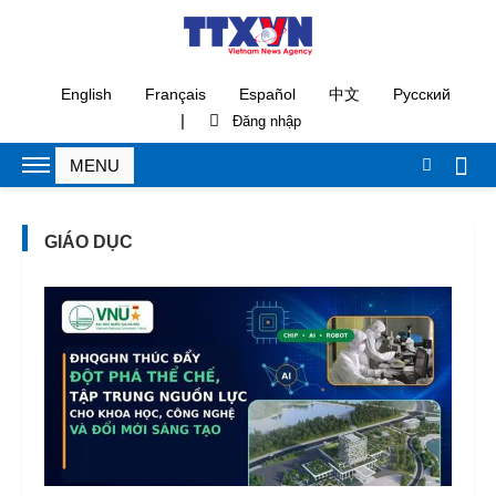
English
Français
Español
中文
Русский
|
GIÁO DỤC