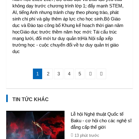
không dạy trước chương trình lớp 1; đẩy mạnh STEM,
AI, tiếng Anh nhưng tránh chạy theo phong trào, phát
sinh chi phí và gây thêm áp lực cho học sinh.Bộ Giáo
dục và Đào tạo công bố Khung kế hoạch thời gian năm
họcGiáo dục trước thềm năm học mới: Tái cấu trúc
mạng lưới, đổi mới tư duy quản trịHà Nội sắp xếp
trường học - cuộc chuyển đổi về tư duy quản trị giáo
dục
1
2
3
4
5
TIN TỨC KHÁC
Lễ hội Nghệ thuật Quốc tế
Baku - cơ hội cho các nghệ sĩ
đẳng cấp thế giới
13 phút trước