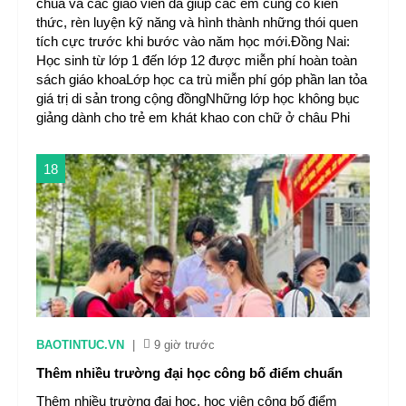
chùa và các giáo viên đã giúp các em củng cố kiến
thức, rèn luyện kỹ năng và hình thành những thói quen
tích cực trước khi bước vào năm học mới.Đồng Nai:
Học sinh từ lớp 1 đến lớp 12 được miễn phí hoàn toàn
sách giáo khoaLớp học ca trù miễn phí góp phần lan tỏa
giá trị di sản trong cộng đồngNhững lớp học không bục
giảng dành cho trẻ em khát khao con chữ ở châu Phi
18
BAOTINTUC.VN
|
9 giờ trước
Thêm nhiều trường đại học công bố điểm chuẩn
Thêm nhiều trường đại học, học viện công bố điểm