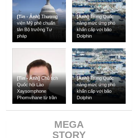
[Tin - Ảnh]
Thượng
[Ảnh]
Trung Quốc
viện Mỹ phê chuẩn
nâng mức ứng phó
tân Bộ trưởng Tư
khẩn cấp với bão
pháp
Dolphin
[Tin - Ảnh]
Chủ tịch
[Ảnh]
Trung Quốc
Quốc hội Lào
nâng mức ứng phó
Xaysomphone
khẩn cấp với bão
Phomvihane từ trần
Dolphin
MEGA
STORY