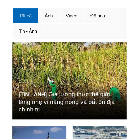
Tất cả
Ảnh
Video
Đồ họa
Tin - Ảnh
Giá lương thực thế giới
[TIN - ẢNH]
tăng nhẹ vì nắng nóng và bất ổn địa
chính trị