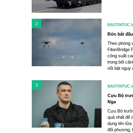
2
BAOTINTUC.
Đức bắt đầu
Theo phóng v
FiberBridge 
công suất ca
trong bối cản
nổi bật nguy 
3
BAOTINTUC.
Cựu Bộ trưở
Nga
Cựu Bộ trưở
quả nhất để 
dụng tên lửa
đối phương, t