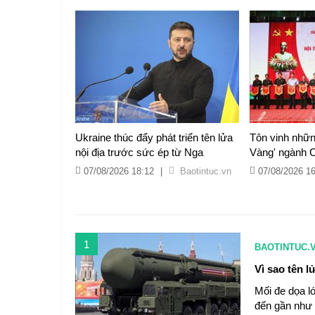
Ukraine thúc đẩy phát triển tên lửa
Tôn vinh nhữn
nội địa trước sức ép từ Nga
Vàng' ngành C
07/08/2026 18:12
|
Baotintuc.vn
07/08/2026 1
1
BAOTINTUC.
Vì sao tên l
Mối đe dọa l
đến gần như 