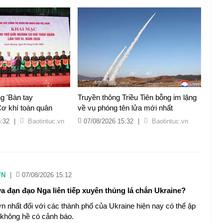
g 'Bàn tay
Truyền thông Triều Tiên bỗng im lặng
ơ khí toàn quân
về vụ phóng tên lửa mới nhất
6:32
|
Baotintuc.vn
07/08/2026 15:32
|
Baotintuc.vn
VN
|
07/08/2026 15:12
ửa đạn đạo Nga liên tiếp xuyên thủng lá chắn Ukraine?
ớn nhất đối với các thành phố của Ukraine hiện nay có thể ập
không hề có cảnh báo.