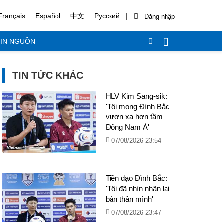
|
Français
Español
中文
Русский
IN NGUỒN
TIN TỨC KHÁC
HLV Kim Sang-sik:
'Tôi mong Đình Bắc
vươn xa hơn tầm
Đông Nam Á'
07/08/2026 23:54
Tiền đạo Đình Bắc:
'Tôi đã nhìn nhận lại
bản thân mình'
07/08/2026 23:47