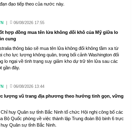
 đạn đạo tiếp theo của nước này.
VN
|
06/08/2026 17:55
hốt hợp đồng mua tên lửa không đối khô của Mỹ giữa lo
ồn cung
stralia thông báo sẽ mua tên lửa không đối không tầm xa từ
bị cho lực lượng không quân, trong bối cảnh Washington đối
 lo ngại về tình trạng suy giảm kho dự trữ tên lửa sau các
t gần đây.
VN
|
06/08/2026 13:44
c lượng vũ trang địa phương theo hướng tinh gọn, vững
 Chỉ huy Quân sự tỉnh Bắc Ninh tổ chức Hội nghị công bố các
ủa Bộ Quốc phòng về việc thành lập Trung đoàn Bộ binh 6 trực
 huy Quân sự tỉnh Bắc Ninh.