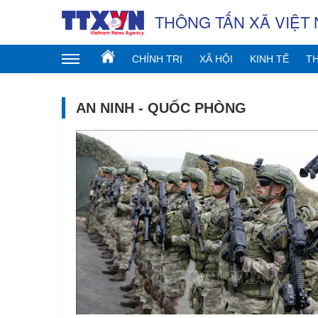
THÔNG TẤN XÃ VIỆT
CHÍNH TRỊ
XÃ HỘI
KINH TẾ
TH
AN NINH - QUỐC PHÒNG