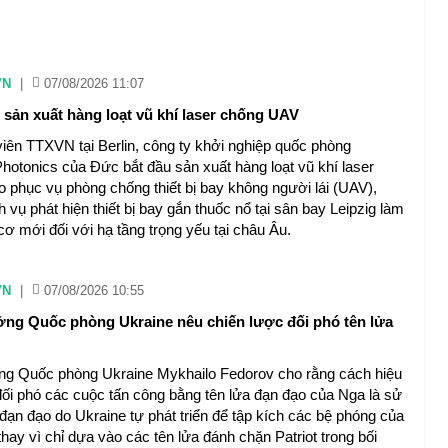
VN
|
07/08/2026 11:07
 sản xuất hàng loạt vũ khí laser chống UAV
iên TTXVN tại Berlin, công ty khởi nghiệp quốc phòng
Photonics của Đức bắt đầu sản xuất hàng loạt vũ khí laser
o phục vụ phòng chống thiết bị bay không người lái (UAV),
h vụ phát hiện thiết bị bay gắn thuốc nổ tại sân bay Leipzig làm
cơ mới đối với hạ tầng trọng yếu tại châu Âu.
VN
|
07/08/2026 10:55
ng Quốc phòng Ukraine nêu chiến lược đối phó tên lửa
ng Quốc phòng Ukraine Mykhailo Fedorov cho rằng cách hiệu
đối phó các cuộc tấn công bằng tên lửa đạn đạo của Nga là sử
 đạn đạo do Ukraine tự phát triển để tập kích các bệ phóng của
hay vì chỉ dựa vào các tên lửa đánh chặn Patriot trong bối