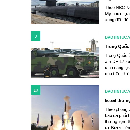
Theo NBC Ne
Mỹ nhiều lựa
xung đột, đồ
9
BAOTINTUC.
Trung Quốc 
Trung Quốc l
âm DF-17 xuấ
định năng lực
quả trên chi
10
BAOTINTUC.
Israel thử 
Theo phóng v
báo đã phối 
thử nghiệm t
ra. Bước tiế