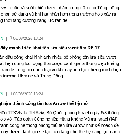
ws, cuộc rà soát chiến lược nhằm cung cấp cho Tổng thống
 chọn sử dụng vũ khí hạt nhân hơn trong trường hợp xảy ra
ng thời tăng cường năng lực răn đe.
VN
|
06/08/2026 18:24
đẩy mạnh triển khai tên lửa siêu vượt âm DF-17
ần đầu công khai hình ảnh nhiều bệ phóng tên lửa siêu vượt
t hiện cùng lúc, động thái được đánh giá là thông điệp khẳng
 răn đe trong bối cảnh loại vũ khí này liên tục chứng minh hiệu
ến trường Ukraine và Trung Đông.
VN
|
06/08/2026 18:24
nghiệm thành công tên lửa Arrow thế hệ mới
iên TTXVN tại Tel Aviv, Bộ Quốc phòng Israel ngày 6/8 thông
hợp với Tập đoàn Công nghiệp Hàng không Vũ trụ Israel (IAI)
hành công hệ thống phòng thủ tên lửa Arrow như kế hoạch đề
n này được đánh giá sẽ tạo nền tảng cho thế hệ năng lực đánh