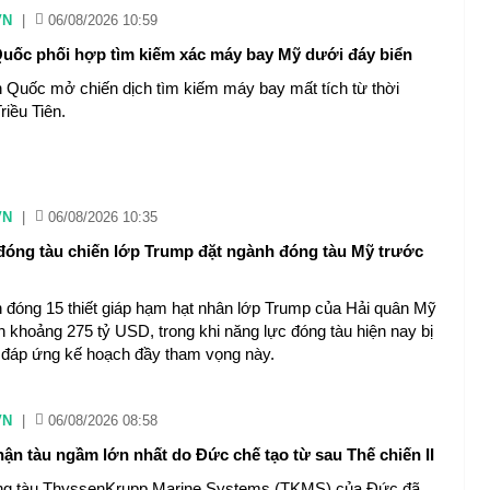
VN
|
06/08/2026 10:59
uốc phối hợp tìm kiếm xác máy bay Mỹ dưới đáy biển
Quốc mở chiến dịch tìm kiếm máy bay mất tích từ thời
riều Tiên.
VN
|
06/08/2026 10:35
óng tàu chiến lớp Trump đặt ngành đóng tàu Mỹ trước
 đóng 15 thiết giáp hạm hạt nhân lớp Trump của Hải quân Mỹ
ốn khoảng 275 tỷ USD, trong khi năng lực đóng tàu hiện nay bị
 đáp ứng kế hoạch đầy tham vọng này.
VN
|
06/08/2026 08:58
nhận tàu ngầm lớn nhất do Đức chế tạo từ sau Thế chiến II
ng tàu ThyssenKrupp Marine Systems (TKMS) của Đức đã