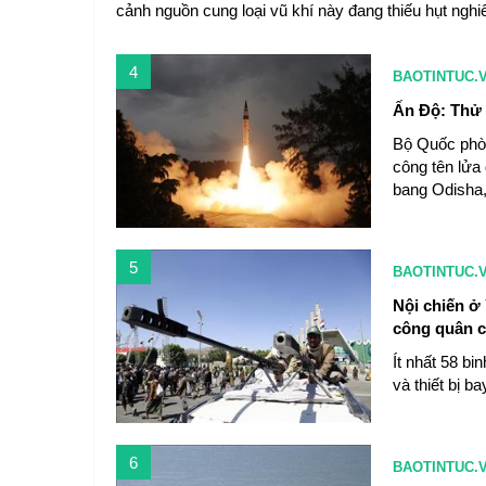
cảnh nguồn cung loại vũ khí này đang thiếu hụt nghi
4
BAOTINTUC.
Ấn Độ: Thử 
Bộ Quốc phòn
công tên lửa
bang Odish
5
BAOTINTUC.
Nội chiến ở
công quân c
Ít nhất 58 bi
và thiết bị b
6
BAOTINTUC.