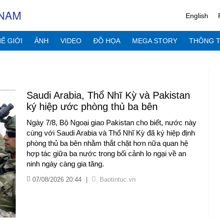
 NAM
English
Ế GIỚI
ẢNH
VIDEO
ĐỒ HỌA
MEGA STORY
THÔNG T
Saudi Arabia, Thổ Nhĩ Kỳ và Pakistan
ký hiệp ước phòng thủ ba bên
Ngày 7/8, Bộ Ngoại giao Pakistan cho biết, nước này
cùng với Saudi Arabia và Thổ Nhĩ Kỳ đã ký hiệp định
phòng thủ ba bên nhằm thắt chặt hơn nữa quan hệ
hợp tác giữa ba nước trong bối cảnh lo ngại về an
ninh ngày càng gia tăng.
07/08/2026 20:44
|
Baotintuc.vn