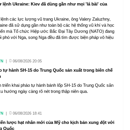
 lệnh Ukraine: Kiev đã dùng gần như mọi 'lá bài' của
lệnh các lực lượng vũ trang Ukraine, ông Valery Zaluzhny,
aine đã sử dụng gần như toàn bộ các hệ thống vũ khí và học
chiến mà Tổ chức Hiệp ước Bắc Đại Tây Dương (NATO) đang
i phó với Nga, song Nga đều đã tìm được biện pháp vô hiệu
VN
|
06/08/2026 20:05
o tự hành SH-15 do Trung Quốc sản xuất trong biên chế
n
n triển khai pháo tự hành bánh lốp SH-15 do Trung Quốc sản
xu hướng ngày càng rõ nét trong thập niên qua.
VN
|
06/08/2026 18:41
hiến lược hạt nhân mới của Mỹ cho kịch bản xung đột với
ng Quốc