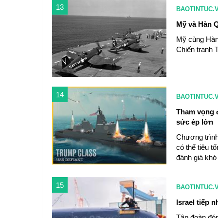
13
BAOTINTUC.
Mỹ và Hàn Q
Mỹ cùng Hàn 
Chiến tranh T
14
BAOTINTUC.
Tham vọng đ
sức ép lớn
Chương trình
có thể tiêu t
đánh giá khó
15
BAOTINTUC.
Israel tiếp 
Tập đoàn đó