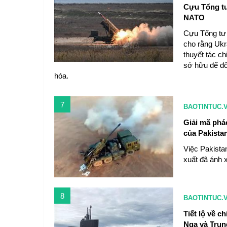
Cựu Tổng tư
NATO
Cựu Tổng tư 
cho rằng Ukr
thuyết tác 
sở hữu để đố
hóa.
7
BAOTINTUC.
Giải mã phá
của Pakista
Việc Pakista
xuất đã ánh 
8
BAOTINTUC.
Tiết lộ về c
Nga và Tru