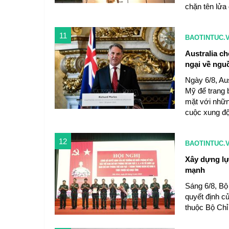
chặn tên lửa
11
BAOTINTUC.
Australia c
ngại về ngu
Ngày 6/8, Au
Mỹ để trang 
mặt với những
cuộc xung độ
12
BAOTINTUC.
Xây dựng lự
mạnh
Sáng 6/8, Bộ
quyết định c
thuộc Bộ Chỉ