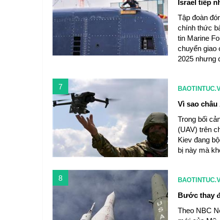
Israel tiếp 
Tập đoàn đó
chính thức b
tin Marine F
chuyển giao 
2025 nhưng đã
7
BAOTINTUC.
Vì sao châu
Trong bối cản
(UAV) trên c
Kiev đang bộc
bị này mà kh
8
BAOTINTUC.
Bước thay đ
Theo NBC Ne