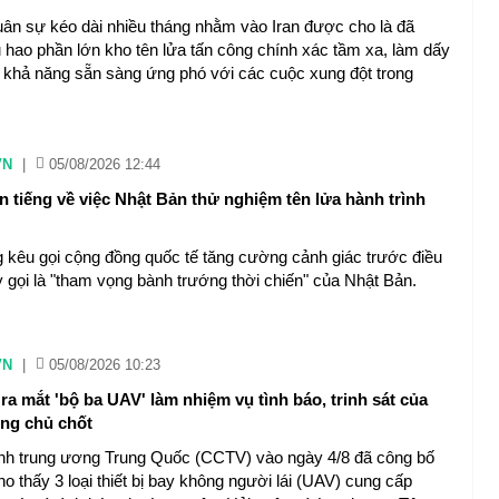
uân sự kéo dài nhiều tháng nhằm vào Iran được cho là đã
u hao phần lớn kho tên lửa tấn công chính xác tầm xa, làm dấy
về khả năng sẵn sàng ứng phó với các cuộc xung đột trong
VN
|
05/08/2026 12:44
ên tiếng về việc Nhật Bản thử nghiệm tên lửa hành trình
kêu gọi cộng đồng quốc tế tăng cường cảnh giác trước điều
gọi là "tham vọng bành trướng thời chiến" của Nhật Bản.
VN
|
05/08/2026 10:23
a mắt 'bộ ba UAV' làm nhiệm vụ tình báo, trinh sát của
ng chủ chốt
ình trung ương Trung Quốc (CCTV) vào ngày 4/8 đã công bố
o thấy 3 loại thiết bị bay không người lái (UAV) cung cấp