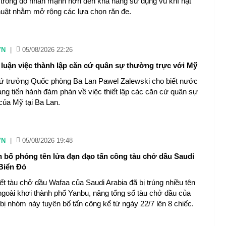
trong đó nhấn mạnh hơn đến khả năng sử dụng vũ khí hạt
huật nhằm mở rộng các lựa chọn răn đe.
VN
|
05/08/2026 22:26
 luận việc thành lập căn cứ quân sự thường trực với Mỹ
ứ trưởng Quốc phòng Ba Lan Pawel Zalewski cho biết nước
ng tiến hành đàm phán về việc thiết lập các căn cứ quân sự
của Mỹ tại Ba Lan.
VN
|
05/08/2026 19:48
n bố phóng tên lửa đạn đạo tấn công tàu chở dầu Saudi
 Biển Đỏ
ết tàu chở dầu Wafaa của Saudi Arabia đã bị trúng nhiều tên
ngoài khơi thành phố Yanbu, nâng tổng số tàu chở dầu của
 bị nhóm này tuyên bố tấn công kể từ ngày 22/7 lên 8 chiếc.