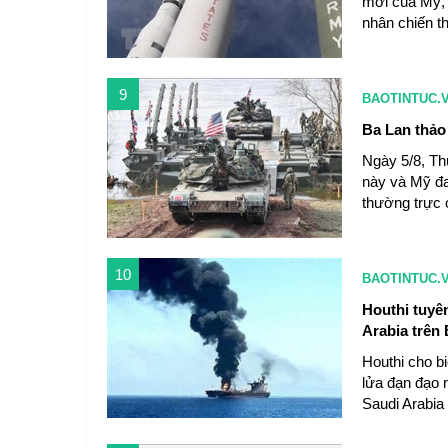
mới của Mỹ, 
nhân chiến t
9
BAOTINTUC.
Ba Lan thảo
Ngày 5/8, Th
này và Mỹ đa
thường trực 
10
BAOTINTUC.
Houthi tuyê
Arabia trên
Houthi cho bi
lửa đạn đạo 
Saudi Arabia