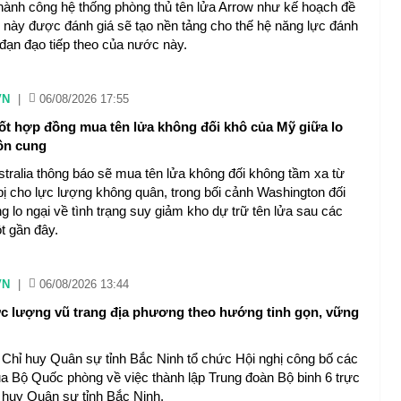
hành công hệ thống phòng thủ tên lửa Arrow như kế hoạch đề
n này được đánh giá sẽ tạo nền tảng cho thế hệ năng lực đánh
 đạn đạo tiếp theo của nước này.
VN
|
06/08/2026 17:55
hốt hợp đồng mua tên lửa không đối khô của Mỹ giữa lo
ồn cung
stralia thông báo sẽ mua tên lửa không đối không tầm xa từ
bị cho lực lượng không quân, trong bối cảnh Washington đối
 lo ngại về tình trạng suy giảm kho dự trữ tên lửa sau các
t gần đây.
VN
|
06/08/2026 13:44
c lượng vũ trang địa phương theo hướng tinh gọn, vững
 Chỉ huy Quân sự tỉnh Bắc Ninh tổ chức Hội nghị công bố các
ủa Bộ Quốc phòng về việc thành lập Trung đoàn Bộ binh 6 trực
 huy Quân sự tỉnh Bắc Ninh.