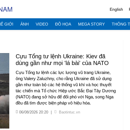
 NAM
English
Ế GIỚI
ẢNH
VIDEO
ĐỒ HỌA
MEGA STORY
THÔNG T
Cựu Tổng tư lệnh Ukraine: Kiev đã
dùng gần như mọi 'lá bài' của NATO
Cựu Tổng tư lệnh các lực lượng vũ trang Ukraine,
ông Valery Zaluzhny, cho rằng Ukraine đã sử dụng
gần như toàn bộ các hệ thống vũ khí và học thuyết
tác chiến mà Tổ chức Hiệp ước Bắc Đại Tây Dương
(NATO) đang sở hữu để đối phó với Nga, song Nga
đều đã tìm được biện pháp vô hiệu hóa.
06/08/2026 20:20
|
Baotintuc.vn