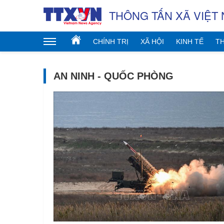
THÔNG TẤN XÃ VIỆT
CHÍNH TRỊ
XÃ HỘI
KINH TẾ
TH
AN NINH - QUỐC PHÒNG