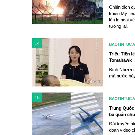
Chiến dịch q
khiến Mỹ tiê
lên lo ngại 
tương lai.
14
BAOTINTUC.
Triều Tiên l
Tomahawk
Bình Nhưỡng 
mà nước này 
15
BAOTINTUC.
Trung Quốc r
ba quân chủ
Đài truyền h
đoạn video ch