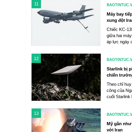
11
BAOTINTUC.
Máy bay tiế
xung đột Ira
Chiếc KC-135
giữa hai máy 
áp lực ngày c
12
BAOTINTUC.
Starlink bị 
chiến trườn
Theo chỉ huy 
công của Nga,
cuối Starlink
13
BAOTINTUC.
Mỹ gần như 
với Iran