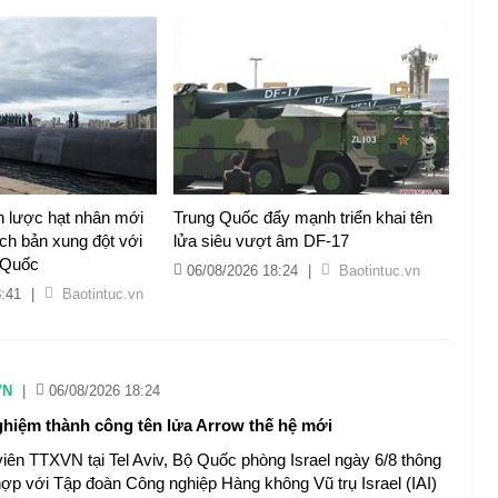
ến lược hạt nhân mới
Trung Quốc đẩy mạnh triển khai tên
ch bản xung đột với
lửa siêu vượt âm DF-17
 Quốc
06/08/2026 18:24
|
Baotintuc.vn
8:41
|
Baotintuc.vn
VN
|
06/08/2026 18:24
nghiệm thành công tên lửa Arrow thế hệ mới
iên TTXVN tại Tel Aviv, Bộ Quốc phòng Israel ngày 6/8 thông
hợp với Tập đoàn Công nghiệp Hàng không Vũ trụ Israel (IAI)