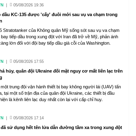
VN
|
05/08/2026 19:36
p dầu KC-135 được 'cấy' đuôi mới sau vụ va chạm trong
n
 Stratotanker của Không quân Mỹ sống sót sau vụ va chạm
bay tiếp dầu trong xung đột với Iran đã trở về Mỹ, phản ánh
àng lớn đối với đội bay tiếp dầu già cỗi của Washington.
VN
|
05/08/2026 17:55
phá hủy, quân đội Ukraine đối mặt nguy cơ mất liên lạc trên
g
một trung đội vận hành thiết bị bay không người lái (UAV) tấn
 tại một số trận địa của quân đội Ukraine, các thiết bị đầu
 hiện là kênh liên lạc duy nhất còn lại với cấp chỉ huy.
VN
|
05/08/2026 17:14
đã sử dụng hết tên lửa dẫn đường tầm xa trong xung đột