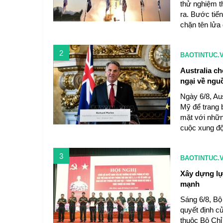
thử nghiệm t
ra. Bước tiế
chặn tên lửa
2
BAOTINTUC.
Australia c
ngại về ngu
Ngày 6/8, Au
Mỹ để trang 
mặt với những
cuộc xung độ
3
BAOTINTUC.
Xây dựng lự
mạnh
Sáng 6/8, Bộ
quyết định c
thuộc Bộ Chỉ