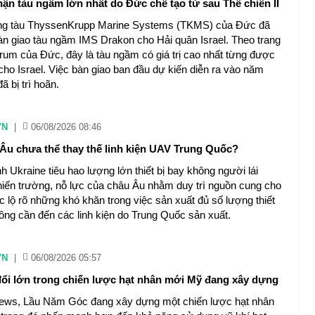
nhận tàu ngầm lớn nhất do Đức chế tạo từ sau Thế chiến II
ng tàu ThyssenKrupp Marine Systems (TKMS) của Đức đã
àn giao tàu ngầm IMS Drakon cho Hải quân Israel. Theo trang
orum của Đức, đây là tàu ngầm có giá trị cao nhất từng được
cho Israel. Việc bàn giao ban đầu dự kiến diễn ra vào năm
 bị trì hoãn.
VN
|
06/08/2026 08:46
 Âu chưa thể thay thế linh kiện UAV Trung Quốc?
h Ukraine tiêu hao lượng lớn thiết bị bay không người lái
hiến trường, nỗ lực của châu Âu nhằm duy trì nguồn cung cho
 lộ rõ ​​những khó khăn trong việc sản xuất đủ số lượng thiết
ông cần đến các linh kiện do Trung Quốc sản xuất.
VN
|
06/08/2026 05:57
ổi lớn trong chiến lược hạt nhân mới Mỹ đang xây dựng
ws, Lầu Năm Góc đang xây dựng một chiến lược hạt nhân