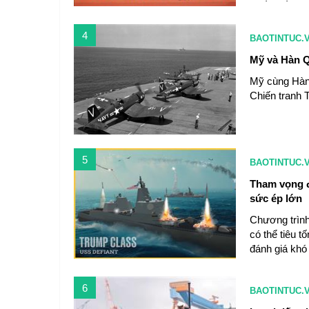
4
BAOTINTUC.
Mỹ và Hàn Q
Mỹ cùng Hàn 
Chiến tranh T
5
BAOTINTUC.
Tham vọng đ
sức ép lớn
Chương trình
có thể tiêu t
đánh giá khó
6
BAOTINTUC.