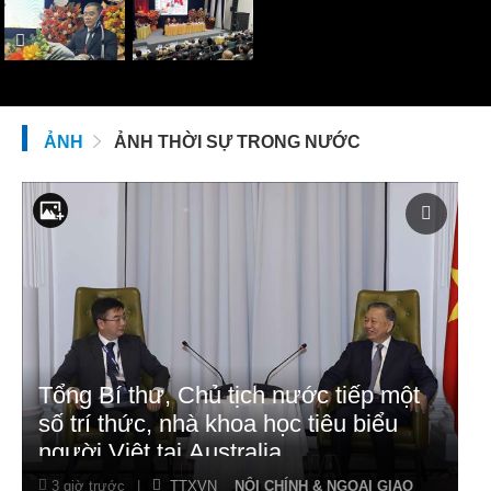
ẢNH
ẢNH THỜI SỰ TRONG NƯỚC
Tổng Bí thư, Chủ tịch nước tiếp một
số trí thức, nhà khoa học tiêu biểu
người Việt tại Australia
3 giờ trước
|
TTXVN
NỘI CHÍNH & NGOẠI GIAO