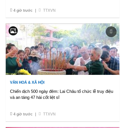
4 giờ trước
|
TTXVN
VĂN HOÁ & XÃ HỘI
Chiến dịch 500 ngày đêm: Lai Châu tổ chức lễ truy điệu
và an táng 47 hài cốt liệt sĩ
4 giờ trước
|
TTXVN