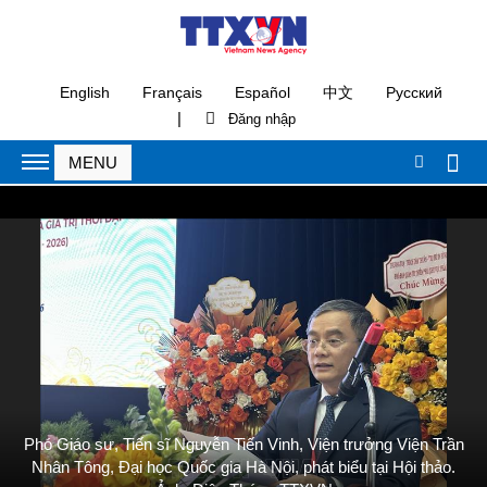
English
Français
Español
中文
Русский
|
Phó Giáo sư, Tiến sĩ Nguyễn Tiến Vinh, Viện trưởng Viện Trần
Nhân Tông, Đại học Quốc gia Hà Nội, phát biểu tại Hội thảo.