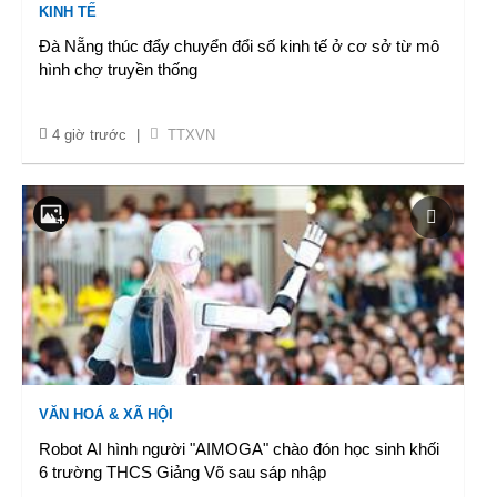
KINH TẾ
Đà Nẵng thúc đẩy chuyển đổi số kinh tế ở cơ sở từ mô
hình chợ truyền thống
4 giờ trước
|
TTXVN
VĂN HOÁ & XÃ HỘI
Robot AI hình người "AIMOGA" chào đón học sinh khối
6 trường THCS Giảng Võ sau sáp nhập