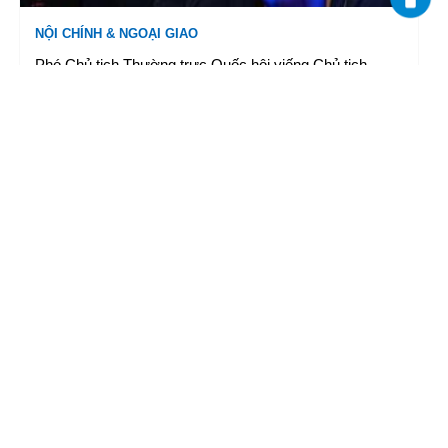
NỘI CHÍNH & NGOẠI GIAO
Phó Chủ tịch Thường trực Quốc hội viếng Chủ tịch
Quốc hội Lào Xaysomphone Phomvihane
7 giờ trước
|
TTXVN
NỘI CHÍNH & NGOẠI GIAO
Phát hiện một số di vật trong mộ liệt sĩ tại Nghĩa trang