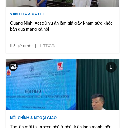
VĂN HOÁ & XÃ HỘI
Quảng Ninh: Xét xử vụ án làm giả giấy khám sức khỏe
bán qua mạng xã hội
3 giờ trước
|
TTXVN
NỘI CHÍNH & NGOẠI GIAO
Tạo lập một thị trường nhà ở phát triển lành mạnh, bền