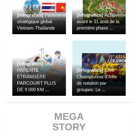
[Infografics]
Partenariat
[Infografics]
Achèvement
stratégique global
avant le 31 août de la
Vietnam-Thaïlande
première phase
...
[Infografics]
UNE
PATIENTE
[Infografics]
12es
ÉTRANGÈRE
Championnat d’Asie
PARCOURT PLUS
de natation par
DE 9 000 KM
...
groupes: Le
...
MEGA
STORY