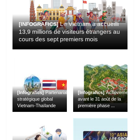
Le Vietnam a accueilli
[INFOGRAFICS]
13,9 millions de visiteurs étrangers au
cours des sept premiers mois
[Infografics]
Partenariat
[Infografics]
Achèvement
stratégique global
avant le 31 août de la
Vietnam-Thaïlande
première phase
...