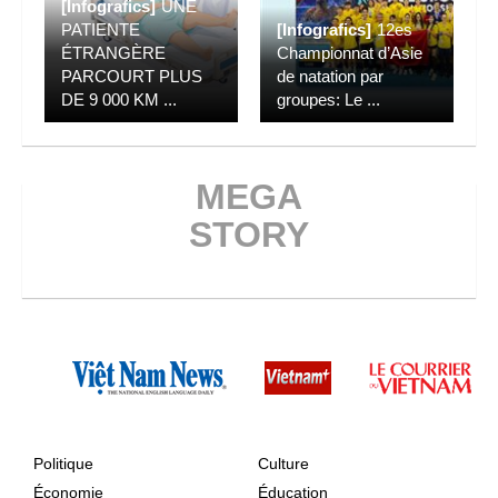
[Infografics]
UNE
PATIENTE
[Infografics]
12es
ÉTRANGÈRE
Championnat d’Asie
PARCOURT PLUS
de natation par
DE 9 000 KM
...
groupes: Le
...
MEGA
STORY
Politique
Culture
Économie
Éducation