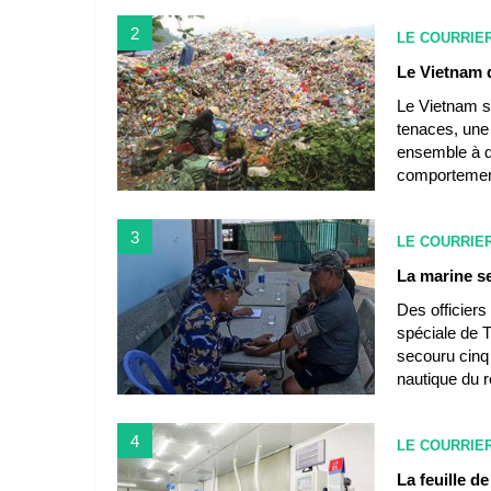
2
LE COURRIE
Le Vietnam d
Le Vietnam s
tenaces, une
ensemble à d
comportement
3
LE COURRIE
La marine s
Des officiers
spéciale de 
secouru cinq 
nautique du 
4
LE COURRIE
La feuille d