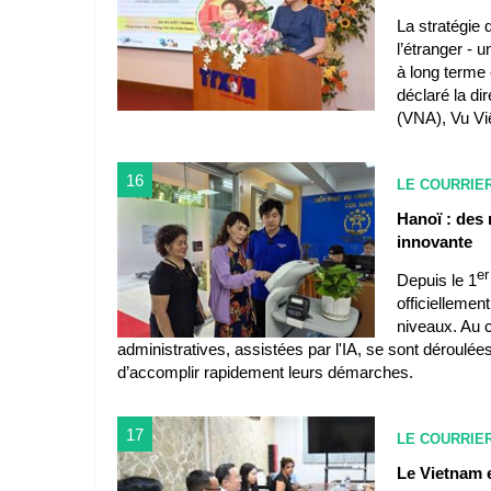
La stratégie
l’étranger - 
à long terme
déclaré la di
(VNA), Vu Vi
16
LE COURRIE
Hanoï : des 
innovante
e
Depuis le 1
officiellemen
niveaux. Au c
administratives, assistées par l'IA, se sont déroulée
d’accomplir rapidement leurs démarches.
17
LE COURRIE
Le Vietnam 