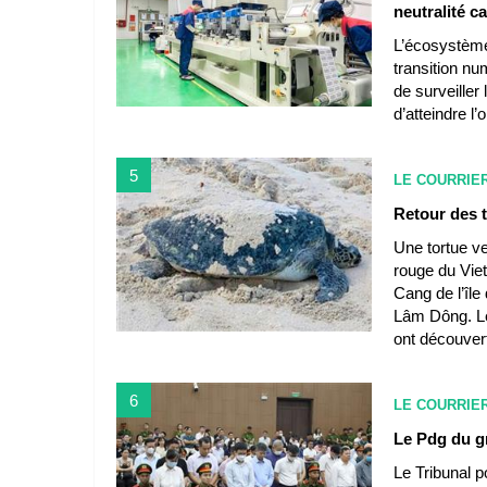
neutralité c
L’écosystème 3
transition n
de surveiller
d’atteindre l’
5
LE COURRIE
Retour des t
Une tortue ve
rouge du Vie
Cang de l’îl
Lâm Dông. Le
ont découver
6
LE COURRIE
Le Pdg du g
Le Tribunal p