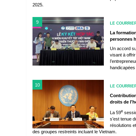
2025.
9
LE COURRIE
La formatio
personnes 
Un accord su
visant à off
l’entrepreneu
handicapées d
10
LE COURRIE
Contributio
droits de l
e
La 59
sessio
s’est tenue du
résolutions e
des groupes restreints incluant le Vietnam.