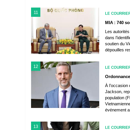
11
LE COURRIE
MIA : 740 so
Les autorité
dans l’identi
soutien du Vi
dépouilles re
12
LE COURRIE
Ordonnance 
À l’occasion 
Jackson, rep
population (
Vietnamienne
événement ain
13
LE COURRIE