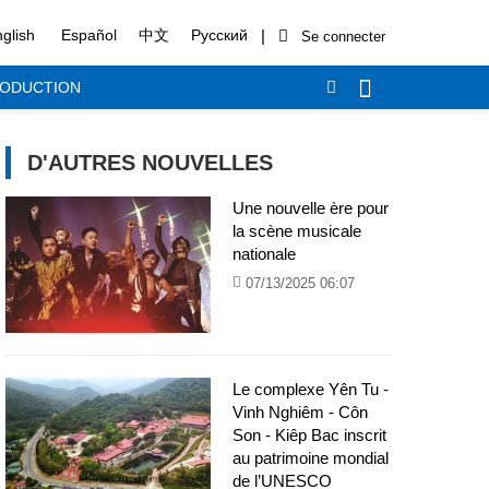
|
glish
Español
中文
Русский
RODUCTION
D'AUTRES NOUVELLES
Une nouvelle ère pour
la scène musicale
nationale
07/13/2025 06:07
Le complexe Yên Tu -
Vinh Nghiêm - Côn
Son - Kiêp Bac inscrit
au patrimoine mondial
de l’UNESCO