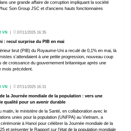
ns une grande affaire de corruption impliquant la société
Phuc Son Group JSC et d’anciens hauts fonctionnaires
R VN
|
07/11/2025 16:35
 : recul surprise du PIB en mai
térieur brut (PIB) du Royaume-Uni a reculé de 0,1% en mai, là
mistes s'attendaient à une petite progression, nouveau coup
s de croissance du gouvernement britannique après une
e mois précédent.
R VN
|
07/11/2025 16:31
de la Journée mondiale de la population : vers une
e qualité pour un avenir durable
au matin, le ministère de la Santé, en collaboration avec le
tions unies pour la population (UNFPA) au Vietnam, a
 cérémonie à Hanoï pour célébrer la Journée mondiale de la
25 et présenter le Rapport sur l’état de la population mondiale