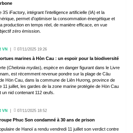
arbone
S iFactory, intégrant l’intelligence artificielle (IA) et la
umérique, permet d’optimiser la consommation énergétique et
 la production en temps réel, de manière efficace, en vue
objectif zéro émission.
R VN
|
07/11/2025 19:26
ortues marines à Hòn Cau : un espoir pour la biodiversité
rte (
Chelonia mydas
), espèce en danger figurant dans le Livre
tnam, est récemment revenue pondre sur la plage de Câu
e de Hòn Cau, dans la commune de Liên Hương, province de
 11 juillet, les gardes de la zone marine protégée de Hòn Cau
t un nid contenant 112 œufs.
R VN
|
07/11/2025 18:52
roupe Phuc Son condamné à 30 ans de prison
opulaire de Hanoï a rendu vendredi 11 juillet son verdict contre