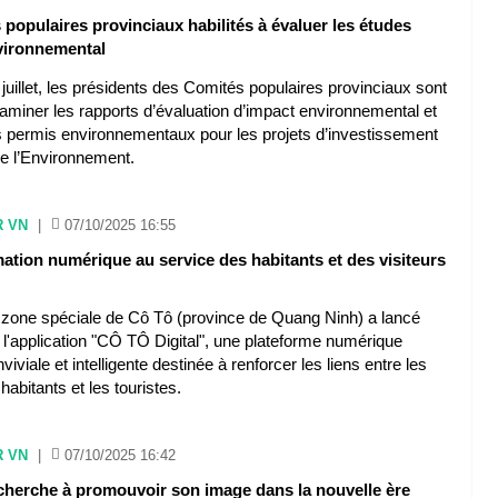
populaires provinciaux habilités à évaluer les études
vironnemental
juillet, les présidents des Comités populaires provinciaux sont
xaminer les rapports d’évaluation d’impact environnemental et
es permis environnementaux pour les projets d’investissement
de l’Environnement.
R VN
|
07/10/2025 16:55
ation numérique au service des habitants et des visiteurs
 la zone spéciale de Cô Tô (province de Quang Ninh) a lancé
t l'application "CÔ TÔ Digital", une plateforme numérique
iviale et intelligente destinée à renforcer les liens entre les
 habitants et les touristes.
R VN
|
07/10/2025 16:42
cherche à promouvoir son image dans la nouvelle ère