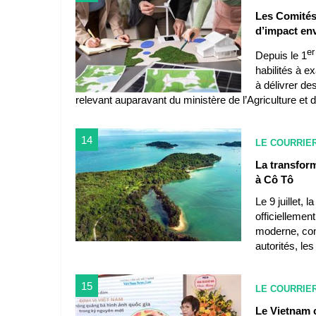
Les Comités 
d’impact en
er
Depuis le 1
habilités à e
à délivrer d
relevant auparavant du ministère de l’Agriculture et 
14
LE COURRIE
La transform
à Cô Tô
Le 9 juillet,
officiellemen
moderne, conv
autorités, les
15
LE COURRIE
Le Vietnam 