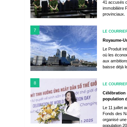
41 accusés da
immobilière 
provinciaux.
7
LE COURRIE
Royaume-Uni
Le Produit in
où les écono
aux ambition
baisse déjà l
8
LE COURRIE
Célébration 
population d
Le 11 juillet 
Fonds des Na
organisé une
population 20