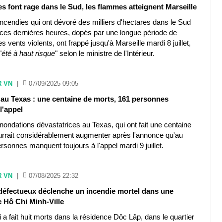
s font rage dans le Sud, les flammes atteignent Marseille
incendies qui ont dévoré des milliers d'hectares dans le Sud
 ces dernières heures, dopés par une longue période de
s vents violents, ont frappé jusqu'à Marseille mardi 8 juillet,
"
été à haut risque
" selon le ministre de l'Intérieur.
R VN
|
07/09/2025 09:05
 au Texas : une centaine de morts, 161 personnes
l'appel
inondations dévastatrices au Texas, qui ont fait une centaine
urrait considérablement augmenter après l'annonce qu'au
sonnes manquent toujours à l'appel mardi 9 juillet.
R VN
|
07/08/2025 22:32
défectueux déclenche un incendie mortel dans une
 Hô Chi Minh-Ville
i a fait huit morts dans la résidence Dôc Lâp, dans le quartier