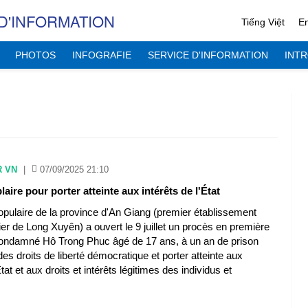
D'INFORMATION
Tiếng Việt
En
PHOTOS
INFOGRAFIE
SERVICE D'INFORMATION
INT
R VN
|
07/09/2025 21:10
aire pour porter atteinte aux intérêts de l'État
opulaire de la province d'An Giang (premier établissement
ier de Long Xuyên) a ouvert le 9 juillet un procès en première
condamné Hô Trong Phuc âgé de 17 ans, à un an de prison
es droits de liberté démocratique et porter atteinte aux
État et aux droits et intérêts légitimes des individus et