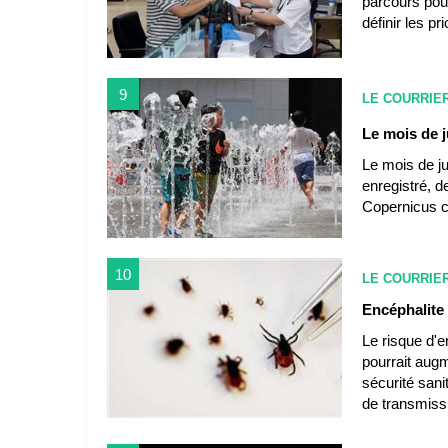
parcours pour
définir les pr
9
LE COURRIE
Le mois de j
Le mois de ju
enregistré, d
Copernicus c
10
LE COURRIE
Encéphalite 
Le risque d'e
pourrait augm
sécurité sani
de transmiss