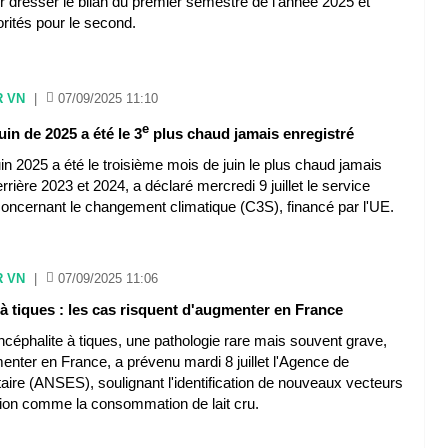
 dresser le bilan du premier semestre de l’année 2025 et
iorités pour le second.
R VN
|
07/09/2025 11:10
e
uin de 2025 a été le 3
plus chaud jamais enregistré
in 2025 a été le troisième mois de juin le plus chaud jamais
errière 2023 et 2024, a déclaré mercredi 9 juillet le service
oncernant le changement climatique (C3S), financé par l'UE.
R VN
|
07/09/2025 11:06
à tiques : les cas risquent d'augmenter en France
ncéphalite à tiques, une pathologie rare mais souvent grave,
enter en France, a prévenu mardi 8 juillet l'Agence de
taire (ANSES), soulignant l'identification de nouveaux vecteurs
ion comme la consommation de lait cru.