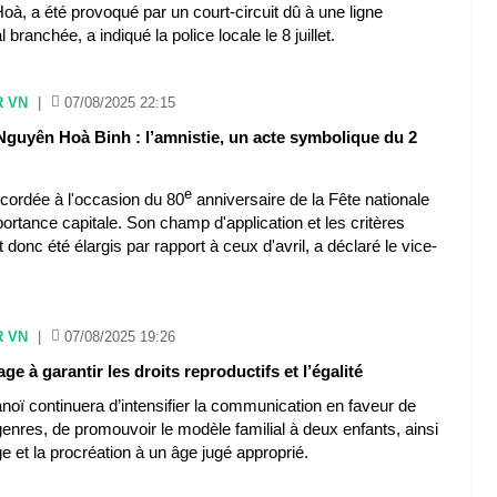
à, a été provoqué par un court-circuit dû à une ligne
 branchée, a indiqué la police locale le 8 juillet.
R VN
|
07/08/2025 22:15
Nguyên Hoà Binh : l’amnistie, un acte symbolique du 2
e
ccordée à l'occasion du 80
anniversaire de la Fête nationale
ortance capitale. Son champ d'application et les critères
ont donc été élargis par rapport à ceux d'avril, a déclaré le vice-
R VN
|
07/08/2025 19:26
ge à garantir les droits reproductifs et l’égalité
anoï continuera d’intensifier la communication en faveur de
 genres, de promouvoir le modèle familial à deux enfants, ainsi
e et la procréation à un âge jugé approprié.