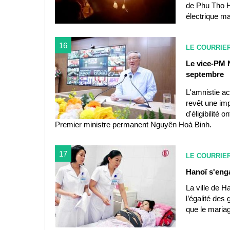
de Phu Tho Ho
électrique mal
16
LE COURRIE
Le vice-PM 
septembre
L'amnistie a
revêt une imp
d'éligibilité 
Premier ministre permanent Nguyên Hoà Binh.
17
LE COURRIE
Hanoï s'enga
La ville de H
l’égalité des
que le mariag