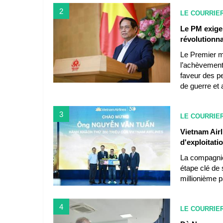
2
LE COURRIE
Le PM exige 
révolutionna
Le Premier m
l’achèvement 
faveur des p
de guerre et 
3
LE COURRIE
Vietnam Airl
d'exploitati
La compagnie 
étape clé de
millionième 
4
LE COURRIE