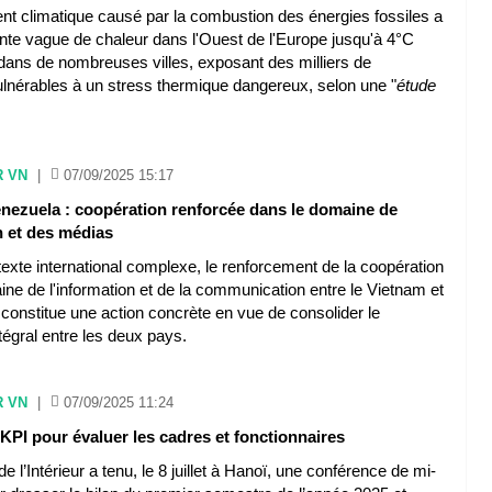
t climatique causé par la combustion des énergies fossiles a
nte vague de chaleur dans l'Ouest de l'Europe jusqu'à 4°C
dans de nombreuses villes, exposant des milliers de
lnérables à un stress thermique dangereux, selon une "
étude
R VN
|
07/09/2025 15:17
enezuela : coopération renforcée dans le domaine de
n et des médias
exte international complexe, le renforcement de la coopération
ne de l'information et de la communication entre le Vietnam et
constitue une action concrète en vue de consolider le
ntégral entre les deux pays.
R VN
|
07/09/2025 11:24
PI pour évaluer les cadres et fonctionnaires
e l’Intérieur a tenu, le 8 juillet à Hanoï, une conférence de mi-