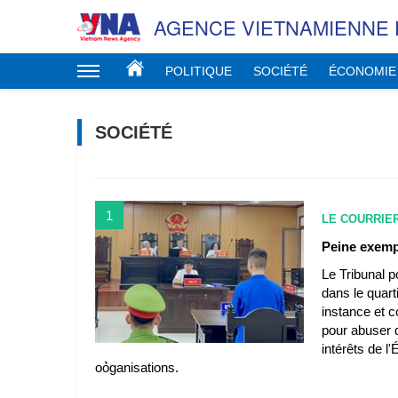
AGENCE VIETNAMIENNE 
POLITIQUE
SOCIÉTÉ
ÉCONOMIE
SOCIÉTÉ
1
LE COURRIE
Peine exempl
Le Tribunal p
dans le quart
instance et 
pour abuser d
intérêts de l'
oỏganisations.