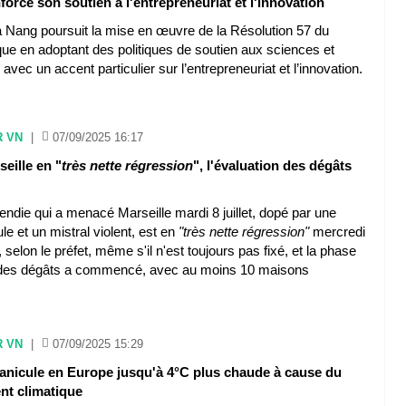
orce son soutien à l'entrepreneuriat et l'innovation
à Nang poursuit la mise en œuvre de la Résolution 57 du
que en adoptant des politiques de soutien aux sciences et
 avec un accent particulier sur l’entrepreneuriat et l’innovation.
R VN
|
07/09/2025 16:17
seille en "
très nette régression
", l'évaluation des dégâts
cendie qui a menacé Marseille mardi 8 juillet, dopé par une
le et un mistral violent, est en
"très nette régression"
mercredi
t, selon le préfet, même s'il n'est toujours pas fixé, et la phase
 des dégâts a commencé, avec au moins 10 maisons
R VN
|
07/09/2025 15:29
canicule en Europe jusqu'à 4°C plus chaude à cause du
nt climatique