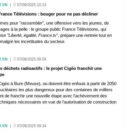
R VN
|
07/09/2025 10:14
rance Télévisions : bouger pour ne pas décliner
mes pour "
rassembler
", une offensive vers les jeunes, de
ges à la pelle : le groupe public France Télévisions, qui
vise
"Liberté, égalité, France.tv
", prépare une rentrée tout en
algré les incertitudes du secteur.
R VN
|
07/09/2025 09:59
 déchets radioactifs : le projet Cigéo franchit une
ape
Cigéo à Bure (Meuse), où doivent être enfouis à partir de 2050
ucléaires les plus dangereux pour des centaines de milliers
ent de franchir une nouvelle étape avec l'achèvement des
chniques nécessaires en vue de l'autorisation de construction
R VN
|
07/09/2025 09:34