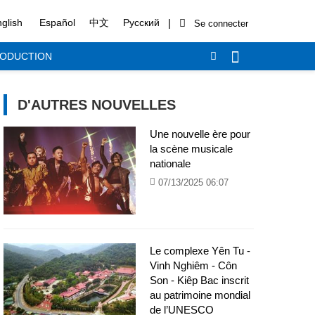
|
glish
Español
中文
Русский
RODUCTION
D'AUTRES NOUVELLES
Une nouvelle ère pour
la scène musicale
nationale
07/13/2025 06:07
Le complexe Yên Tu -
Vinh Nghiêm - Côn
Son - Kiêp Bac inscrit
au patrimoine mondial
de l’UNESCO