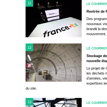
11
LE COURRIE
Rentrée de F
Des program
nouveaux visa
brandit la de
mouvement, m
12
LE COURRIE
Stockage des
nouvelle ét
Le projet de 
les déchets n
d'années, vi
expertises te
du site.
13
LE COURRIE