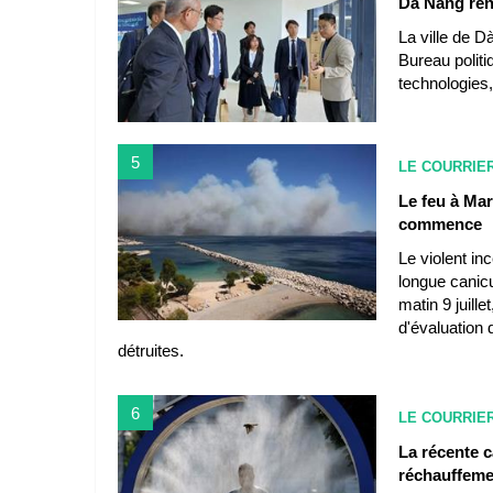
Dà Nang renf
La ville de D
Bureau politi
technologies,
5
LE COURRIE
Le feu à Mar
commence
Le violent in
longue canicu
matin 9 juille
d'évaluation
détruites.
6
LE COURRIE
La récente 
réchauffeme