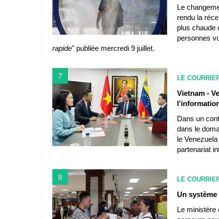
Le changemen
rendu la réce
plus chaude 
personnes vu
rapide
" publiée mercredi 9 juillet.
7
LE COURRIE
Vietnam - V
l’informatio
Dans un cont
dans le domai
le Venezuela 
partenariat i
8
LE COURRIE
Un système K
Le ministère d