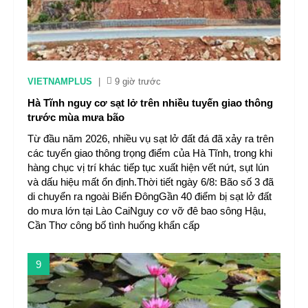
VIETNAMPLUS
|
9 giờ trước
Hà Tĩnh nguy cơ sạt lở trên nhiều tuyến giao thông
trước mùa mưa bão
Từ đầu năm 2026, nhiều vụ sạt lở đất đá đã xảy ra trên
các tuyến giao thông trọng điểm của Hà Tĩnh, trong khi
hàng chục vị trí khác tiếp tục xuất hiện vết nứt, sụt lún
và dấu hiệu mất ổn định.Thời tiết ngày 6/8: Bão số 3 đã
di chuyển ra ngoài Biển ĐôngGần 40 điểm bị sạt lở đất
do mưa lớn tại Lào CaiNguy cơ vỡ đê bao sông Hậu,
Cần Thơ công bố tình huống khẩn cấp
9