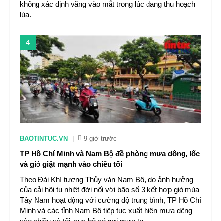
không xác định văng vào mắt trong lúc đang thu hoạch
lúa.
4
BAOTINTUC.VN
|
9 giờ trước
TP Hồ Chí Minh và Nam Bộ đề phòng mưa dông, lốc
và gió giật mạnh vào chiều tối
Theo Đài Khí tượng Thủy văn Nam Bộ, do ảnh hưởng
của dải hội tụ nhiệt đới nối với bão số 3 kết hợp gió mùa
Tây Nam hoạt động với cường độ trung bình, TP Hồ Chí
Minh và các tỉnh Nam Bộ tiếp tục xuất hiện mưa dông
vào chiều và tối, cục bộ có nơi mưa to.