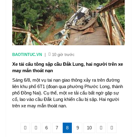
BAOTINTUC.VN
|
10 giờ trước
Xe tải cẩu tông sập cầu Đắk Lung, hai người trên xe
may mắn thoát nạn
Sáng 6/8, một vụ tai nạn giao thông xảy ra trên đường
liên khu phố 6T1 (đoạn qua phường Phước Long, thành
phố Đồng Nai). Cụ thể, một xe tải cẩu bất ngờ gặp sự
cố, lao vào cầu Đắk Lung khiến cầu bị sập. Hai người
trên xe may mắn thoát nạn.
6
7
8
9
10