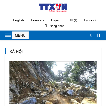
English
Français
Español
中文
Русский
|
XÃ HỘI