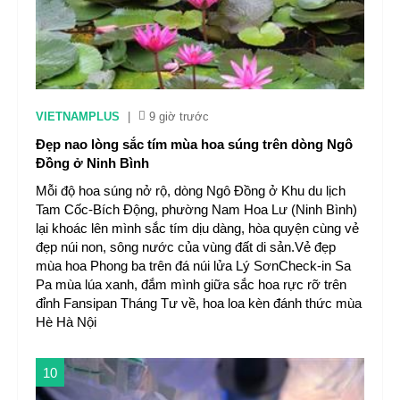
VIETNAMPLUS
|
9 giờ trước
Đẹp nao lòng sắc tím mùa hoa súng trên dòng Ngô
Đồng ở Ninh Bình
Mỗi độ hoa súng nở rộ, dòng Ngô Đồng ở Khu du lịch
Tam Cốc-Bích Động, phường Nam Hoa Lư (Ninh Bình)
lại khoác lên mình sắc tím dịu dàng, hòa quyện cùng vẻ
đẹp núi non, sông nước của vùng đất di sản.Vẻ đẹp
mùa hoa Phong ba trên đá núi lửa Lý SơnCheck-in Sa
Pa mùa lúa xanh, đắm mình giữa sắc hoa rực rỡ trên
đỉnh Fansipan Tháng Tư về, hoa loa kèn đánh thức mùa
Hè Hà Nội
10