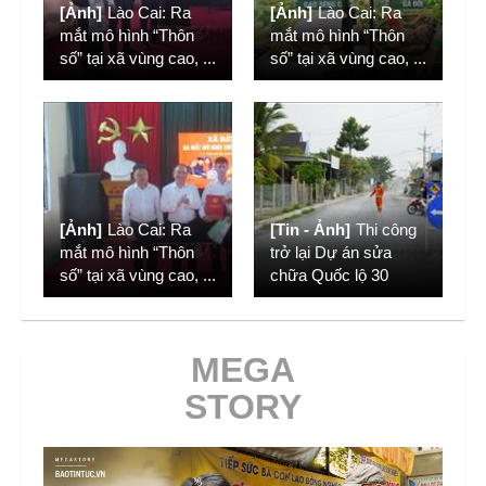
[Ảnh]
Lào Cai: Ra
[Ảnh]
Lào Cai: Ra
mắt mô hình “Thôn
mắt mô hình “Thôn
số” tại xã vùng cao,
...
số” tại xã vùng cao,
...
[Ảnh]
Lào Cai: Ra
[Tin - Ảnh]
Thi công
mắt mô hình “Thôn
trở lại Dự án sửa
số” tại xã vùng cao,
...
chữa Quốc lộ 30
MEGA
STORY