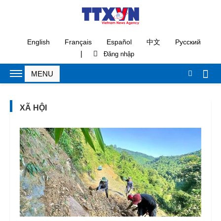
English
Français
Español
中文
Русский
|
XÃ HỘI