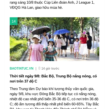
rạng sáng 10/8 thuộc Cúp Liên đoàn Anh, J League 1,
VĐQG Hà Lan, giao hữu mùa hè.
14
BAOTINTUC.VN
|
14 giờ trước
Thời tiết ngày 9/8: Bắc Bộ, Trung Bộ nắng nóng, có
nơi trên 37 độ C
Theo Trung tâm Dự báo khí tượng thủy văn quốc gia,
ngày 9/8, khu vực Đông Bắc Bộ tiếp tục có nắng nóng,
nhiệt độ cao nhất phổ biến 35-36 độ C, có nơi trên 36 độ
C; độ ẩm tương đối thấp nhất phổ biến 60-65%. Tây Bắc