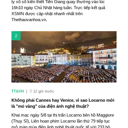
ty xổ số kiến thiết Tiền Giang quay thưởng vào lúc
16h10 ngày Chủ Nhật hàng tuần. Trực tiếp kết quả
XSMN được cập nhật nhanh nhất trên
Thethaovanhoa.vn.
2
TT&VH
|
12 giờ trước
Không phải Cannes hay Venice, vì sao Locarno mới
là "mỏ vàng" của điện ảnh nghệ thuật?
Khai mạc ngày 5/8 tại thị trấn Locarno bên hồ Maggiore
(Thụy Sĩ), Liên hoan phim Locarno lần thứ 79 tiếp tục
mở màn mùa điện ảnh nghệ thuật quốc tế với 233 bộ