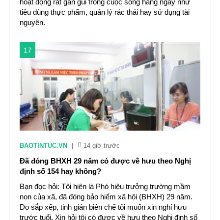
hoạt động rất gần gũi trong cuộc sống hằng ngày như
tiêu dùng thực phẩm, quản lý rác thải hay sử dụng tài
nguyên.
17
BAOTINTUC.VN
|
14 giờ trước
Đã đóng BHXH 29 năm có được về hưu theo Nghị
định số 154 hay không?
Bạn đọc hỏi: Tôi hiên là Phó hiệu trưởng trường mầm
non của xã, đã đóng bảo hiểm xã hội (BHXH) 29 năm.
Do sắp xếp, tinh giản biên chế tôi muốn xin nghỉ hưu
trước tuổi. Xin hỏi tôi có được về hưu theo Nghị định số