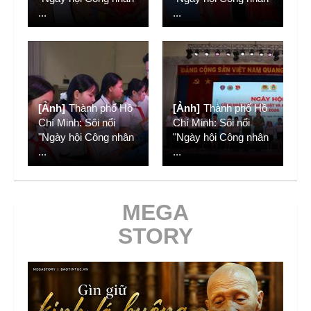
...
...
[Ảnh]
Thành phố Hồ
[Ảnh]
Thành phố Hồ
Chí Minh: Sôi nổi
Chí Minh: Sôi nổi
"Ngày hội Công nhân
"Ngày hội Công nhân
...
...
MEGA
STORY