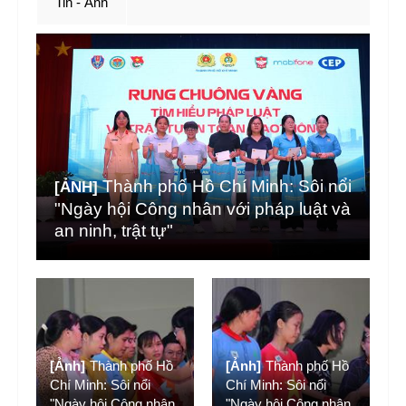
Tin - Ảnh
Thành phố Hồ Chí Minh: Sôi nổi
[ẢNH]
"Ngày hội Công nhân với pháp luật và
an ninh, trật tự"
[Ảnh]
Thành phố Hồ
[Ảnh]
Thành phố Hồ
Chí Minh: Sôi nổi
Chí Minh: Sôi nổi
"Ngày hội Công nhân
"Ngày hội Công nhân