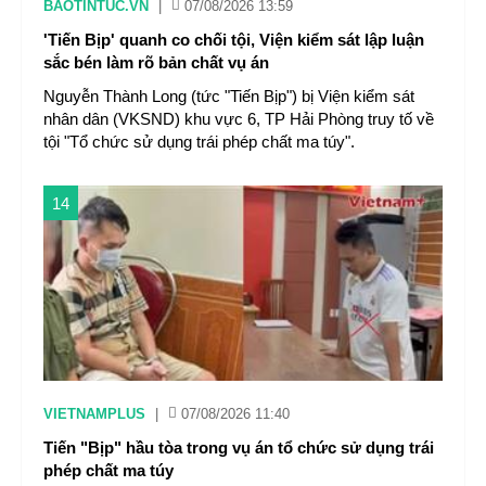
BAOTINTUC.VN
|
07/08/2026 13:59
'Tiến Bịp' quanh co chối tội, Viện kiểm sát lập luận
sắc bén làm rõ bản chất vụ án
Nguyễn Thành Long (tức "Tiến Bịp") bị Viện kiểm sát
nhân dân (VKSND) khu vực 6, TP Hải Phòng truy tố về
tội "Tổ chức sử dụng trái phép chất ma túy".
14
VIETNAMPLUS
|
07/08/2026 11:40
Tiến "Bịp" hầu tòa trong vụ án tổ chức sử dụng trái
phép chất ma túy