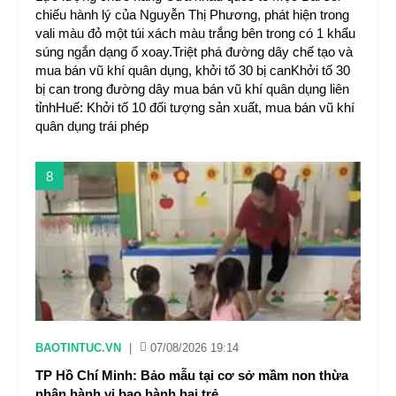
chiếu hành lý của Nguyễn Thị Phương, phát hiện trong
vali màu đỏ một túi xách màu trắng bên trong có 1 khẩu
súng ngắn dạng ổ xoay.Triệt phá đường dây chế tạo và
mua bán vũ khí quân dụng, khởi tố 30 bị canKhởi tố 30
bị can trong đường dây mua bán vũ khí quân dụng liên
tỉnhHuế: Khởi tố 10 đối tượng sản xuất, mua bán vũ khí
quân dụng trái phép
8
BAOTINTUC.VN
|
07/08/2026 19:14
TP Hồ Chí Minh: Bảo mẫu tại cơ sở mầm non thừa
nhận hành vi bạo hành hai trẻ