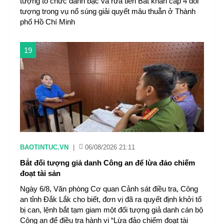
tượng tổ chức đánh bạc và rửa tiền Bắt khẩn cấp 4 đối
tượng trong vụ nổ súng giải quyết mâu thuẫn​ ở Thành
phố Hồ Chí Minh
19
BAOTINTUC.VN
|
06/08/2026 21:11
Bắt đối tượng giả danh Công an để lừa đảo chiếm
đoạt tài sản
Ngày 6/8, Văn phòng Cơ quan Cảnh sát điều tra, Công
an tỉnh Đắk Lắk cho biết, đơn vị đã ra quyết định khởi tố
bị can, lệnh bắt tạm giam một đối tượng giả danh cán bộ
Công an để điều tra hành vi “Lừa đảo chiếm đoạt tài