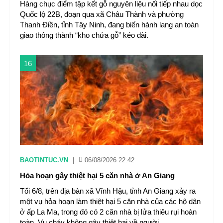
Hàng chục điểm tập kết gỗ nguyên liệu nối tiếp nhau dọc
Quốc lộ 22B, đoạn qua xã Châu Thành và phường
Thanh Điền, tỉnh Tây Ninh, đang biến hành lang an toàn
giao thông thành “kho chứa gỗ” kéo dài.
16
BAOTINTUC.VN
|
06/08/2026 22:42
Hỏa hoạn gây thiệt hại 5 căn nhà ở An Giang
Tối 6/8, trên địa bàn xã Vĩnh Hậu, tỉnh An Giang xảy ra
một vụ hỏa hoạn làm thiệt hại 5 căn nhà của các hộ dân
ở ấp La Ma, trong đó có 2 căn nhà bị lửa thiêu rụi hoàn
toàn. Vụ cháy không gây thiệt hại về người.