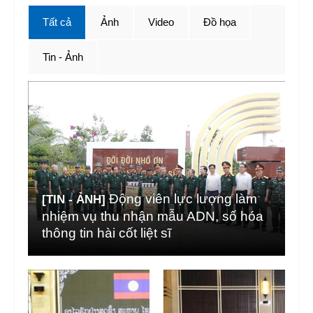
Tất cả
Ảnh
Video
Đồ họa
Tin - Ảnh
Động viên lực lượng làm
[TIN - ẢNH]
nhiệm vụ thu nhận mẫu ADN, số hóa
thông tin hài cốt liệt sĩ