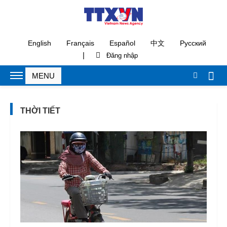
English
Français
Español
中文
Русский
|
THỜI TIẾT