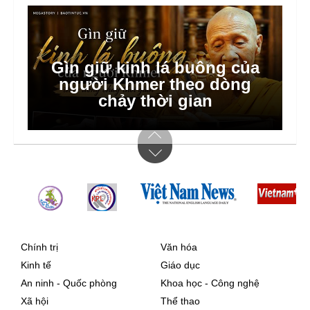
Gìn giữ kinh lá buông của
Hà Nội dồn lực triển khai xã,
người Khmer theo dòng
phường xã hội chủ nghĩa
chảy thời gian
Chính trị
Văn hóa
Kinh tế
Giáo dục
An ninh - Quốc phòng
Khoa học - Công nghệ
Xã hội
Thể thao