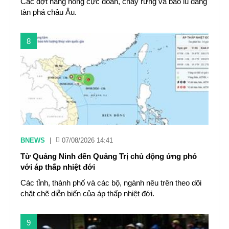
Các đợt nắng nóng cực đoan, cháy rừng và bão lũ đang
tàn phá châu Âu.
8
BNEWS
|
07/08/2026 14:41
Từ Quảng Ninh đến Quảng Trị chủ động ứng phó
với áp thấp nhiệt đới
Các tỉnh, thành phố và các bộ, ngành nêu trên theo dõi
chặt chẽ diễn biến của áp thấp nhiệt đới.
9