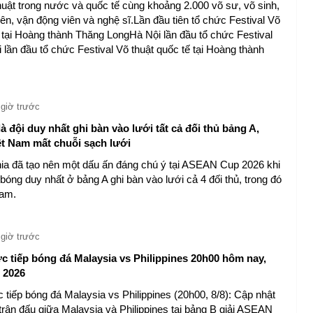
huật trong nước và quốc tế cùng khoảng 2.000 võ sư, võ sinh,
ên, vận động viên và nghệ sĩ.Lần đầu tiên tổ chức Festival Võ
ế tại Hoàng thành Thăng LongHà Nội lần đầu tổ chức Festival
lần đầu tổ chức Festival Võ thuật quốc tế tại Hoàng thành
 giờ trước
 đội duy nhất ghi bàn vào lưới tất cả đối thủ bảng A,
ệt Nam mất chuỗi sạch lưới
 đã tạo nên một dấu ấn đáng chú ý tại ASEAN Cup 2026 khi
 bóng duy nhất ở bảng A ghi bàn vào lưới cả 4 đối thủ, trong đó
Nam.
 giờ trước
ực tiếp bóng đá Malaysia vs Philippines 20h00 hôm nay,
 2026
 tiếp bóng đá Malaysia vs Philippines (20h00, 8/8): Cập nhật
p trận đấu giữa Malaysia và Philippines tại bảng B giải ASEAN