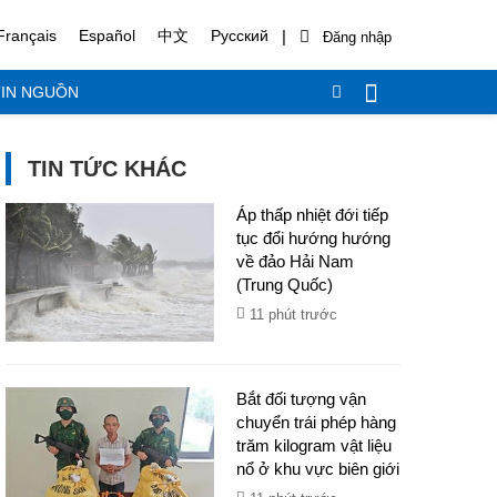
|
Français
Español
中文
Русский
IN NGUỒN
TIN TỨC KHÁC
Áp thấp nhiệt đới tiếp
tục đổi hướng hướng
về đảo Hải Nam
(Trung Quốc)
11 phút trước
Bắt đối tượng vận
chuyển trái phép hàng
trăm kilogram vật liệu
nổ ở khu vực biên giới