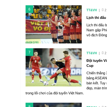
6
TT&VH
|
2
Lịch thi đấ
Lịch thi đấu
Nam gặp Phili
vô địch Đôn
7
TT&VH
|
2
Đội tuyển V
Cup
Chiến thắng 
bảng ASEAN C
bán kết. Tuy
đẹp, màn trìn
trong lối chơi của đội tuyển Việt Nam.
8