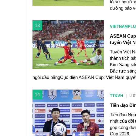
tỏ sự ngưỡng
đường bảo vệ
13
VIETNAMPLU
ASEAN Cup 2
tuyển Việt 
Tuyển Việt 
thành tích b
Kim Sang-si
Bắc rực sáng
ngôi đầu bảngCục diện ASEAN Cup: Việt Nam quyết gi
14
TT&VH
|
0
Tiền đạo Đìn
Tiền đạo Ngu
nhất của đội
góp công đưa
Cup 2026.