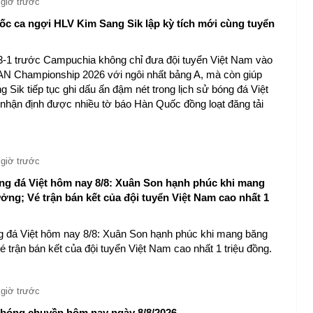
 giờ trước
c ca ngợi HLV Kim Sang Sik lập kỳ tích mới cùng tuyển
3-1 trước Campuchia không chỉ đưa đội tuyển Việt Nam vào
N Championship 2026 với ngôi nhất bảng A, mà còn giúp
 Sik tiếp tục ghi dấu ấn đậm nét trong lịch sử bóng đá Việt
nhận định được nhiều tờ báo Hàn Quốc đồng loạt đăng tải
 giờ trước
ng đá Việt hôm nay 8/8: Xuân Son hạnh phúc khi mang
ởng; Vé trận bán kết của đội tuyển Việt Nam cao nhất 1
g đá Việt hôm nay 8/8: Xuân Son hạnh phúc khi mang băng
é trận bán kết của đội tuyển Việt Nam cao nhất 1 triệu đồng.
 giờ trước
u bóng chuyền hôm nay ngày 8/8/2026