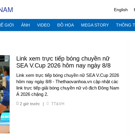
 NAM
English
Ế GIỚI
ẢNH
VIDEO
ĐỒ HỌA
MEGA STORY
THÔNG T
Link xem trực tiếp bóng chuyền nữ
SEA V.Cup 2026 hôm nay ngày 8/8
Link xem trực tiếp bóng chuyền nữ SEA V.Cup 2026
hôm nay ngày 8/8 - Thethaovanhoa.vn cập nhật các
link trực tiếp giải bóng chuyền nữ vô địch Đông Nam
Á 2026 chặng 2.
2 giờ trước
|
TT&VH