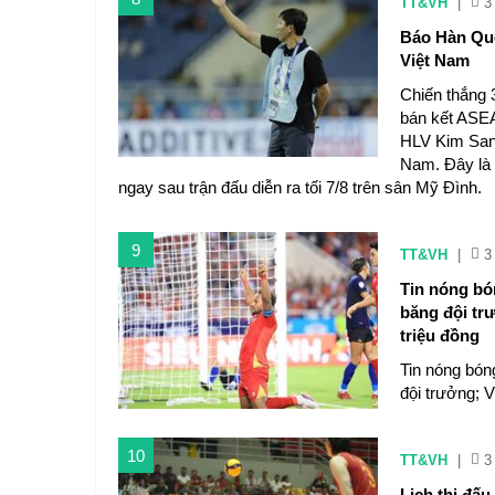
TT&VH
|
3
Báo Hàn Quố
Việt Nam
Chiến thắng 
bán kết ASEA
HLV Kim Sang
Nam. Đây là 
ngay sau trận đấu diễn ra tối 7/8 trên sân Mỹ Đình.
9
TT&VH
|
3
Tin nóng bó
băng đội trư
triệu đồng
Tin nóng bón
đội trưởng; V
10
TT&VH
|
3
Lịch thi đấ