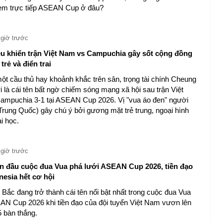
em trực tiếp ASEAN Cup ở đâu?
 giờ trước
iều khiển trận Việt Nam vs Campuchia gây sốt cộng đồng
trẻ và điển trai
ột cầu thủ hay khoảnh khắc trên sân, trọng tài chính Cheung
 là cái tên bất ngờ chiếm sóng mạng xã hội sau trận Việt
ampuchia 3-1 tại ASEAN Cup 2026. Vị "vua áo đen" người
rung Quốc) gây chú ý bởi gương mặt trẻ trung, ngoại hình
i học.
 giờ trước
n đầu cuộc đua Vua phá lưới ASEAN Cup 2026, tiền đạo
nesia hết cơ hội
Bắc đang trở thành cái tên nổi bật nhất trong cuộc đua Vua
AN Cup 2026 khi tiền đạo của đội tuyển Việt Nam vươn lên
5 bàn thắng.