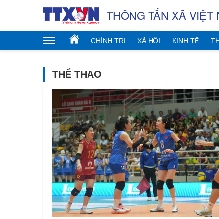
THÔNG TẤN XÃ VIỆT
CHÍNH TRỊ
XÃ HỘI
KINH TẾ
TH
THỂ THAO