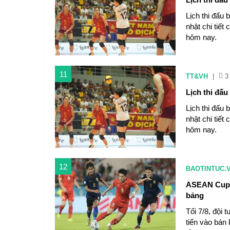
Lịch thi đấu
nhật chi tiết
hôm nay.
11
TT&VH
|
3
Lịch thi đấ
Lịch thi đấu
nhật chi tiết
hôm nay.
12
BAOTINTUC.
ASEAN Cup 2
bảng
Tối 7/8, đội
tiến vào bán