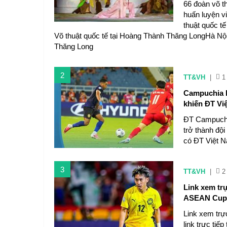
66 đoàn võ t
huấn luyện vi
thuật quốc t
Võ thuật quốc tế tại Hoàng Thành Thăng LongHà Nội 
Thăng Long
2
TT&VH
|
1
Campuchia là
khiến ĐT Vi
ĐT Campuchia
trở thành đội
có ĐT Việt 
3
TT&VH
|
2
Link xem tr
ASEAN Cup
Link xem trực
link trực tiế