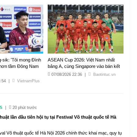
sik: 'Tôi mong Đình
ASEAN Cup 2026: Việt Nam nhất
 hơn tầm Đông Nam
bảng A, cùng Singapore vào bán kết
07/08/2026 22:36
|
Baotintuc.vn
3:54
|
VietnamPlus
S
|
20 phút trước
huật lần đầu tiên hội tụ tại Festival Võ thuật quốc tế Hà
ival Võ thuật quốc tế Hà Nội 2026 chính thức khai mạc, quy tụ