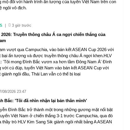
 mộ đối với hành trình ấn tượng của tuyển Việt Nam trên con
 ngôi vô địch.
S
|
3 giờ trước
026: Truyền thông châu Á ca ngợi chiến thắng của
Nam
Nam vượt qua Campuchia, vào bán kết ASEAN Cup 2026 với
ất bại ấn tượng và được truyền thông châu Á ngợi khen.HLV
k: 'Tôi mong Đình Bắc vươn xa hơn tầm Đông Nam Á' Đình
 với cú đúp, tuyển Việt Nam vào bán kết ASEAN Cup với
ành ngôi đầu, Thái Lan vẫn có thể bị loại
7/08/2026 23:47
h Bắc: 'Tôi đã nhìn nhận lại bản thân mình'
yễn Đình Bắc trở thành một trong những gương mặt nổi bật
 tuyển Việt Nam ở chiến thắng 3-1 trước Campuchia, qua đó
 thầy trò HLV Kim Sang Sik giành ngôi nhất bảng A ASEAN