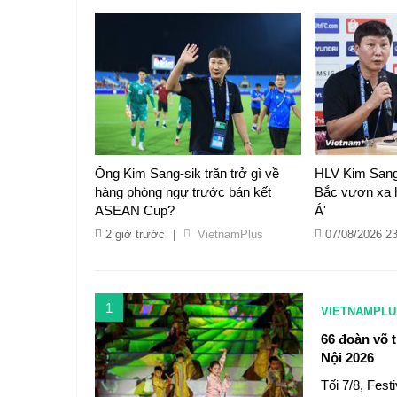
Ông Kim Sang-sik trăn trở gì về
HLV Kim Sang-
hàng phòng ngự trước bán kết
Bắc vươn xa
ASEAN Cup?
Á'
2 giờ trước
|
VietnamPlus
07/08/2026 2
1
VIETNAMPLU
66 đoàn võ t
Nội 2026
Tối 7/8, Fest