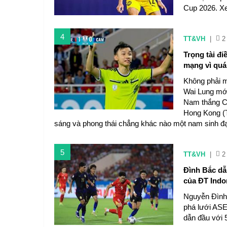
Cup 2026. X
4
TT&VH
|
2
Trọng tài đ
mạng vì quá 
Không phải m
Wai Lung mới
Nam thắng C
Hong Kong (T
sáng và phong thái chẳng khác nào một nam sinh đạ
5
TT&VH
|
2
Đình Bắc dẫ
của ĐT Indo
Nguyễn Đình 
phá lưới ASE
dẫn đầu với 