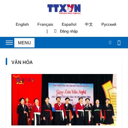
English
Français
Español
中文
Русский
|
VĂN HÓA