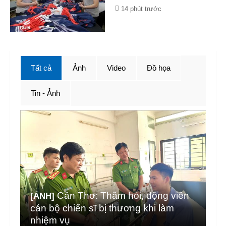
14 phút trước
Tất cả
Ảnh
Video
Đồ họa
Tin - Ảnh
Cần Thơ: Thăm hỏi, động viên
[ẢNH]
cán bộ chiến sĩ bị thương khi làm
nhiệm vụ