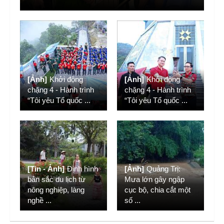
[Ảnh]
Khởi động
[Ảnh]
Khởi động
chặng 4 - Hành trình
chặng 4 - Hành trình
“Tôi yêu Tổ quốc
...
“Tôi yêu Tổ quốc
...
[Tin - Ảnh]
Định hình
[Ảnh]
Quảng Trị:
bản sắc du lịch từ
Mưa lớn gây ngập
nông nghiệp, làng
cục bộ, chia cắt một
nghề
...
số
...