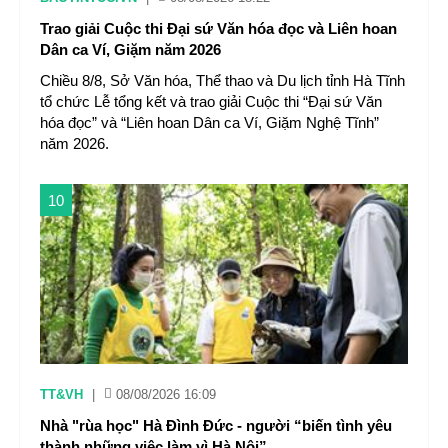
Trao giải Cuộc thi Đại sứ Văn hóa đọc và Liên hoan
Dân ca Ví, Giặm năm 2026
Chiều 8/8, Sở Văn hóa, Thể thao và Du lịch tỉnh Hà Tĩnh
tổ chức Lễ tổng kết và trao giải Cuộc thi “Đại sứ Văn
hóa đọc” và “Liên hoan Dân ca Ví, Giặm Nghệ Tĩnh”
năm 2026.
10
TT&VH
|
08/08/2026 16:09
Nhà "rùa học" Hà Đình Đức - người “biến tình yêu
thành những việc làm vì Hà Nội”