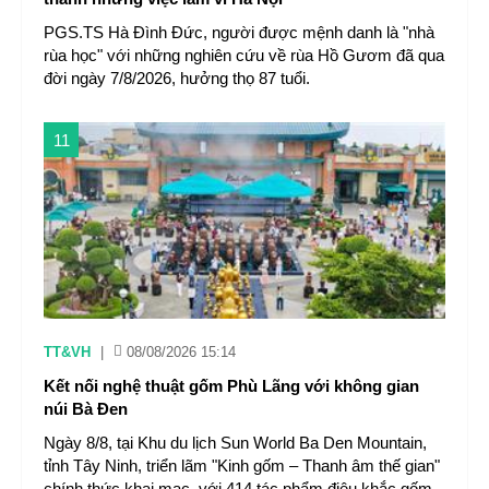
PGS.TS Hà Đình Đức, người được mệnh danh là "nhà
rùa học" với những nghiên cứu về rùa Hồ Gươm đã qua
đời ngày 7/8/2026, hưởng thọ 87 tuổi.
11
TT&VH
|
08/08/2026 15:14
Kết nối nghệ thuật gốm Phù Lãng với không gian
núi Bà Đen
Ngày 8/8, tại Khu du lịch Sun World Ba Den Mountain,
tỉnh Tây Ninh, triển lãm "Kinh gốm – Thanh âm thế gian"
chính thức khai mạc, với 414 tác phẩm điêu khắc gốm