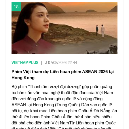
18
VIETNAMPLUS
|
07/08/2026 22:44
Phim Việt tham dự Liên hoan phim ASEAN 2026 tại
Hong Kong
Bộ phim "Thanh âm vượt đại dương" góp phần quảng
bá bản sắc văn hóa, nghệ thuật độc đáo của Việt Nam
đến với đông đảo khán giả quốc tế và cộng đồng
ASEAN tại Hong Kong (Trung Quốc).Dàn sao quốc tế
hội tụ, dự khai mạc Liên hoan phim Châu Á Đà Nẵng lần
thứ 4Liên hoan Phim Châu Á lần thứ 4 báo hiệu nhiều
đột phá cho điện ảnh Việt NamTừ Liên hoan phim Quốc
tế nhìn về điện ảnh Việt: 'Có một thứ chúng ta còn rất