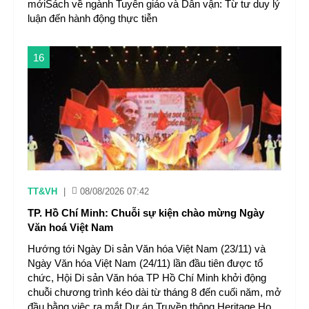
mớiSách về ngành Tuyên giáo và Dân vận: Từ tư duy lý
luận đến hành động thực tiễn
16
TT&VH
|
08/08/2026 07:42
TP. Hồ Chí Minh: Chuỗi sự kiện chào mừng Ngày
Văn hoá Việt Nam
Hướng tới Ngày Di sản Văn hóa Việt Nam (23/11) và
Ngày Văn hóa Việt Nam (24/11) lần đầu tiên được tổ
chức, Hội Di sản Văn hóa TP Hồ Chí Minh khởi động
chuỗi chương trình kéo dài từ tháng 8 đến cuối năm, mở
đầu bằng việc ra mắt Dự án Truyền thông Heritage Ho