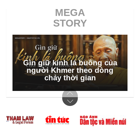
MEGA
STORY
Gìn giữ kinh lá buông của
người Khmer theo dòng
chảy thời gian