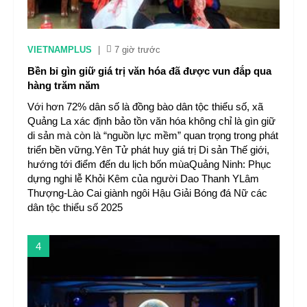
VIETNAMPLUS
|
7 giờ trước
Bền bỉ gìn giữ giá trị văn hóa đã được vun đắp qua
hàng trăm năm
Với hơn 72% dân số là đồng bào dân tộc thiểu số, xã
Quảng La xác định bảo tồn văn hóa không chỉ là gìn giữ
di sản mà còn là “nguồn lực mềm” quan trọng trong phát
triển bền vững.Yên Tử phát huy giá trị Di sản Thế giới,
hướng tới điểm đến du lịch bốn mùaQuảng Ninh: Phục
dựng nghi lễ Khỏi Kêm của người Dao Thanh YLâm
Thượng-Lào Cai giành ngôi Hậu Giải Bóng đá Nữ các
dân tộc thiểu số 2025
4