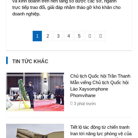
và kinh doanh trên nền tảng số được các sở, ngành
trực tiếp trao đổi, giải đáp nhằm tháo gỡ khó khăn cho
doanh nghiệp.
1
2
3
4
5
TIN TỨC KHÁC
Chủ tịch Quốc hội Trần Thanh
Mẫn viếng Chủ tịch Quốc hội
Lào Xaysomphone
Phomvihane
3 phút trước
Tiết lộ tác động từ chiến tranh
Iran tới năng lực phòng vệ của