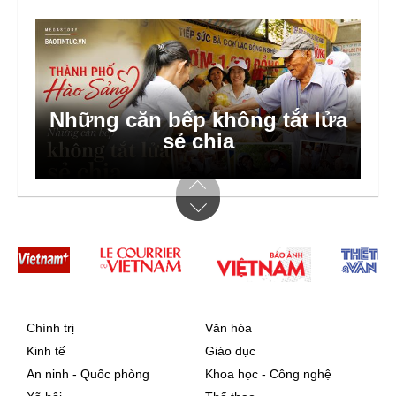
Gìn giữ kinh lá buông của
người Khmer theo dòng
chảy thời gian
Chính trị
Văn hóa
Kinh tế
Giáo dục
An ninh - Quốc phòng
Khoa học - Công nghệ