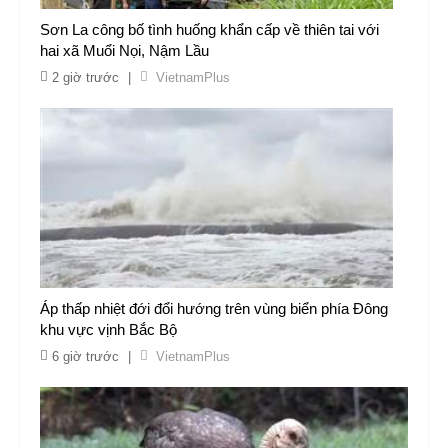
Sơn La công bố tình huống khẩn cấp về thiên tai với
hai xã Muổi Nọi, Nậm Lầu
2 giờ trước
|
VietnamPlus
Áp thấp nhiệt đới đổi hướng trên vùng biển phía Đông
khu vực vịnh Bắc Bộ
6 giờ trước
|
VietnamPlus