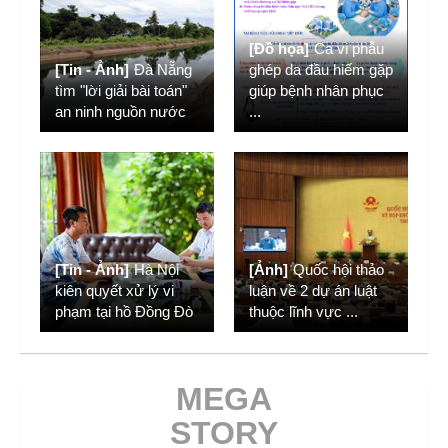
[Đồ họa]
Ca vi phẫu
[Tin - Ảnh]
Đà Nẵng
ghép da đầu hiếm gặp
tìm "lời giải bài toán"
giúp bệnh nhân phục
an ninh nguồn nước
...
[Tin - Ảnh]
Hà Nội
[Ảnh]
Quốc hội thảo
kiên quyết xử lý vi
luận về 2 dự án luật
phạm tại hồ Đồng Đò
thuộc lĩnh vực
...
MEGA
STORY