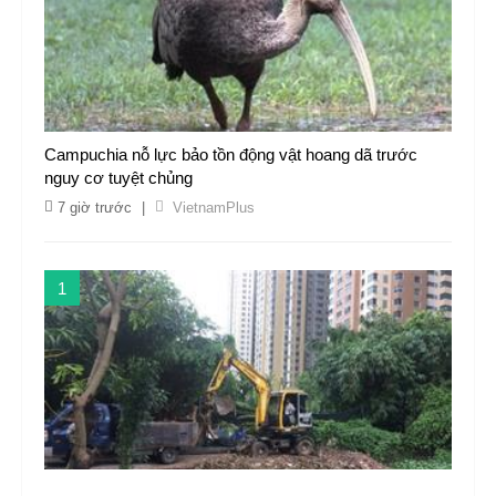
Campuchia nỗ lực bảo tồn động vật hoang dã trước
nguy cơ tuyệt chủng
7 giờ trước
|
VietnamPlus
1