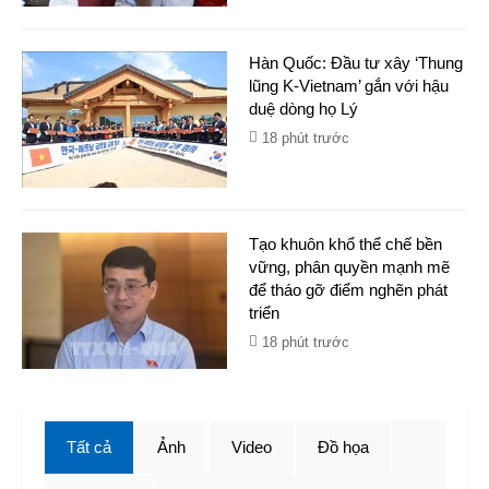
Hàn Quốc: Đầu tư xây ‘Thung
lũng K-Vietnam’ gắn với hậu
duệ dòng họ Lý
18 phút trước
Tạo khuôn khổ thể chế bền
vững, phân quyền mạnh mẽ
để tháo gỡ điểm nghẽn phát
triển
18 phút trước
Tất cả
Ảnh
Video
Đồ họa