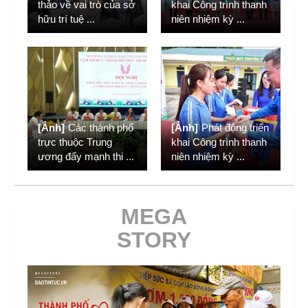
thảo về vai trò của sở
khai Công trình thanh
hữu trí tuệ
...
niên nhiệm kỳ
...
[Ảnh]
Các thành phố
[Ảnh]
Phát động triển
trực thuộc Trung
khai Công trình thanh
ương đẩy mạnh thi
...
niên nhiệm kỳ
...
MEGA
STORY