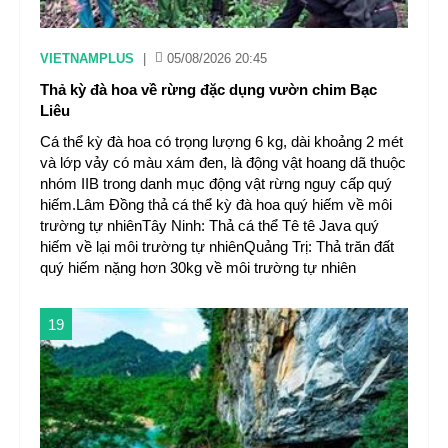
VIETNAMPLUS
|
05/08/2026 20:45
Thả kỳ đà hoa về rừng đặc dụng vườn chim Bạc
Liêu
Cá thể kỳ đà hoa có trọng lượng 6 kg, dài khoảng 2 mét
và lớp vảy có màu xám đen, là động vật hoang dã thuộc
nhóm IIB trong danh mục động vật rừng nguy cấp quý
hiếm.Lâm Đồng thả cá thể kỳ đà hoa quý hiếm về môi
trường tự nhiênTây Ninh: Thả cá thể Tê tê Java quý
hiếm về lại môi trường tự nhiênQuảng Trị: Thả trăn đất
quý hiếm nặng hơn 30kg về môi trường tự nhiên
19