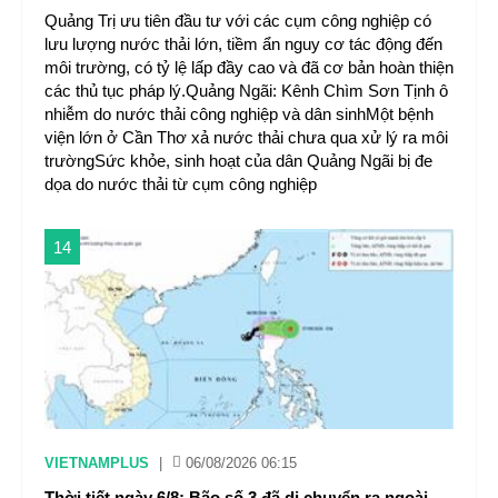
Quảng Trị ưu tiên đầu tư với các cụm công nghiệp có
lưu lượng nước thải lớn, tiềm ẩn nguy cơ tác động đến
môi trường, có tỷ lệ lấp đầy cao và đã cơ bản hoàn thiện
các thủ tục pháp lý.Quảng Ngãi: Kênh Chìm Sơn Tịnh ô
nhiễm do nước thải công nghiệp và dân sinhMột bệnh
viện lớn ở Cần Thơ xả nước thải chưa qua xử lý ra môi
trườngSức khỏe, sinh hoạt của dân Quảng Ngãi bị đe
dọa do nước thải từ cụm công nghiệp
14
VIETNAMPLUS
|
06/08/2026 06:15
Thời tiết ngày 6/8: Bão số 3 đã di chuyển ra ngoài