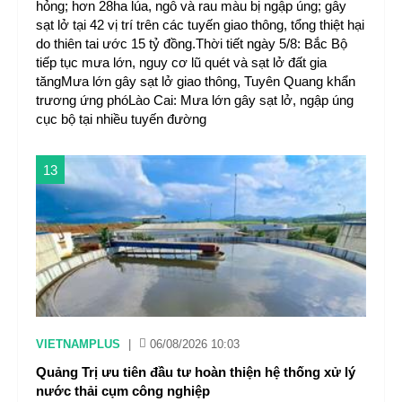
hỏng; hơn 28ha lúa, ngô và rau màu bị ngập úng; gây
sạt lở tại 42 vị trí trên các tuyến giao thông, tổng thiệt hại
do thiên tai ước 15 tỷ đồng.Thời tiết ngày 5/8: Bắc Bộ
tiếp tục mưa lớn, nguy cơ lũ quét và sạt lở đất gia
tăngMưa lớn gây sạt lở giao thông, Tuyên Quang khẩn
trương ứng phóLào Cai: Mưa lớn gây sạt lở, ngập úng
cục bộ tại nhiều tuyến đường
13
VIETNAMPLUS
|
06/08/2026 10:03
Quảng Trị ưu tiên đầu tư hoàn thiện hệ thống xử lý
nước thải cụm công nghiệp