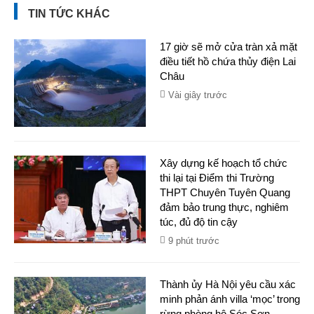
TIN TỨC KHÁC
17 giờ sẽ mở cửa tràn xả mặt
điều tiết hồ chứa thủy điện Lai
Châu ​
Vài giây trước
Xây dựng kế hoạch tổ chức
thi lại tại Điểm thi Trường
THPT Chuyên Tuyên Quang
đảm bảo trung thực, nghiêm
túc, đủ độ tin cậy
9 phút trước
Thành ủy Hà Nội yêu cầu xác
minh phản ánh villa ‘mọc’ trong
rừng phòng hộ Sóc Sơn