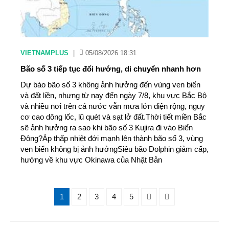
VIETNAMPLUS
|
05/08/2026 18:31
Bão số 3 tiếp tục đổi hướng, di chuyển nhanh hơn
Dự báo bão số 3 không ảnh hưởng đến vùng ven biển
và đất liền, nhưng từ nay đến ngày 7/8, khu vực Bắc Bộ
và nhiều nơi trên cả nước vẫn mưa lớn diện rộng, nguy
cơ cao dông lốc, lũ quét và sạt lở đất.Thời tiết miền Bắc
sẽ ảnh hưởng ra sao khi bão số 3 Kujira đi vào Biển
Đông?Áp thấp nhiệt đới mạnh lên thành bão số 3, vùng
ven biển không bị ảnh hưởngSiêu bão Dolphin giảm cấp,
hướng về khu vực Okinawa của Nhật Bản
1
2
3
4
5