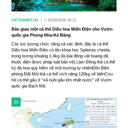
VIETNAMPLUS
|
05/08/2026 19:11
Bàn giao một cá thể Diều hoa Miến Điện cho Vườn
quốc gia Phong Nha-Kẻ Bàng
Các lực lượng chức năng xã xác định, đây là cá thể
Diều hoa Miến Điện có tên khoa học Spilornis cheela,
trọng lượng khoảng 1,4kg (là loài động vật hoang dã
thuộc diện được pháp luật bảo vệ).Lâm Đồng thả cá thể
kỳ đà hoa quý hiếm về môi trường tự nhiênĐồn Biên
phòng Đất Mũi thả cá thể vích nặng 120kg về biểnCứu
hộ cá thể gấu ở “xã nuôi gấu lớn nhất nước” về Vườn
quốc gia Bạch Mã
20