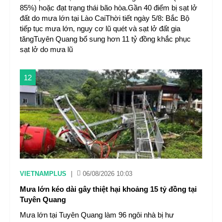
85%) hoặc đạt trạng thái bão hòa.Gần 40 điểm bị sạt lở
đất do mưa lớn tại Lào CaiThời tiết ngày 5/8: Bắc Bộ
tiếp tục mưa lớn, nguy cơ lũ quét và sạt lở đất gia
tăngTuyên Quang bổ sung hơn 11 tỷ đồng khắc phục
sạt lở do mưa lũ
12
VIETNAMPLUS
|
06/08/2026 10:03
Mưa lớn kéo dài gây thiệt hại khoảng 15 tỷ đồng tại
Tuyên Quang
Mưa lớn tại Tuyên Quang làm 96 ngôi nhà bị hư