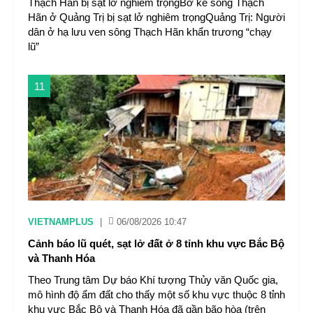
Thạch Hãn bị sạt lở nghiêm trọngBờ kè sông Thạch
Hãn ở Quảng Trị bị sạt lở nghiêm trọngQuảng Trị: Người
dân ở hạ lưu ven sông Thạch Hãn khẩn trương “chạy
lũ”
11
VIETNAMPLUS
|
06/08/2026 10:47
Cảnh báo lũ quét, sạt lở đất ở 8 tỉnh khu vực Bắc Bộ
và Thanh Hóa
Theo Trung tâm Dự báo Khí tượng Thủy văn Quốc gia,
mô hình độ ẩm đất cho thấy một số khu vực thuộc 8 tỉnh
khu vực Bắc Bộ và Thanh Hóa đã gần bão hòa (trên