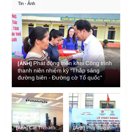
Tin - Ảnh
Phát động triển khai Công trình
[ẢNH]
thanh niên nhiệm kỳ “Thắp sáng
đường biên - Đường cờ Tổ quốc”
[Ảnh]
Cần Thơ: Hội
[Ảnh]
Phát động triển