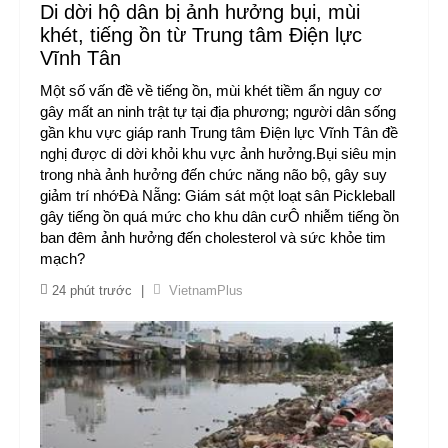
Di dời hộ dân bị ảnh hưởng bụi, mùi
khét, tiếng ồn từ Trung tâm Điện lực
Vĩnh Tân
Một số vấn đề về tiếng ồn, mùi khét tiềm ẩn nguy cơ
gây mất an ninh trật tự tại địa phương; người dân sống
gần khu vực giáp ranh Trung tâm Điện lực Vĩnh Tân đề
nghị được di dời khỏi khu vực ảnh hưởng.Bụi siêu mịn
trong nhà ảnh hưởng đến chức năng não bộ, gây suy
giảm trí nhớĐà Nẵng: Giám sát một loạt sân Pickleball
gây tiếng ồn quá mức cho khu dân cưÔ nhiễm tiếng ồn
ban đêm ảnh hưởng đến cholesterol và sức khỏe tim
mạch?
24 phút trước
|
VietnamPlus