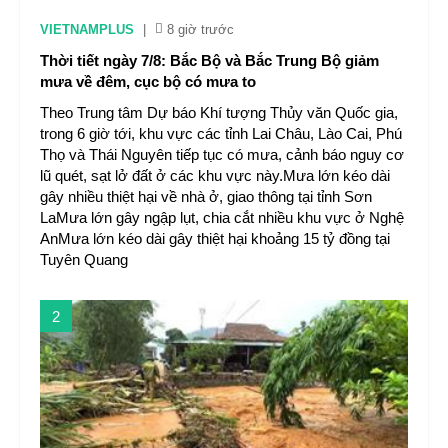
VIETNAMPLUS
|
8 giờ trước
Thời tiết ngày 7/8: Bắc Bộ và Bắc Trung Bộ giảm
mưa về đêm, cục bộ có mưa to
Theo Trung tâm Dự báo Khí tượng Thủy văn Quốc gia,
trong 6 giờ tới, khu vực các tỉnh Lai Châu, Lào Cai, Phú
Thọ và Thái Nguyên tiếp tục có mưa, cảnh báo nguy cơ
lũ quét, sạt lở đất ở các khu vực này.Mưa lớn kéo dài
gây nhiều thiệt hại về nhà ở, giao thông tại tỉnh Sơn
LaMưa lớn gây ngập lụt, chia cắt nhiều khu vực ở Nghệ
AnMưa lớn kéo dài gây thiệt hại khoảng 15 tỷ đồng tại
Tuyên Quang
2