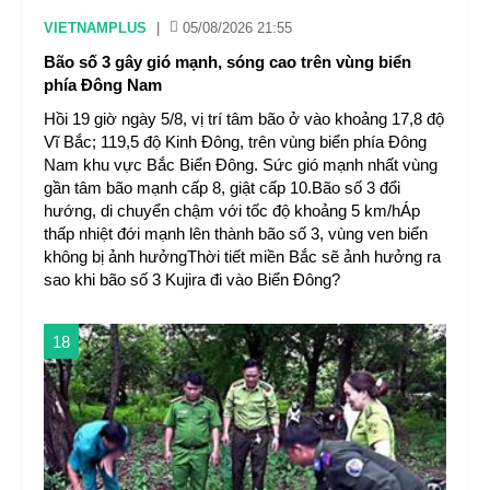
VIETNAMPLUS
|
05/08/2026 21:55
Bão số 3 gây gió mạnh, sóng cao trên vùng biển
phía Đông Nam
Hồi 19 giờ ngày 5/8, vị trí tâm bão ở vào khoảng 17,8 độ
Vĩ Bắc; 119,5 độ Kinh Đông, trên vùng biển phía Đông
Nam khu vực Bắc Biển Đông. Sức gió mạnh nhất vùng
gần tâm bão mạnh cấp 8, giật cấp 10.Bão số 3 đổi
hướng, di chuyển chậm với tốc độ khoảng 5 km/hÁp
thấp nhiệt đới mạnh lên thành bão số 3, vùng ven biển
không bị ảnh hưởngThời tiết miền Bắc sẽ ảnh hưởng ra
sao khi bão số 3 Kujira đi vào Biển Đông?
18