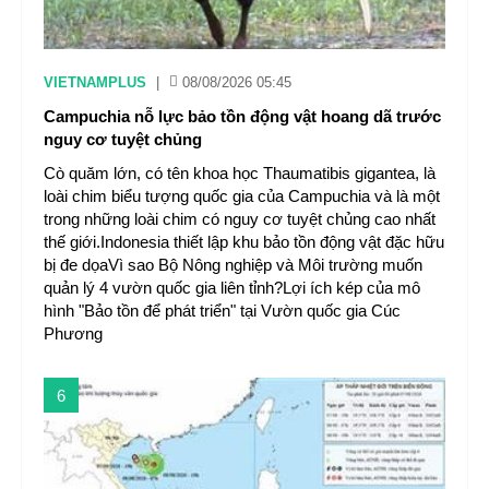
VIETNAMPLUS
|
08/08/2026 05:45
Campuchia nỗ lực bảo tồn động vật hoang dã trước
nguy cơ tuyệt chủng
Cò quăm lớn, có tên khoa học Thaumatibis gigantea, là
loài chim biểu tượng quốc gia của Campuchia và là một
trong những loài chim có nguy cơ tuyệt chủng cao nhất
thế giới.Indonesia thiết lập khu bảo tồn động vật đặc hữu
bị đe dọaVì sao Bộ Nông nghiệp và Môi trường muốn
quản lý 4 vườn quốc gia liên tỉnh?Lợi ích kép của mô
hình "Bảo tồn để phát triển" tại Vườn quốc gia Cúc
Phương
6