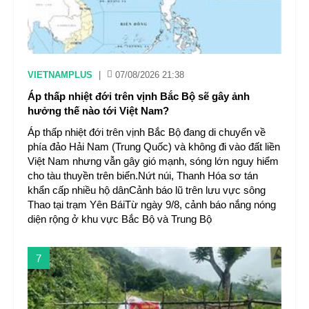
VIETNAMPLUS
|
07/08/2026 21:38
Áp thấp nhiệt đới trên vịnh Bắc Bộ sẽ gây ảnh
hưởng thế nào tới Việt Nam?
Áp thấp nhiệt đới trên vịnh Bắc Bộ đang di chuyển về
phía đảo Hải Nam (Trung Quốc) và không đi vào đất liền
Việt Nam nhưng vẫn gây gió mạnh, sóng lớn nguy hiểm
cho tàu thuyền trên biển.Nứt núi, Thanh Hóa sơ tán
khẩn cấp nhiều hộ dânCảnh báo lũ trên lưu vực sông
Thao tại trạm Yên BáiTừ ngày 9/8, cảnh báo nắng nóng
diện rộng ở khu vực Bắc Bộ và Trung Bộ
7