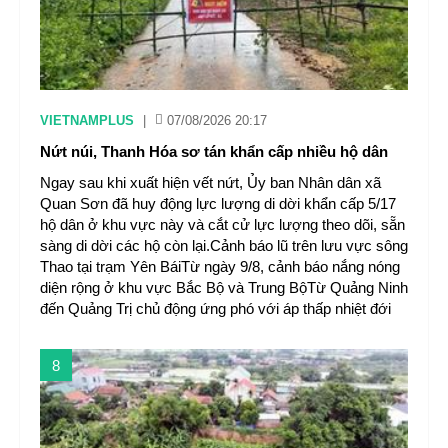
VIETNAMPLUS
|
07/08/2026 20:17
Nứt núi, Thanh Hóa sơ tán khẩn cấp nhiều hộ dân
Ngay sau khi xuất hiện vết nứt, Ủy ban Nhân dân xã
Quan Sơn đã huy động lực lượng di dời khẩn cấp 5/17
hộ dân ở khu vực này và cắt cử lực lượng theo dõi, sẵn
sàng di dời các hộ còn lại.Cảnh báo lũ trên lưu vực sông
Thao tại trạm Yên BáiTừ ngày 9/8, cảnh báo nắng nóng
diện rộng ở khu vực Bắc Bộ và Trung BộTừ Quảng Ninh
đến Quảng Trị chủ động ứng phó với áp thấp nhiệt đới
8