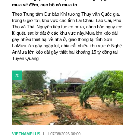
mưa về đêm, cục bộ có mưa to
Theo Trung tâm Dự báo Khí tượng Thủy văn Quốc gia,
trong 6 giờ tới, khu vực các tỉnh Lai Châu, Lào Cai, Phú
Thọ và Thái Nguyên tiếp tục có mưa, cảnh báo nguy cơ
lũ quét, sạt lở đất ở các khu vực này.Mưa lớn kéo dài
gây nhiều thiệt hại về nhà ở, giao thông tại tỉnh Sơn
LaMưa lớn gây ngập lụt, chia cắt nhiều khu vực ở Nghệ
AnMưa lớn kéo dài gây thiệt hại khoảng 15 tỷ đồng tại
Tuyên Quang
20
VIETNAMPLUS
|
07/08/2026 06:00