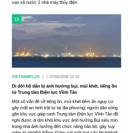
van xả nước 2 nhà máy thủy điện
15
VIETNAMPLUS
|
07/08/2026 14:10
Di dời hộ dân bị ảnh hưởng bụi, mùi khét, tiếng ồn
từ Trung tâm Điện lực Vĩnh Tân
Một số vấn đề về tiếng ồn, mùi khét tiềm ẩn nguy cơ
gây mất an ninh trật tự tại địa phương; người dân sống
gần khu vực giáp ranh Trung tâm Điện lực Vĩnh Tân đề
nghị được di dời khỏi khu vực ảnh hưởng.Bụi siêu mịn
trong nhà ảnh hưởng đến chức năng não bộ, gây suy
giảm trí nhớĐà Nẵng: Giám sát một loạt sân Pickleball