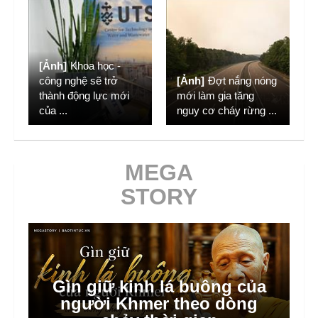
[Ảnh]
Khoa học -
công nghệ sẽ trở
[Ảnh]
Đợt nắng nóng
thành động lực mới
mới làm gia tăng
của
...
nguy cơ cháy rừng
...
MEGA
STORY
Gìn giữ kinh lá buông của
Hà Nội dồn lực triển khai xã,
người Khmer theo dòng