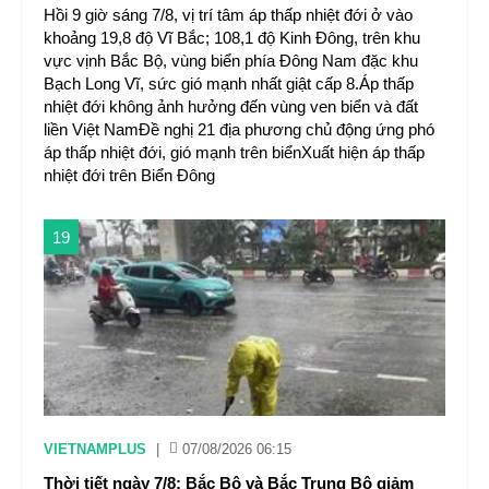
Hồi 9 giờ sáng 7/8, vị trí tâm áp thấp nhiệt đới ở vào
khoảng 19,8 độ Vĩ Bắc; 108,1 độ Kinh Đông, trên khu
vực vịnh Bắc Bộ, vùng biển phía Đông Nam đặc khu
Bạch Long Vĩ, sức gió mạnh nhất giật cấp 8.Áp thấp
nhiệt đới không ảnh hưởng đến vùng ven biển và đất
liền Việt NamĐề nghị 21 địa phương chủ động ứng phó
áp thấp nhiệt đới, gió mạnh trên biểnXuất hiện áp thấp
nhiệt đới trên Biển Đông
19
VIETNAMPLUS
|
07/08/2026 06:15
Thời tiết ngày 7/8: Bắc Bộ và Bắc Trung Bộ giảm