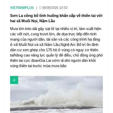
VIETNAMPLUS
|
08/08/2026 10:53
Sơn La công bố tình huống khẩn cấp về thiên tai với
hai xã Muổi Nọi, Nậm Lầu
Mưa lớn kéo dài gây sạt lở tại nhiều vị trí, làm xuất hiện
các vết nứt, cung trượt lớn, đe dọa trực tiếp đến tính
mạng của người dân, tài sản và các công trình hạ tầng
ở xã Muổi Nọi và xã Nậm Lầu.Nghệ An: Bố trí ổn định
dân cư xen ghép cho 175 hộ ở vùng có nguy cơ thiên
taiNâng cao năng lực quản lý đê điều, chủ động ứng phó
thiên tai cực đoanGia Lai sớm di dời người dân khỏi
vùng thiên tai trước mùa mưa bão
4