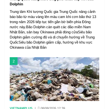
Dolphin
Trung tâm Khí tượng Quốc gia Trung Quốc nâng cảnh
báo bão từ màu vàng lên màu cam khi cơn bão thứ 13
trong năm 2026 tiếp tục tiến gần bờ biển phía Đông
nước này.Bão Dolphin càn quét các đảo miền Nam
Nhật Bản, sân bay Okinawa phải đóng cửaSiêu bão
Dolphin giảm cường độ và di chuyển hướng về Trung
QuốcSiêu bão Dolphin giảm cấp, hướng về khu vực
Okinawa của Nhật Bản
2
VIETNAMPLUS
|
08/08/2026 12:39