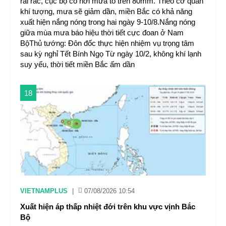
rải rác, cục bộ có nơi mưa to trên 80mm. Theo cơ quan
khí tượng, mưa sẽ giảm dần, miền Bắc có khả năng
xuất hiện nắng nóng trong hai ngày 9-10/8.Nắng nóng
giữa mùa mưa báo hiệu thời tiết cực đoan ở Nam
BộThủ tướng: Đôn đốc thực hiện nhiệm vụ trọng tâm
sau kỳ nghỉ Tết Bính Ngọ Từ ngày 10/2, không khí lạnh
suy yếu, thời tiết miền Bắc ấm dần
18
VIETNAMPLUS
|
07/08/2026 10:54
Xuất hiện áp thấp nhiệt đới trên khu vực vịnh Bắc
Bộ