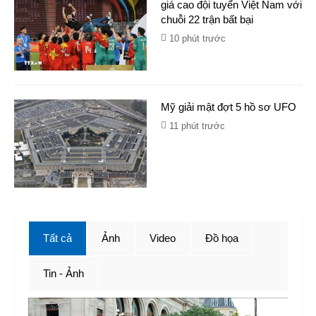
giá cao đội tuyển Việt Nam với
chuỗi 22 trận bất bại
10 phút trước
Mỹ giải mật đợt 5 hồ sơ UFO
11 phút trước
Tất cả
Ảnh
Video
Đồ họa
Tin - Ảnh