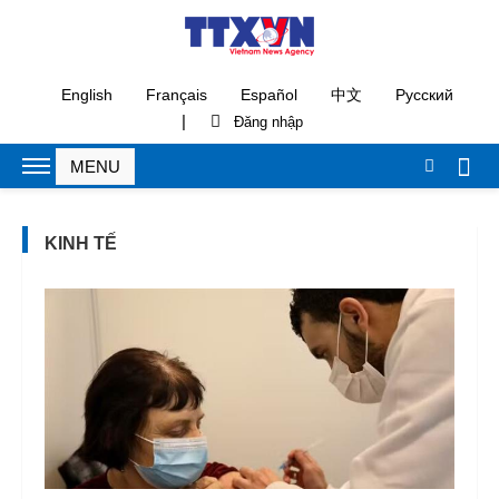
English
Français
Español
中文
Русский
|
KINH TẾ