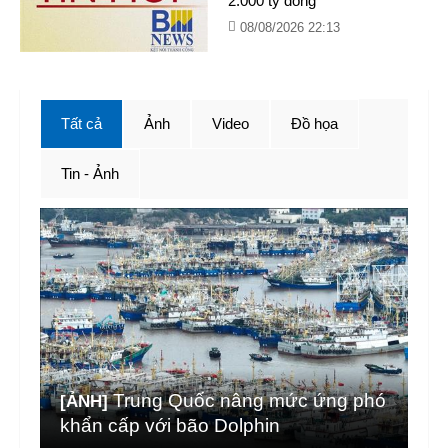
2.000 tỷ đồng
08/08/2026 22:13
Tất cả
Ảnh
Video
Đồ họa
Tin - Ảnh
Trung Quốc nâng mức ứng phó
[ẢNH]
khẩn cấp với bão Dolphin