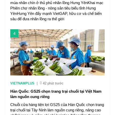
mùa nhãn chín ở thủ phủ nhãn lồng Hưng YênKhai mạc
Phiên chợ nhãn lồng - nông sản tiêu biểu tỉnh Hưng
YênHưng Yên đẩy mạnh VietGAP, hữu cơ và chế biến
sâu để đưa nhãn lồng ra thế giới
4
VIETNAMPLUS
|
42 phút trước
Hàn Quốc: GS25 chọn trang trại chuối tại Việt Nam
làm nguồn cung riêng
Chuỗi cửa hàng tiện lợi GS25 của Hàn Quốc chọn trang
trại chuối tại Tây Ninh làm nguồn cung riêng, nâng cao