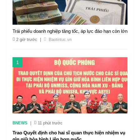
Trái phiếu doanh nghiệp tăng tốc, áp lực đáo hạn còn lớn
2 giờ trước
|
Baotintuc.vn
1
BNEWS
|
11 phút trước
Trao Quyết định cho hai sĩ quan thực hiện nhiệm vụ
gìn giữ hòa bình Liên hợp quốc