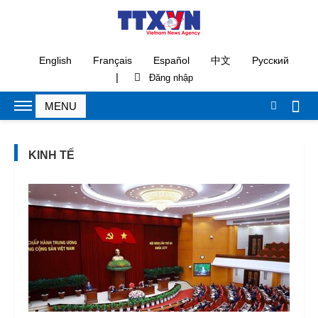
English
Français
Español
中文
Русский
|
KINH TẾ