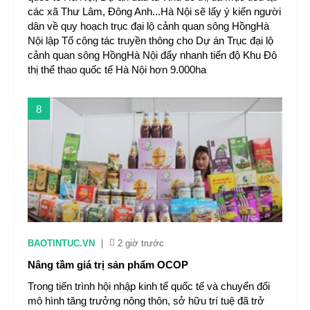
các xã Thư Lâm, Đông Anh...Hà Nội sẽ lấy ý kiến người
dân về quy hoạch trục đại lộ cảnh quan sông HồngHà
Nội lập Tổ công tác truyền thông cho Dự án Trục đại lộ
cảnh quan sông HồngHà Nội đẩy nhanh tiến độ Khu Đô
thị thể thao quốc tế Hà Nội hơn 9.000ha
8
BAOTINTUC.VN
|
2 giờ trước
Nâng tầm giá trị sản phẩm OCOP
Trong tiến trình hội nhập kinh tế quốc tế và chuyển đổi
mô hình tăng trưởng nông thôn, sở hữu trí tuệ đã trở