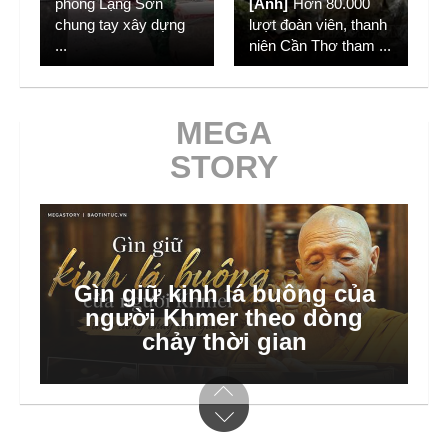
phòng Lạng Sơn
[Ảnh]
Hơn 80.000
chung tay xây dựng
lượt đoàn viên, thanh
...
niên Cần Thơ tham
...
MEGA
STORY
Gìn giữ kinh lá buông của
người Khmer theo dòng
chảy thời gian