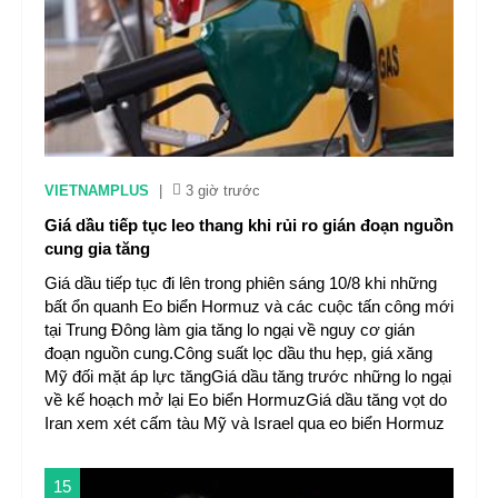
VIETNAMPLUS
|
3 giờ trước
Giá dầu tiếp tục leo thang khi rủi ro gián đoạn nguồn
cung gia tăng
Giá dầu tiếp tục đi lên trong phiên sáng 10/8 khi những
bất ổn quanh Eo biển Hormuz và các cuộc tấn công mới
tại Trung Đông làm gia tăng lo ngại về nguy cơ gián
đoạn nguồn cung.Công suất lọc dầu thu hẹp, giá xăng
Mỹ đối mặt áp lực tăngGiá dầu tăng trước những lo ngại
về kế hoạch mở lại Eo biển HormuzGiá dầu tăng vọt do
Iran xem xét cấm tàu Mỹ và Israel qua eo biển Hormuz
15