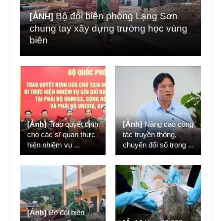
Bộ đội biên phòng Lạng Sơn
[ẢNH]
chung tay xây dựng trường học vùng
biên
[Ảnh]
Trao quyết định
[Ảnh]
Nâng cao công
cho các sĩ quan thực
tác truyền thông,
hiện nhiệm vụ
...
chuyển đổi số trong
...
[Ảnh]
Bộ đội biên