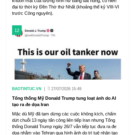
khuôn mặt của tượng hình nữ bằng đất nung, có niên
đại từ thời kỳ Đền Thờ thứ Nhất (khoảng thế kỷ VIII-VI
trước Công nguyên).
12
BAOTINTUC.VN
|
27/07/2026 15:49
Tổng thống Mỹ Donald Trump tung loạt ảnh do AI
tạo ra đe dọa Iran
Mặc dù Mỹ đã tạm dừng các cuộc không kích, chấm
dứt chuỗi 13 ngày tấn công liên tiếp Iran nhưng Tổng
thống Donald Trump ngày 26/7 vẫn tiếp tục đưa ra đe
dọa nhằm vào Tehran qua hình ảnh do trí tuệ nhân tạo