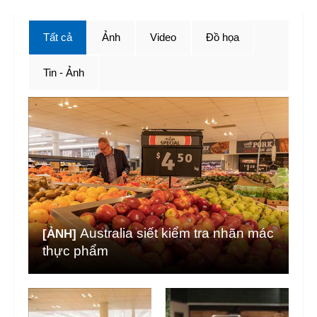
Tất cả
Ảnh
Video
Đồ họa
Tin - Ảnh
Australia siết kiểm tra nhãn mác
[ẢNH]
thực phẩm