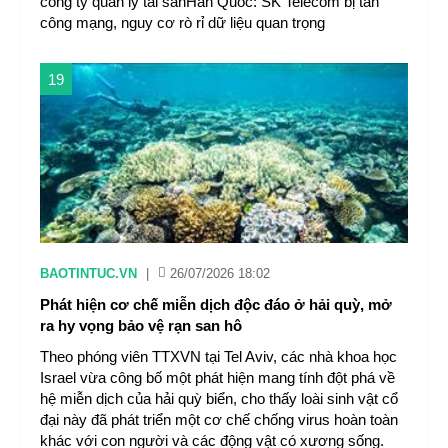
công ty quản lý tài sảnHàn Quốc: SK Telecom bị tấn
công mạng, nguy cơ rò rỉ dữ liệu quan trọng
19
BAOTINTUC.VN
|
26/07/2026 18:02
Phát hiện cơ chế miễn dịch độc đáo ở hải quỳ, mở
ra hy vọng bảo vệ rạn san hô
Theo phóng viên TTXVN tại Tel Aviv, các nhà khoa học
Israel vừa công bố một phát hiện mang tính đột phá về
hệ miễn dịch của hải quỳ biển, cho thấy loài sinh vật cổ
đại này đã phát triển một cơ chế chống virus hoàn toàn
khác với con người và các động vật có xương sống.