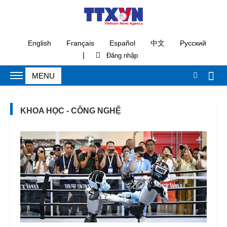
English
Français
Español
中文
Русский
|
KHOA HỌC - CÔNG NGHỆ