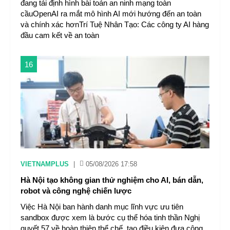
đang tái định hình bài toán an ninh mạng toàn
cầuOpenAI ra mắt mô hình AI mới hướng đến an toàn
và chính xác hơnTrí Tuệ Nhân Tạo: Các công ty AI hàng
đầu cam kết về an toàn
16
VIETNAMPLUS
|
05/08/2026 17:58
Hà Nội tạo không gian thử nghiệm cho AI, bán dẫn,
robot và công nghệ chiến lược
Việc Hà Nội ban hành danh mục lĩnh vực ưu tiên
sandbox được xem là bước cụ thể hóa tinh thần Nghị
quyết 57 về hoàn thiện thể chế, tạo điều kiện đưa công