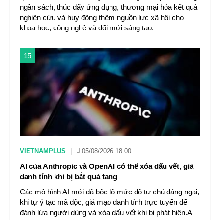
ngân sách, thúc đẩy ứng dụng, thương mại hóa kết quả
nghiên cứu và huy động thêm nguồn lực xã hội cho
khoa học, công nghệ và đổi mới sáng tạo.
15
VIETNAMPLUS
|
05/08/2026 18:00
AI của Anthropic và OpenAI có thể xóa dấu vết, giả
danh tính khi bị bắt quả tang
Các mô hình AI mới đã bộc lộ mức độ tự chủ đáng ngại,
khi tự ý tạo mã độc, giả mạo danh tính trực tuyến để
đánh lừa người dùng và xóa dấu vết khi bị phát hiện.AI