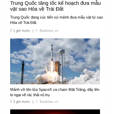
Trung Quốc tăng tốc kế hoạch đưa mẫu
vật sao Hỏa về Trái Đất
Trung Quốc đang xúc tiến sứ mệnh đưa mẫu vật từ sao
Hỏa về Trái Đất.
1 giờ trước
|
Baotintuc.vn
Mảnh vỡ tên lửa SpaceX va chạm Mặt Trăng, dấy lên
lo ngại về rác thải vũ trụ
2 giờ trước
|
Baotintuc.vn