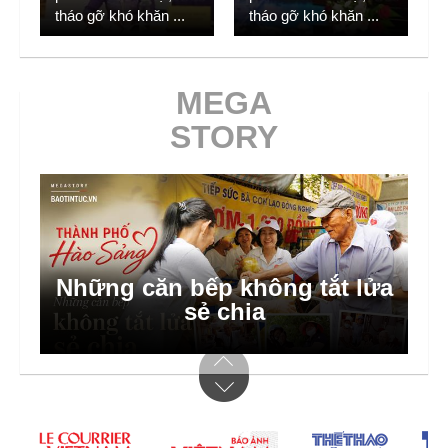
tháo gỡ khó khăn
...
tháo gỡ khó khăn
...
MEGA
STORY
Bước nhảy số ở thôn bản