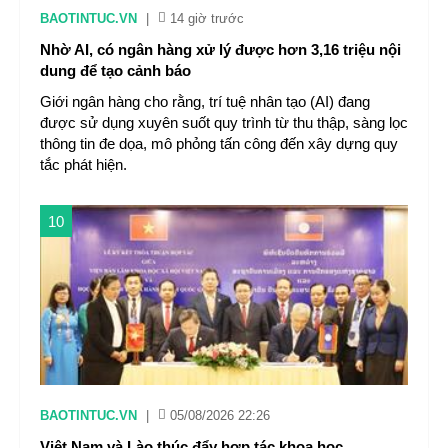
BAOTINTUC.VN
|
14 giờ trước
Nhờ AI, có ngân hàng xử lý được hơn 3,16 triệu nội
dung để tạo cảnh báo
Giới ngân hàng cho rằng, trí tuệ nhân tạo (AI) đang
được sử dụng xuyên suốt quy trình từ thu thập, sàng lọc
thông tin đe dọa, mô phỏng tấn công đến xây dựng quy
tắc phát hiện.
10
BAOTINTUC.VN
|
05/08/2026 22:26
Việt Nam và Lào thúc đẩy hợp tác khoa học