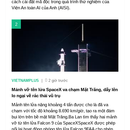
cách cài đặt mã độc trong quá trình thử nghiệm của
Viện An toàn AI của Anh (AISI).
2
VIETNAMPLUS
|
2 giờ trước
Mảnh vỡ tên lửa SpaceX va chạm Mặt Trăng, dấy lên
lo ngại về rác thải vũ trụ
Mảnh tên lửa nặng khoảng 4 tấn được cho là đã va
chạm với tốc độ khoảng 8.690 km/giờ, tạo ra một đám
bụi lớn trên bề mặt Mặt Trăng.Ba Lan tìm thấy hai mảnh
vỡ từ tên lửa Falcon 9 của SpaceXSpaceX được phép
nối lại hoạt động phóng tên lửa Falcon 9FAA cho phép