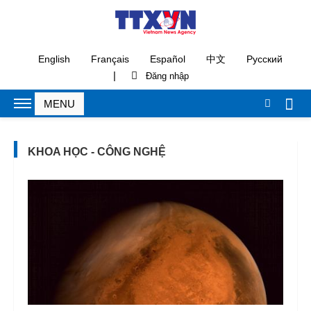
English
Français
Español
中文
Русский
|
KHOA HỌC - CÔNG NGHỆ