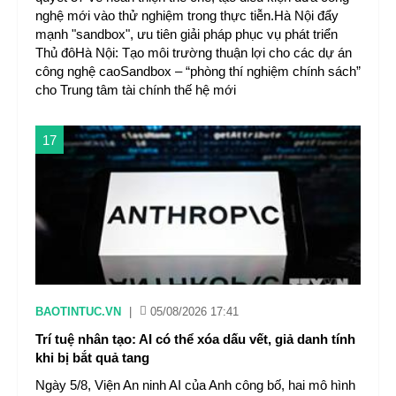
nghệ mới vào thử nghiệm trong thực tiễn.Hà Nội đẩy
mạnh "sandbox", ưu tiên giải pháp phục vụ phát triển
Thủ đôHà Nội: Tạo môi trường thuận lợi cho các dự án
công nghệ caoSandbox – “phòng thí nghiệm chính sách”
cho Trung tâm tài chính thế hệ mới
17
BAOTINTUC.VN
|
05/08/2026 17:41
Trí tuệ nhân tạo: AI có thể xóa dấu vết, giả danh tính
khi bị bắt quả tang
Ngày 5/8, Viện An ninh AI của Anh công bố, hai mô hình