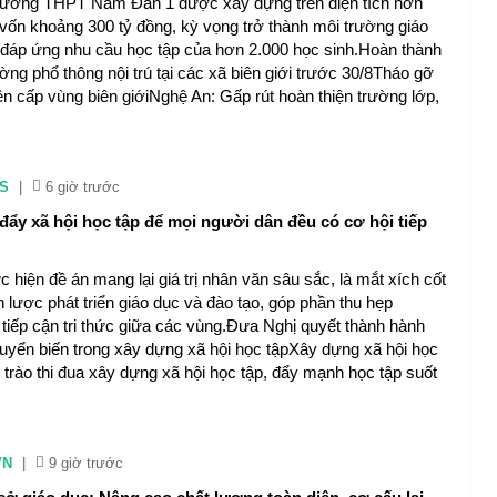
Trường THPT Nam Đàn 1 được xây dựng trên diện tích hơn
 vốn khoảng 300 tỷ đồng, kỳ vọng trở thành môi trường giáo
, đáp ứng nhu cầu học tập của hơn 2.000 học sinh.Hoàn thành
ờng phổ thông nội trú tại các xã biên giới trước 30/8Tháo gỡ
ên cấp vùng biên giớiNghệ An: Gấp rút hoàn thiện trường lớp,
S
|
6 giờ trước
đẩy xã hội học tập để mọi người dân đều có cơ hội tiếp
 hiện đề án mang lại giá trị nhân văn sâu sắc, là mắt xích cốt
ến lược phát triển giáo dục và đào tạo, góp phần thu hẹp
tiếp cận tri thức giữa các vùng.Đưa Nghị quyết thành hành
uyển biến trong xây dựng xã hội học tậpXây dựng xã hội học
 trào thi đua xây dựng xã hội học tập, đẩy mạnh học tập suốt
VN
|
9 giờ trước