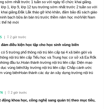
ờng sớm nhất trước 1 tuần so với ngày tổ chức khai giảng.
 lớp 1, lớp 9, lớp 12 tựu trường sớm nhất trước 2 tuần so với
 khai giảng.Đắk Lắk tháo gỡ khó khăn, đảm bảo đủ sách giáo
 minh bạch bữa ăn bán trú trước thềm năm học mớiViệt Nam
 thế hệ mới
S
|
2 giờ trước
 đảm điều kiện học tập cho học sinh vùng biên
có 5 trường phổ thông nội trú liên cấp tại 4 xã biên giới và
hông nội trú liên cấp Tiểu học và Trung học cơ sở xã Ea Rốk
hòng đầu tư.Hoàn thành trường nội trú liên cấp: Diện mạo
 dục vùng biênXây trường nội trú liên cấp: Chắp cánh ước
m vùng biênHoàn thành các dự án xây dựng trường nội trú
VN
|
2 giờ trước
 động khoa học, công nghệ sang quản trị theo mục tiêu,