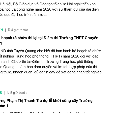
 Hà Nội, Bộ Giáo dục và Đào tạo tổ chức Hội nghị triển khai
oa học và công nghệ năm 2026 với sự tham dự của đại diện
áo dục đại học trên cả nước.
VN
|
4 giờ trước
 hoạch tổ chức thi lại tại Điểm thi Trường THPT Chuyên
g
ND tỉnh Tuyên Quang cho biết đã ban hành kế hoạch tổ chức
i tốt nghiệp Trung học phổ thông (THPT) năm 2026 đối với các
hí sinh đã dự thi tại Điểm thi Trường Trung học phổ thông
 Quang, nhằm bảo đảm quyền và lợi ích hợp pháp của thí
ung thực, khách quan, đủ độ tin cậy để xét công nhận tốt nghiệp
S
|
5 giờ trước
ng Phạm Thị Thanh Trà dự lễ khởi công xây Trường
àn 1