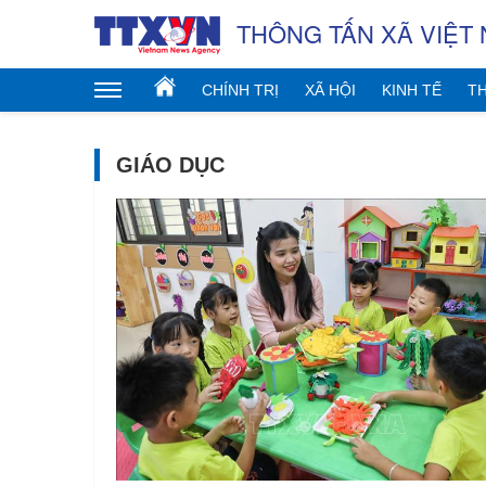
THÔNG TẤN XÃ VIỆT
CHÍNH TRỊ
XÃ HỘI
KINH TẾ
TH
GIÁO DỤC