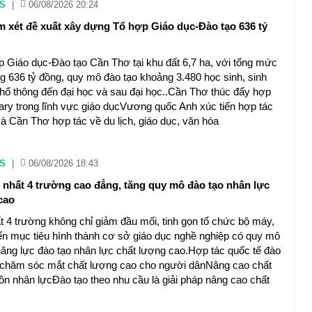
S
|
06/08/2026 20:24
 xét đề xuất xây dựng Tổ hợp Giáo dục-Đào tạo 636 tỷ
 Giáo dục-Đào tạo Cần Thơ tại khu đất 6,7 ha, với tổng mức
g 636 tỷ đồng, quy mô đào tạo khoảng 3.480 học sinh, sinh
phổ thông đến đại học và sau đại học..Cần Thơ thúc đẩy hợp
ary trong lĩnh vực giáo dụcVương quốc Anh xúc tiến hợp tác
à Cần Thơ hợp tác về du lịch, giáo dục, văn hóa
S
|
06/08/2026 18:43
nhất 4 trường cao đẳng, tăng quy mô đào tạo nhân lực
cao
t 4 trường không chỉ giảm đầu mối, tinh gọn tổ chức bộ máy,
 mục tiêu hình thành cơ sở giáo dục nghề nghiệp có quy mô
năng lực đào tạo nhân lực chất lượng cao.Hợp tác quốc tế đào
 chăm sóc mắt chất lượng cao cho người dânNâng cao chất
ồn nhân lựcĐào tạo theo nhu cầu là giải pháp nâng cao chất