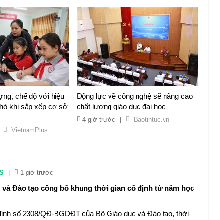
ợng, chế độ với hiệu
Động lực về công nghệ sẽ nâng cao
phó khi sắp xếp cơ sở
chất lượng giáo dục đại học
4 giờ trước
|
Baotintuc.vn
VietnamPlus
S
|
1 giờ trước
 và Đào tạo công bố khung thời gian cố định từ năm học
định số 2308/QĐ-BGDĐT của Bộ Giáo dục và Đào tạo, thời