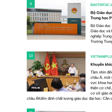
9
BAOTINTUC.
Bộ Giáo dục
Trung học 
Bộ Giáo dục
Giáo dục và 
nghiệp Trung 
Trường Trun
10
VIETNAMPLU
Khuyến khíc
Tầm nhìn đến 
châu Á, một s
vực khoa học
thiện cơ chế,
cơ sở giáo dụ
châu ÁKiểm định chất lượng giáo dục đại học: Cần c