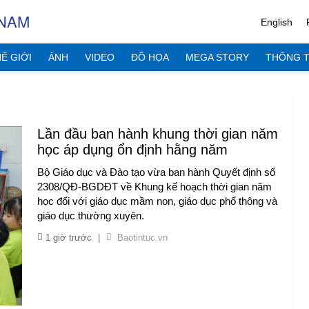
 NAM
English
Ế GIỚI
ẢNH
VIDEO
ĐỒ HỌA
MEGA STORY
THÔNG T
Lần đầu ban hành khung thời gian năm
học áp dụng ổn định hằng năm
Bộ Giáo dục và Đào tạo vừa ban hành Quyết định số
2308/QĐ-BGDĐT về Khung kế hoạch thời gian năm
học đối với giáo dục mầm non, giáo dục phổ thông và
giáo dục thường xuyên.
1 giờ trước
|
Baotintuc.vn