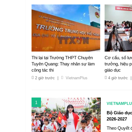
Thi lại tại Trường THPT Chuyên
Cơ cấu, số lư
Tuyên Quang: Thay nhân sự làm
trưởng, hiệu 
công tác thi
giáo dục
2 giờ trước
|
VietnamPlus
4 giờ trước
|
1
VIETNAMPLU
Bộ Giáo dục
2026-2027
Theo Quyết 