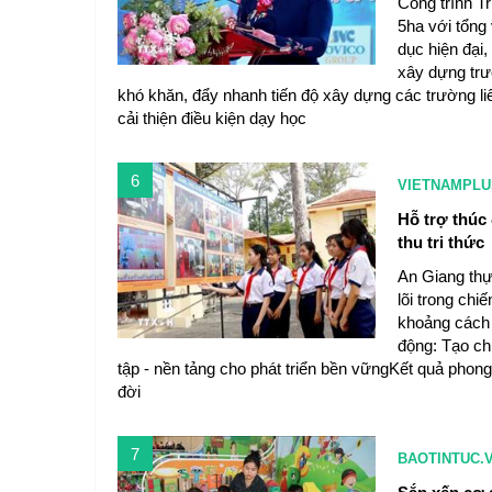
Công trình 
5ha với tổng
dục hiện đại
xây dựng trư
khó khăn, đẩy nhanh tiến độ xây dựng các trường li
cải thiện điều kiện dạy học
6
VIETNAMPLU
Hỗ trợ thúc 
thu tri thức
An Giang thực
lõi trong chi
khoảng cách 
động: Tạo ch
tập - nền tảng cho phát triển bền vữngKết quả phong
đời
7
BAOTINTUC.