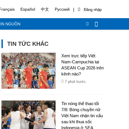
|
Français
Español
中文
Русский
IN NGUỒN
TIN TỨC KHÁC
Xem trực tiếp Việt
Nam-Campuchia tại
ASEAN Cup 2026 trên
kênh nào?
7 phút trước
Tin nóng thể thao tối
7/8: Bóng chuyền nữ
Việt Nam nhận tin xấu
sau khi thua sốc
Indonesia ở SEA