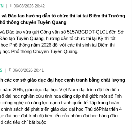
VN
|
06/08/2026 20:42
 và Đào tạo hướng dẫn tổ chức thi lại tại Điểm thi Trường
Phổ thông chuyên Tuyên Quang
 và Đào tạo vừa gửi Công văn số 5157/BGDĐT-QLCL đến Sở
Đào tạo Tuyên Quang, hướng dẫn tổ chức thi lại Kỳ thi tốt
học Phổ thông năm 2026 đối với các thí sinh tại Điểm thi
g học Phổ thông Chuyên Tuyên Quang.
S
|
06/08/2026 20:41
h các cơ sở giáo dục đại học cạnh tranh bằng chất lượng
năm 2045, giáo dục đại học Việt Nam đạt trình độ tiên tiến
ố đại học nghiên cứu tinh hoa đẳng cấp thế giới; một số lĩnh
 công nghệ có năng lực cạnh tranh quốc tế.Tập trung hoàn
 chính sách để phát triển giáo dục đại học Thủ đôPhát triển 4
c đại học đạt trình độ tiên tiến của nhóm đại học hàng đầu
ó các tiêu chí bắt buộc