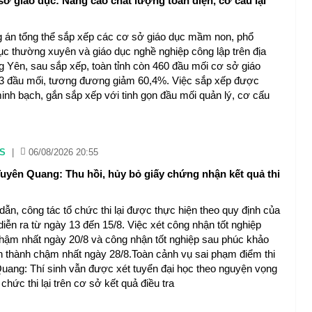
sở giáo dục: Nâng cao chất lượng toàn diện, cơ cấu lại
án tổng thể sắp xếp các cơ sở giáo dục mầm non, phổ
dục thường xuyên và giáo dục nghề nghiệp công lập trên địa
g Yên, sau sắp xếp, toàn tỉnh còn 460 đầu mối cơ sở giáo
3 đầu mối, tương đương giảm 60,4%. Việc sắp xếp được
inh bạch, gắn sắp xếp với tinh gọn đầu mối quản lý, cơ cấu
S
|
06/08/2026 20:55
uyên Quang: Thu hồi, hủy bỏ giấy chứng nhận kết quả thi
ẫn, công tác tổ chức thi lại được thực hiện theo quy định của
diễn ra từ ngày 13 đến 15/8. Việc xét công nhận tốt nghiệp
hậm nhất ngày 20/8 và công nhận tốt nghiệp sau phúc khảo
n thành chậm nhất ngày 28/8.Toàn cảnh vụ sai phạm điểm thi
ang: Thí sinh vẫn được xét tuyển đại học theo nguyện vọng
ức thi lại trên cơ sở kết quả điều tra