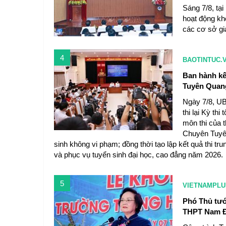
Sáng 7/8, tại
hoạt động kh
các cơ sở gi
4
BAOTINTUC.
Ban hành kế
Tuyên Quan
Ngày 7/8, UB
thi lại Kỳ th
môn thi của t
Chuyên Tuyên
sinh không vi phạm; đồng thời tạo lập kết quả thi tr
và phục vụ tuyển sinh đại học, cao đẳng năm 2026.
5
VIETNAMPLU
Phó Thủ tướ
THPT Nam Đ