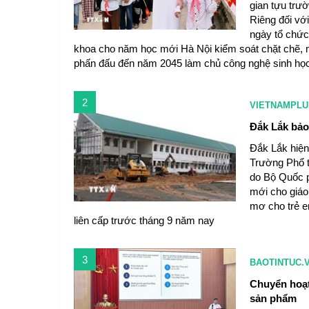
gian tựu trư
Riêng đối với
ngày tổ chức
khoa cho năm học mới Hà Nội kiểm soát chặt chẽ,
phấn đấu đến năm 2045 làm chủ công nghệ sinh học
2
VIETNAMPLU
Đắk Lắk bảo
Đắk Lắk hiện 
Trường Phổ t
do Bộ Quốc p
mới cho giáo
mơ cho trẻ e
liên cấp trước tháng 9 năm nay
3
BAOTINTUC.
Chuyển hoạt
sản phẩm