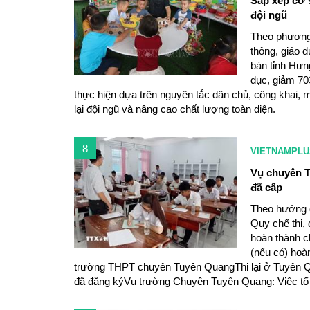
Sắp xếp cơ 
đội ngũ
Theo phương 
thông, giáo 
bàn tỉnh Hưn
dục, giảm 70
thực hiện dựa trên nguyên tắc dân chủ, công khai, m
lại đội ngũ và nâng cao chất lượng toàn diện.
8
VIETNAMPLU
Vụ chuyên T
đã cấp
Theo hướng d
Quy chế thi, 
hoàn thành c
(nếu có) hoà
trường THPT chuyên Tuyên QuangThi lại ở Tuyên Qu
đã đăng kýVụ trường Chuyên Tuyên Quang: Việc tổ ch