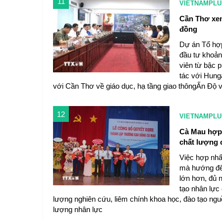
11
VIETNAMPLU
Cần Thơ xem
đồng
Dự án Tổ hợp
đầu tư khoản
viên từ bậc 
tác với Hung
với Cần Thơ về giáo dục, hạ tầng giao thôngẤn Độ v
12
VIETNAMPLU
Cà Mau hợp 
chất lượng 
Việc hợp nhấ
mà hướng đến
lớn hơn, đủ 
tạo nhân lực
lượng nghiên cứu, liêm chính khoa học, đào tạo ngu
lượng nhân lực