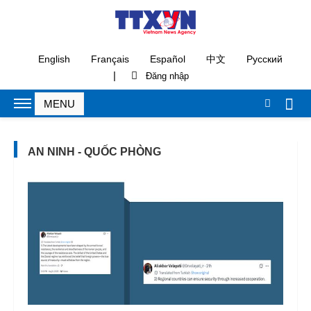
English
Français
Español
中文
Русский
|
AN NINH - QUỐC PHÒNG