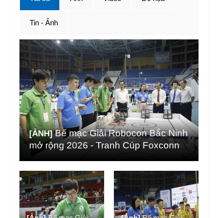
Tin - Ảnh
Bế mạc Giải Robocon Bắc Ninh
[ẢNH]
mở rộng 2026 - Tranh Cúp Foxconn
[Ảnh]
Bế mạc Giải
[Ảnh]
Bế mạc Giải