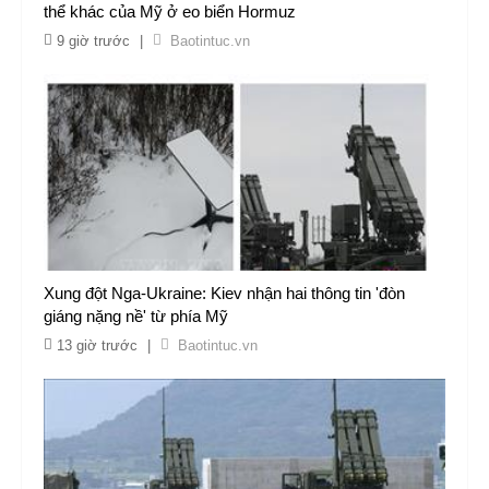
thể khác của Mỹ ở eo biển Hormuz
9 giờ trước
|
Baotintuc.vn
Xung đột Nga-Ukraine: Kiev nhận hai thông tin 'đòn
giáng nặng nề' từ phía Mỹ
13 giờ trước
|
Baotintuc.vn