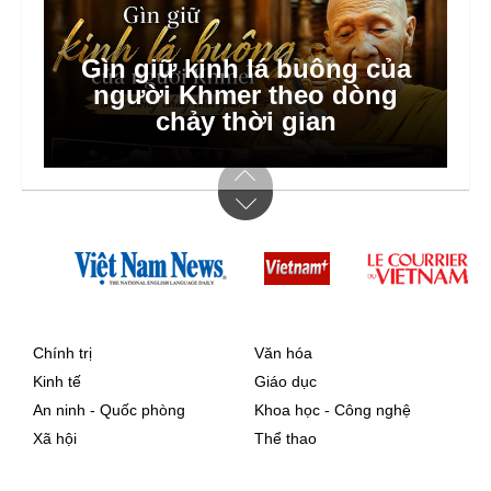
Gìn giữ kinh lá buông của
Hà Nội dồn lực triển khai xã,
người Khmer theo dòng
phường xã hội chủ nghĩa
chảy thời gian
Chính trị
Văn hóa
Kinh tế
Giáo dục
An ninh - Quốc phòng
Khoa học - Công nghệ
Xã hội
Thể thao