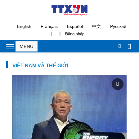
English
Français
Español
中文
Русский
|
VIỆT NAM VÀ THẾ GIỚI