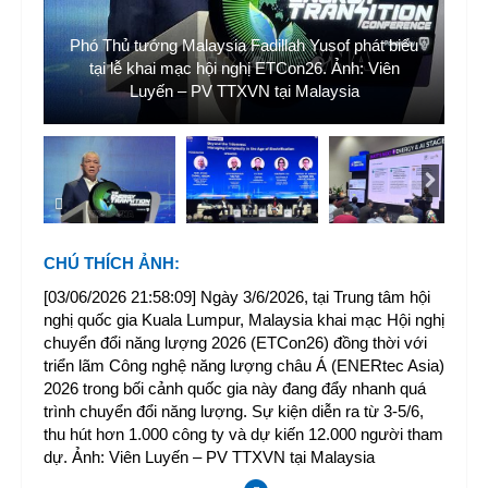
ch
Phó Thủ tướng Malaysia Fadillah Yusof phát biểu
P
tại lễ khai mạc hội nghị ETCon26. Ảnh: Viên
hộ
Luyến – PV TTXVN tại Malaysia
CHÚ THÍCH ẢNH
:
[03/06/2026 21:58:09] Ngày 3/6/2026, tại Trung tâm hội
nghị quốc gia Kuala Lumpur, Malaysia khai mạc Hội nghị
chuyển đổi năng lượng 2026 (ETCon26) đồng thời với
triển lãm Công nghệ năng lượng châu Á (ENERtec Asia)
2026 trong bối cảnh quốc gia này đang đẩy nhanh quá
trình chuyển đổi năng lượng. Sự kiện diễn ra từ 3-5/6,
thu hút hơn 1.000 công ty và dự kiến 12.000 người tham
dự. Ảnh: Viên Luyến – PV TTXVN tại Malaysia