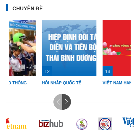
CHUYÊN ĐỀ
12
13
C
HỘI NHẬP QUỐC TẾ
VIỆT NAM HẠNH PHÚC
T