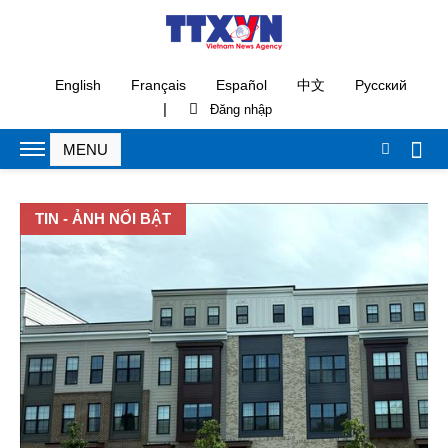
English
Français
Español
中文
Русский
|
TIN - ẢNH NỔI BẬT