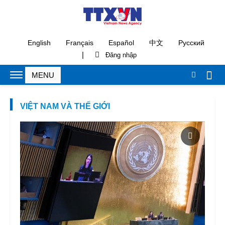
English
Français
Español
中文
Русский
|
VIỆT NAM VÀ THẾ GIỚI