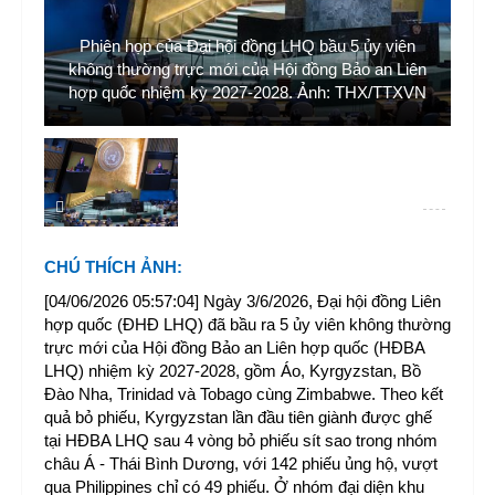
ên
Phiên họp của Đại hội đồng LHQ bầu 5 ủy viên
P
iên
không thường trực mới của Hội đồng Bảo an Liên
kh
XVN
hợp quốc nhiệm kỳ 2027-2028. Ảnh: THX/TTXVN
hợ
CHÚ THÍCH ẢNH
:
[04/06/2026 05:57:04] Ngày 3/6/2026, Đại hội đồng Liên
hợp quốc (ĐHĐ LHQ) đã bầu ra 5 ủy viên không thường
trực mới của Hội đồng Bảo an Liên hợp quốc (HĐBA
LHQ) nhiệm kỳ 2027-2028, gồm Áo, Kyrgyzstan, Bồ
Đào Nha, Trinidad và Tobago cùng Zimbabwe. Theo kết
quả bỏ phiếu, Kyrgyzstan lần đầu tiên giành được ghế
tại HĐBA LHQ sau 4 vòng bỏ phiếu sít sao trong nhóm
châu Á - Thái Bình Dương, với 142 phiếu ủng hộ, vượt
qua Philippines chỉ có 49 phiếu. Ở nhóm đại diện khu