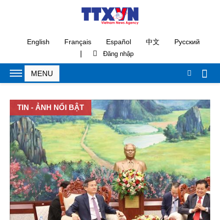
English
Français
Español
中文
Русский
|
TIN - ẢNH NỔI BẬT