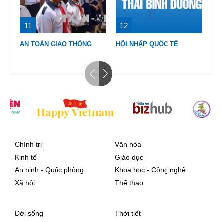
11
12
1
AN TOÀN GIAO THÔNG
HỘI NHẬP QUỐC TẾ
VI
Chính trị
Văn hóa
Kinh tế
Giáo dục
An ninh - Quốc phòng
Khoa học - Công nghệ
Xã hội
Thể thao
Đời sống
Thời tiết