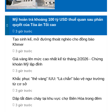
Mỹ hoàn trả khoảng 100 tỷ USD thuế quan sau phán
quyết của Tòa án Tối cao
3 giờ trước
Tạo sinh kế, mở đường thoát nghèo cho đồng bào
Khmer
3 giờ trước
Giá vàng lên mức cao nhất kể từ tháng 2/2026 - Chứng
khoán Mỹ lập đỉnh
3 giờ trước
Khắc phục "thẻ vàng" IUU: “Lá chắn” bảo vệ ngư trường
từ cơ sở
3 giờ trước
Dập tắt đám cháy tại khu vực chợ Biên Hòa trong đêm
3 giờ trước