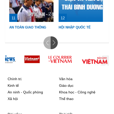
12
13
1
CH
HỘI NHẬP QUỐC TẾ
VIỆT NAM HẠNH PHÚC
TẾ
Chính trị
Văn hóa
Kinh tế
Giáo dục
An ninh - Quốc phòng
Khoa học - Công nghệ
Xã hội
Thể thao