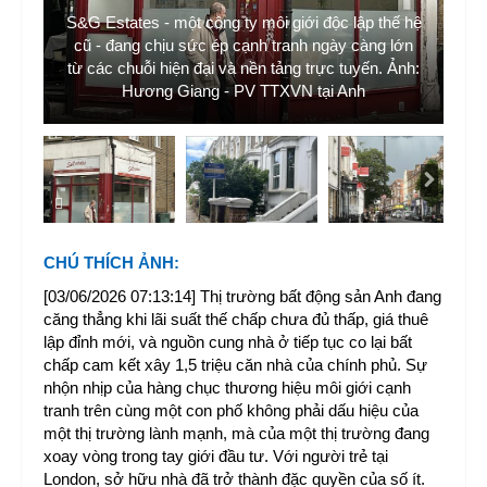
S&G Estates - một công ty môi giới độc lập thế hệ
Au
hau
cũ - đang chịu sức ép cạnh tranh ngày càng lớn
từ các chuỗi hiện đại và nền tảng trực tuyến. Ảnh:
ho
nh
Hương Giang - PV TTXVN tại Anh
CHÚ THÍCH ẢNH
:
[03/06/2026 07:13:14] Thị trường bất động sản Anh đang
căng thẳng khi lãi suất thế chấp chưa đủ thấp, giá thuê
lập đỉnh mới, và nguồn cung nhà ở tiếp tục co lại bất
chấp cam kết xây 1,5 triệu căn nhà của chính phủ. Sự
nhộn nhịp của hàng chục thương hiệu môi giới cạnh
tranh trên cùng một con phố không phải dấu hiệu của
một thị trường lành mạnh, mà của một thị trường đang
xoay vòng trong tay giới đầu tư. Với người trẻ tại
London, sở hữu nhà đã trở thành đặc quyền của số ít.