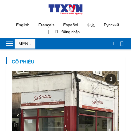
English
Français
Español
中文
Русский
|
CỔ PHIẾU